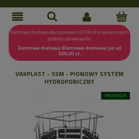
Darmowa dostawa dla zamówień od 500 zł (z wyłączeniem
podłoży uprawowych).
Darmowa dostawa (Darmowa dostawa) już od
500,00 zł.
VAKPLAST - 5SM - PIONOWY SYSTEM
HYDROPONICZNY
PROMOCJA