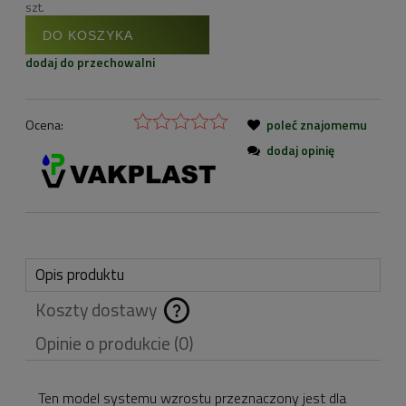
szt.
DO KOSZYKA
dodaj do przechowalni
Ocena:
poleć znajomemu
dodaj opinię
Opis produktu
Koszty dostawy
Cena nie zawiera
Opinie o produkcie (0)
ewentualnych kosztów
płatności
Ten model systemu wzrostu przeznaczony jest dla