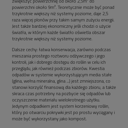
zwiększyć powierzchnię od około 2,5m² do
powierzchni około 9m². Teoretycznie może być ponad
trzykrotnie większy niż systemy poziome, daje 2,5
raza więcej plonów przy takim samym zużyciu energii.
Jest także bardziej ekonomiczny jeśli chodzi o użycie
światła, w którym każde światło oświetla obszar
trzykrotnie większy niż systemy poziome.
Dalsze cechy: łatwa konserwacja, zarówno podczas
mieszania prostego roztworu odżywczego i jego
kontroli, jak i dobrego dostępu do roślin w celu ich
przeglądu, jak również podczas zbiorów. Kwestia
odpadów w systemie wykorzystującym media stałe
(glina, wełna mineralna, glina ...) jest zmniejszona, co
stanowi korzyść finansową dla każdego zbioru, a także
skraca czas potrzebny na pozbycie się odpadów lub
oczyszczenie materiału wielokrotnego użytku.
Jedynym odpadkiem jest system korzeniowy roślin,
który po otwarciu pokrywki jest po prostu wyciągany i
może być wykorzystany jako kompost.