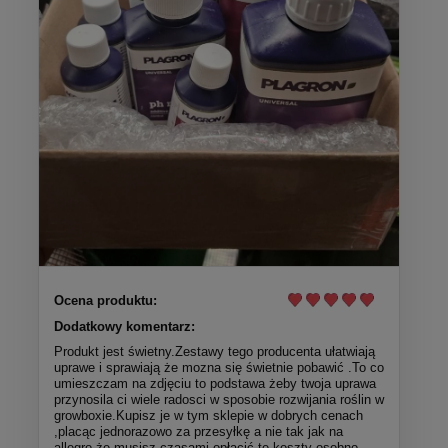
Ocena produktu:
Dodatkowy komentarz:
Produkt jest świetny.Zestawy tego producenta ułatwiają
uprawe i sprawiają że mozna się świetnie pobawić .To co
umieszczam na zdjęciu to podstawa żeby twoja uprawa
przynosila ci wiele radosci w sposobie rozwijania roślin w
growboxie.Kupisz je w tym sklepie w dobrych cenach
,placąc jednorazowo za przesyłkę a nie tak jak na
allegro że musisz czasami opłacić te koszty osobno