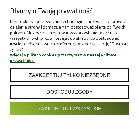
Dbamy o Twoją prywatność
Pliki cookies i pokrewne im technologie umożliwiają poprawne
działanie strony i pomagają nam dostosować ofertę do Twoich
potrzeb. Możesz zaakceptować wykorzystanie przez nas
wszystkich tych plików i przejść do sklepu lub dostosować
użycie plików do swoich preferencji, wybierając opcję "Dostosuj
zgody".
Więcej o plikach cookies przeczytasz w naszej Polityce
prywatności.
ZAAKCEPTUJ TYLKO NIEZBĘDNE
DOSTOSUJ ZGODY
POKAŻ PEŁNĄ WERSJĘ STRONY
ZAAKCEPTUJ WSZYSTKIE
Sklep internetowy Shoper.pl
Projekt & Support:
GRUPA
- Sklep z Growboxami internetowy i
Growshop growweed.pl
stacjonarny - Wrocław, Warszawa, Poznań, Katowice, Gdańsk,