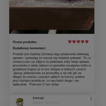
Ocena produktu:
Dodatkowy komentarz:
Produkt jest świetny.Zestawy tego producenta ułatwiają
uprawe i sprawiają że mozna się świetnie pobawić .To co
umieszczam na zdjęciu to podstawa żeby twoja uprawa
przynosila ci wiele radosci w sposobie rozwijania roślin w
growboxie.Kupisz je w tym sklepie w dobrych cenach
,placąc jednorazowo za przesyłkę a nie tak jak na
allegro że musisz czasami opłacić te koszty osobno
przy każdym produkcie ,co wychodzi drogo i nie
opłacalnie . Polecam Ci ten sklep .
konrad
Dodano: 2026-07-31