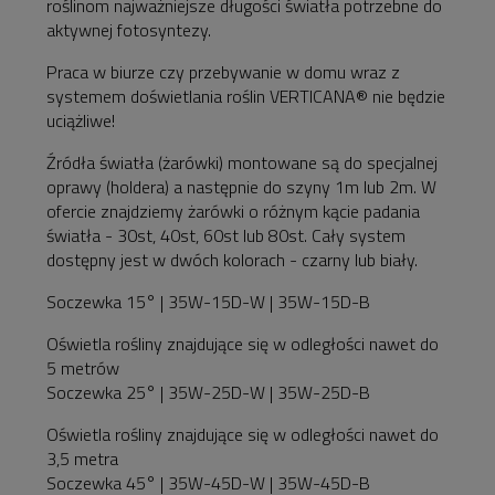
roślinom najważniejsze długości światła potrzebne do
aktywnej fotosyntezy.
Praca w biurze czy przebywanie w domu wraz z
systemem doświetlania roślin VERTICANA® nie będzie
uciążliwe!
Źródła światła (żarówki) montowane są do specjalnej
oprawy (holdera) a następnie do szyny 1m lub 2m. W
ofercie znajdziemy żarówki o różnym kącie padania
światła - 30st, 40st, 60st lub 80st. Cały system
dostępny jest w dwóch kolorach - czarny lub biały.
Soczewka 15° | 35W-15D-W | 35W-15D-B
Oświetla rośliny znajdujące się w odległości nawet do
5 metrów
Soczewka 25° | 35W-25D-W | 35W-25D-B
Oświetla rośliny znajdujące się w odległości nawet do
3,5 metra
Soczewka 45° | 35W-45D-W | 35W-45D-B