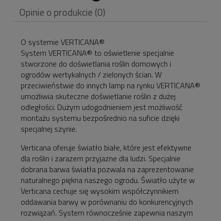
Cena nie zawiera
Opinie o produkcie (0)
ewentualnych kosztów
płatności
O systemie VERTICANA®
System VERTICANA® to oświetlenie specjalnie
stworzone do doświetlania roślin domowych i
ogrodów wertykalnych / zielonych ścian. W
przeciwieństwie do innych lamp na rynku VERTICANA®
umożliwia skuteczne doświetlanie roślin z dużej
odległości. Dużym udogodnieniem jest możliwość
montażu systemu bezpośrednio na suficie dzięki
specjalnej szynie.
Verticana oferuje światło białe, które jest efektywne
dla roślin i zarazem przyjazne dla ludzi. Specjalnie
dobrana barwa światła pozwala na zaprezentowanie
naturalnego piękna naszego ogrodu. Światło użyte w
Verticana cechuje się wysokim współczynnikiem
oddawania barwy w porównaniu do konkurencyjnych
rozwiązań. System równocześnie zapewnia naszym