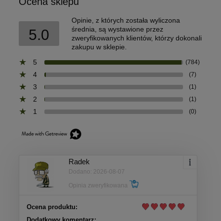
Ocena sklepu
Opinie, z których została wyliczona
średnia, są wystawione przez
5.0
zweryfikowanych klientów, którzy dokonali
zakupu w sklepie.
5
(784)
4
(7)
3
(1)
2
(1)
1
(0)
Radek
Dodano: 2026-08-07
Opinia zweryfikowana
Ocena produktu:
Dodatkowy komentarz: