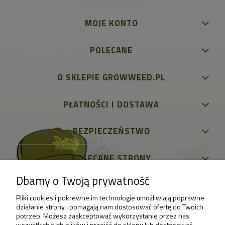
MOJE KONTO
POLECANE
O SKLEPIE GROWWEED.PL
PŁATNOŚCI I DOSTAWA
BEZPIECZEŃSTWO
POLECANE STRONY
Dbamy o Twoją prywatność
Pliki cookies i pokrewne im technologie umożliwiają poprawne
działanie strony i pomagają nam dostosować ofertę do Twoich
potrzeb. Możesz zaakceptować wykorzystanie przez nas
wszystkich tych plików i przejść do sklepu lub dostosować