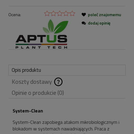
Ocena:
poleć znajomemu
dodaj opinię
Opis produktu
Koszty dostawy
Cena nie zawiera
Opinie o produkcie (0)
ewentualnych kosztów
płatności
System-Clean
System-Clean zapobiega atakom mikrobiologicznym i
blokadom w systemach nawadniających. Praca z