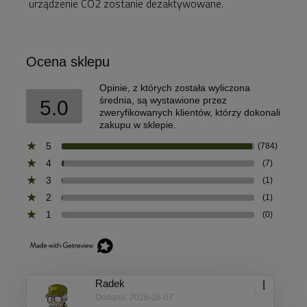
urządzenie CO2 zostanie dezaktywowane.
Ocena sklepu
Opinie, z których została wyliczona
średnia, są wystawione przez
5.0
zweryfikowanych klientów, którzy dokonali
zakupu w sklepie.
5
(784)
4
(7)
3
(1)
2
(1)
1
(0)
Radek
Dodano: 2026-08-07