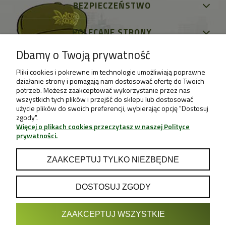
BEZPIECZEŃSTWO
POLECANE STRONY
Dbamy o Twoją prywatność
Pliki cookies i pokrewne im technologie umożliwiają poprawne
działanie strony i pomagają nam dostosować ofertę do Twoich
potrzeb. Możesz zaakceptować wykorzystanie przez nas
wszystkich tych plików i przejść do sklepu lub dostosować
użycie plików do swoich preferencji, wybierając opcję "Dostosuj
zgody".
Więcej o plikach cookies przeczytasz w naszej Polityce
prywatności.
ZAAKCEPTUJ TYLKO NIEZBĘDNE
DOSTOSUJ ZGODY
POKAŻ PEŁNĄ WERSJĘ STRONY
ZAAKCEPTUJ WSZYSTKIE