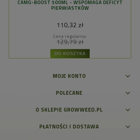
CAMG-BOOST 500ML - WSPOMAGA DEFICYT
E
PIERWIASTKÓW
110,32 zł
Cena regularna:
129,79 zł
DO KOSZYKA
MOJE KONTO
POLECANE
O SKLEPIE GROWWEED.PL
PŁATNOŚCI I DOSTAWA