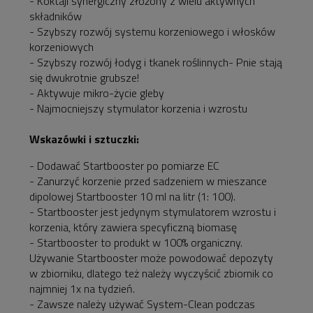
- Koktajl synergiczny złożony z wielu aktywnych
składników
- Szybszy rozwój systemu korzeniowego i włosków
korzeniowych
- Szybszy rozwój łodyg i tkanek roślinnych- Pnie stają
się dwukrotnie grubsze!
- Aktywuje mikro-życie gleby
- Najmocniejszy stymulator korzenia i wzrostu
Wskazówki i sztuczki:
- Dodawać Startbooster po pomiarze EC
- Zanurzyć korzenie przed sadzeniem w mieszance
dipolowej Startbooster 10 ml na litr (1: 100).
- Startbooster jest jedynym stymulatorem wzrostu i
korzenia, który zawiera specyficzną biomasę
- Startbooster to produkt w 100% organiczny.
Używanie Startbooster może powodować depozyty
w zbiorniku, dlatego też należy wyczyścić zbiornik co
najmniej 1x na tydzień.
- Zawsze należy używać System-Clean podczas