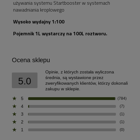
używania systemu Startbooster w systemach
nawadniania kroplowego
Wysoko wydajny 1:100
Pojemnik 1L wystarczy na 100L roztworu.
Ocena sklepu
Opinie, z których została wyliczona
średnia, są wystawione przez
5.0
zweryfikowanych klientów, którzy dokonali
zakupu w sklepie.
5
(784)
4
(7)
3
(1)
2
(1)
1
(0)