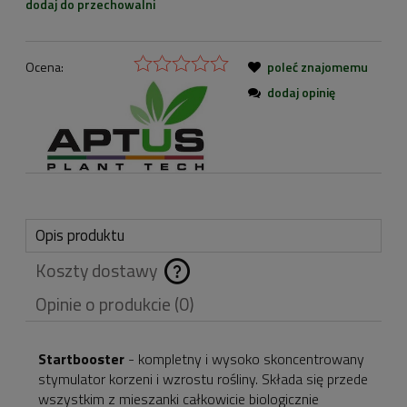
dodaj do przechowalni
Ocena:
poleć znajomemu
dodaj opinię
Opis produktu
Koszty dostawy
Cena nie zawiera
Opinie o produkcie (0)
ewentualnych kosztów
płatności
Startbooster
- kompletny i wysoko skoncentrowany
stymulator korzeni i wzrostu rośliny. Składa się przede
wszystkim z mieszanki całkowicie biologicznie