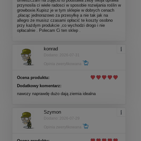
umieszczam na zdjęciu to podstawa żeby twoja uprawa
przynosila ci wiele radosci w sposobie rozwijania roślin w
growboxie.Kupisz je w tym sklepie w dobrych cenach
,placąc jednorazowo za przesyłkę a nie tak jak na
allegro że musisz czasami opłacić te koszty osobno
przy każdym produkcie ,co wychodzi drogo i nie
opłacalnie . Polecam Ci ten sklep .
konrad
Dodano: 2026-07-31
Opinia zweryfikowana
Ocena produktu:
Dodatkowy komentarz:
nawozy naprawdę dużo dają ziemia idealna
Szymon
Dodano: 2026-07-29
Opinia zweryfikowana
Ocena produktu: