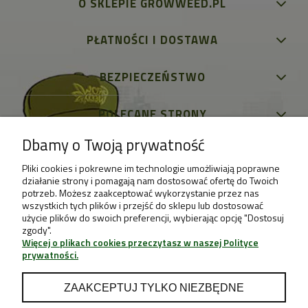
O SKLEPIE GROWWEED.PL
PŁATNOŚCI I DOSTAWA
BEZPIECZEŃSTWO
POLECANE STRONY
Dbamy o Twoją prywatność
Pliki cookies i pokrewne im technologie umożliwiają poprawne
działanie strony i pomagają nam dostosować ofertę do Twoich
potrzeb. Możesz zaakceptować wykorzystanie przez nas
wszystkich tych plików i przejść do sklepu lub dostosować
użycie plików do swoich preferencji, wybierając opcję "Dostosuj
zgody".
Więcej o plikach cookies przeczytasz w naszej Polityce
prywatności.
ZAAKCEPTUJ TYLKO NIEZBĘDNE