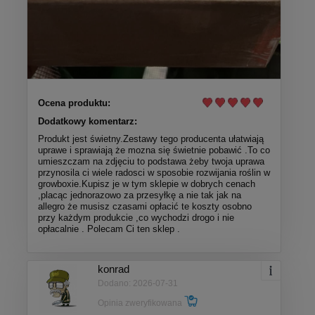
Ocena produktu:
Dodatkowy komentarz:
Produkt jest świetny.Zestawy tego producenta ułatwiają
uprawe i sprawiają że mozna się świetnie pobawić .To co
umieszczam na zdjęciu to podstawa żeby twoja uprawa
przynosila ci wiele radosci w sposobie rozwijania roślin w
growboxie.Kupisz je w tym sklepie w dobrych cenach
,placąc jednorazowo za przesyłkę a nie tak jak na
allegro że musisz czasami opłacić te koszty osobno
przy każdym produkcie ,co wychodzi drogo i nie
opłacalnie . Polecam Ci ten sklep .
konrad
Dodano: 2026-07-31
Opinia zweryfikowana