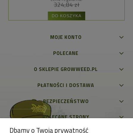
324,84 zł
DO KOSZYKA
MOJE KONTO
POLECANE
O SKLEPIE GROWWEED.PL
PŁATNOŚCI I DOSTAWA
BEZPIECZEŃSTWO
POLECANE STRONY
Dbamy o Twoją prywatność