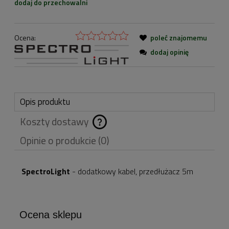
dodaj do przechowalni
Ocena:
poleć znajomemu
dodaj opinię
Opis produktu
Koszty dostawy
Cena nie zawiera
Opinie o produkcie (0)
ewentualnych kosztów
płatności
SpectroLight
- dodatkowy kabel, przedłużacz 5m
Ocena sklepu