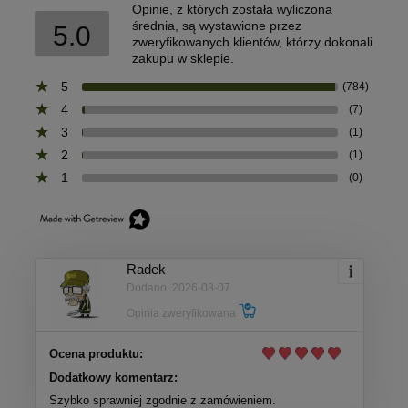
Opinie, z których została wyliczona
średnia, są wystawione przez
5.0
zweryfikowanych klientów, którzy dokonali
zakupu w sklepie.
5
(784)
4
(7)
3
(1)
2
(1)
1
(0)
Radek
Dodano: 2026-08-07
Opinia zweryfikowana
Ocena produktu:
Dodatkowy komentarz:
Szybko sprawniej zgodnie z zamówieniem.