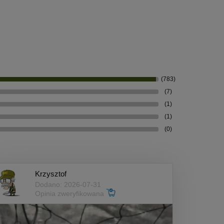
(783)
(7)
(1)
(1)
(0)
Krzysztof
Dodano: 2026-07-31
Opinia zweryfikowana