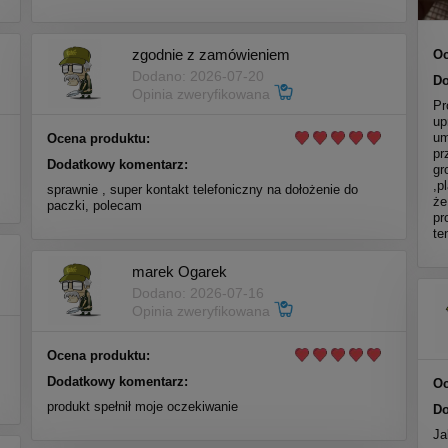
zgodnie z zamówieniem
Oc
Dodano: 2026-07-20
Do
Opinia zweryfikowana
Pr
up
um
Ocena produktu:
pr
Dodatkowy komentarz:
gr
,p
sprawnie , super kontakt telefoniczny na dołożenie do
że
paczki, polecam
pr
te
marek Ogarek
Dodano: 2026-07-16
Opinia zweryfikowana
Ocena produktu:
Dodatkowy komentarz:
Oc
produkt spełnił moje oczekiwanie
Do
Ja