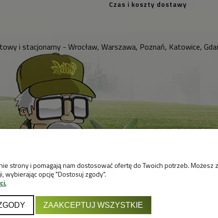
Czas i koszty dostawy
towy i stacjonarny - Wrocław, Warszawa, Poznań, Katowice, Gdań
anie strony i pomagają nam dostosować ofertę do Twoich potrzeb. Możesz 
, wybierając opcję "Dostosuj zgody".
ci.
ZGODY
ZAAKCEPTUJ WSZYSTKIE