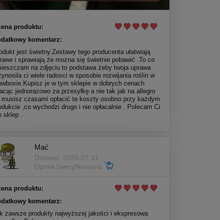
ena produktu:
datkowy komentarz:
odukt jest świetny.Zestawy tego producenta ułatwiają
rawe i sprawiają że mozna się świetnie pobawić .To co
ieszczam na zdjęciu to podstawa żeby twoja uprawa
zynosila ci wiele radosci w sposobie rozwijania roślin w
owboxie.Kupisz je w tym sklepie w dobrych cenach
lacąc jednorazowo za przesyłkę a nie tak jak na allegro
 musisz czasami opłacić te koszty osobno przy każdym
odukcie ,co wychodzi drogo i nie opłacalnie . Polecam Ci
n sklep .
Mać
Dodano: 2026-07-11
Opinia zweryfikowana
ena produktu:
datkowy komentarz:
k zawsze produkty najwyższej jakości i ekspresowa