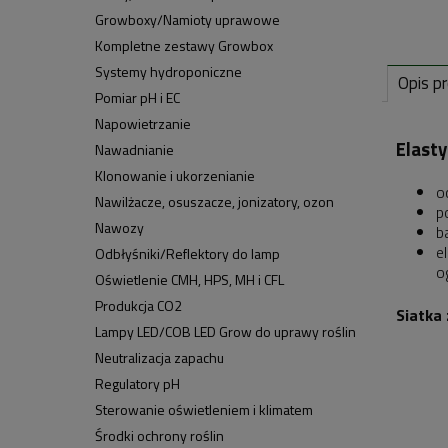
Growboxy/Namioty uprawowe
Kompletne zestawy Growbox
Systemy hydroponiczne
Opis p
Pomiar pH i EC
Napowietrzanie
Elasty
Nawadnianie
Klonowanie i ukorzenianie
o
Nawilżacze, osuszacze, jonizatory, ozon
p
Nawozy
b
e
Odbłyśniki/Reflektory do lamp
o
Oświetlenie CMH, HPS, MH i CFL
Produkcja CO2
Siatka
Lampy LED/COB LED Grow do uprawy roślin
Neutralizacja zapachu
Regulatory pH
Sterowanie oświetleniem i klimatem
Środki ochrony roślin