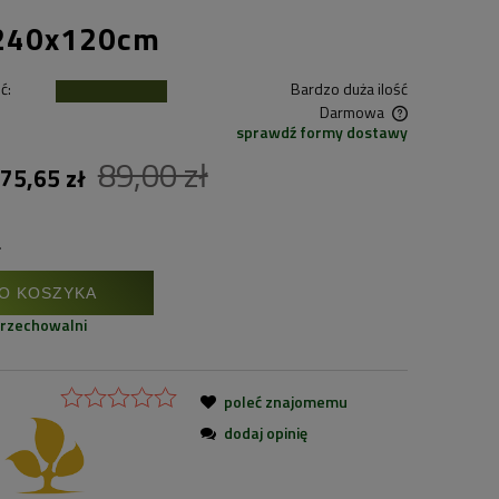
) 240x120cm
ć:
Bardzo duża ilość
Darmowa
sprawdź formy dostawy
89,00 zł
Cena nie zawiera ewentualnych kosztów
75,65 zł
płatności
.
O KOSZYKA
przechowalni
poleć znajomemu
dodaj opinię