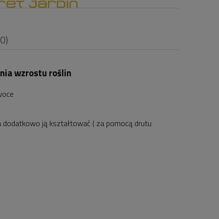
(0)
ia wzrostu roślin
woce
i
a dodatkowo ją kształtować ( za pomocą drutu