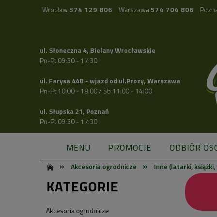
Wrocław
574 129 806
Warszawa
574 704 806
Pozn
ul. Słoneczna 4, Bielany Wrocławskie
Pn-Pt 09:30 - 17:30
ul. Farysa 44B - wjazd od ul.Prozy, Warszawa
Pn-Pt 10:00 - 18:00 / Sb 11:00 - 14:00
ul. Słupska 21, Poznań
Pn-Pt 09:30 - 17:30
MENU
PROMOCJE
ODBIÓR OS
»
»
Akcesoria ogrodnicze
Inne (latarki, książki
KATEGORIE
Akcesoria ogrodnicze