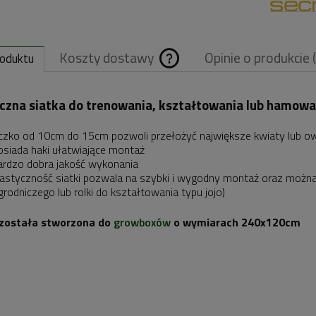
Koszty dostawy
Opinie o produkcie 
roduktu
Cena nie zawiera
czna siatka do trenowania, kształtowania lub hamowan
ewentualnych
czko od 10cm do 15cm pozwoli przełożyć największe kwiaty lub o
kosztów płatnośc
osiada haki ułatwiające montaż
ardzo dobra jakość wykonania
lastyczność siatki pozwala na szybki i wygodny montaż oraz możn
grodniczego lub rolki do kształtowania typu jojo)
 została stworzona do
growboxów
o wymiarach 240x120cm