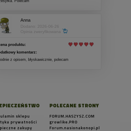
zesyłka. Polecam
Anna
Dodano: 2026-06-26
Opinia zweryfikowana
ena produktu:
datkowy komentarz:
odnie z opisem, błyskawicznie, polecam
ZPIECZEŃSTWO
POLECANE STRONY
ulamin sklepu
FORUM.HASZYSZ.COM
ityka prywatności
growlike.PRO
pieczne zakupy
Forum.nasionakonopi.pl