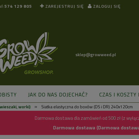
ań
574 129 805
ZAREJESTRUJ SIĘ
ZALOGUJ SIĘ
sklep@growweed.pl
OBISTY
JAK DO NAS DOJECHAĆ?
CZAS I KOSZTY
»
, wieszaki, worki)
Siatka elastyczna do boxów (DS i DR) 240x120cm
BLOG
Darmowa dostawa dla zamówień od 500 zł (z wyłąc
Darmowa dostawa (Darmowa dostawa) 