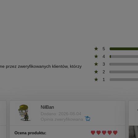
5
4
3
one przez zweryfikowanych klientów, którzy
2
1
NilBan
Dodano: 2026-08-04
Opinia zweryfikowana
Ocena produktu: