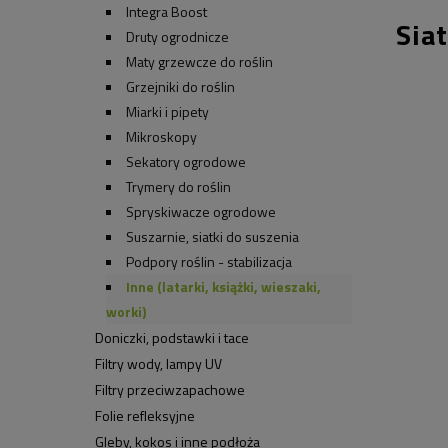
Integra Boost
Sia
Druty ogrodnicze
Maty grzewcze do roślin
Grzejniki do roślin
Miarki i pipety
Mikroskopy
Sekatory ogrodowe
Trymery do roślin
Spryskiwacze ogrodowe
Suszarnie, siatki do suszenia
Podpory roślin - stabilizacja
Inne (latarki, książki, wieszaki,
worki)
Doniczki, podstawki i tace
Filtry wody, lampy UV
Filtry przeciwzapachowe
Folie refleksyjne
Gleby, kokos i inne podłoża