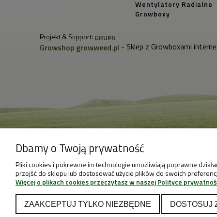
Wentylatory Radialne
Growboxy
Projekt & Support:
GRUPA
- Sklep z Growboxami interne
Growshop growweed.pl
Dbamy o Twoją prywatność
Pliki cookies i pokrewne im technologie umożliwiają poprawne dział
przejść do sklepu lub dostosować użycie plików do swoich preferencji
Więcej o plikach cookies przeczytasz w naszej Polityce prywatnoś
ZAAKCEPTUJ TYLKO NIEZBĘDNE
DOSTOSUJ 