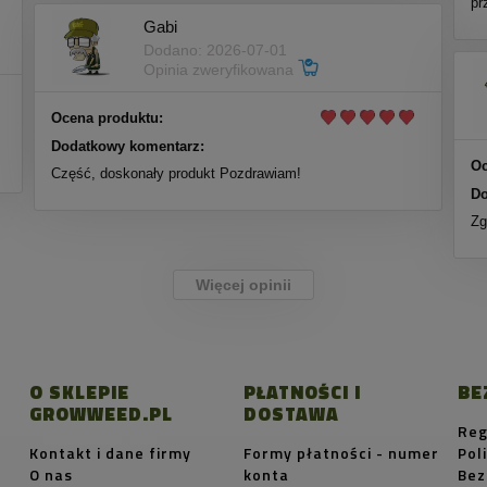
pr
Gabi
Dodano: 2026-07-01
Opinia zweryfikowana
Ocena produktu:
Dodatkowy komentarz:
Oc
Część, doskonały produkt Pozdrawiam!
Do
Zg
Więcej opinii
O SKLEPIE
PŁATNOŚCI I
BE
GROWWEED.PL
DOSTAWA
Reg
Kontakt i dane firmy
Formy płatności - numer
Pol
O nas
konta
Bez