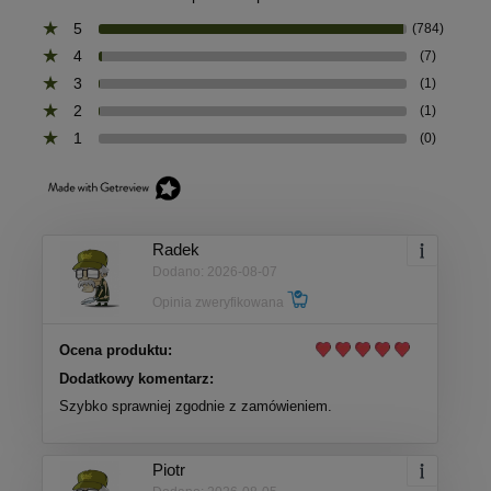
5
(784)
4
(7)
3
(1)
2
(1)
1
(0)
Radek
Dodano: 2026-08-07
Opinia zweryfikowana
Ocena produktu:
Dodatkowy komentarz:
Szybko sprawniej zgodnie z zamówieniem.
Piotr