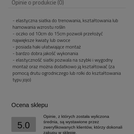
Opinie o produkcie (0)
ewentualnych kosztów
płatności
- elastyczna siatka do trenowania, kształtowania lub
hamowania wzrostu roślin
- oczko od 10cm do 15cm pozwoli przełożyć
największe kwiaty lub owoce
- posiada haki ułatwiające montaż
- bardzo dobra jakość wykonania
- elastyczność siatki pozwala na szybki i wygodny
montaż oraz można dodatkowo ją kształtować (za
pomocą drutu ogrodniczego lub rolki do kształtowania
typu jojo)
Ocena sklepu
Opinie, z których została wyliczona
średnia, są wystawione przez
5.0
zweryfikowanych klientów, którzy dokonali
zakupu w sklepie.