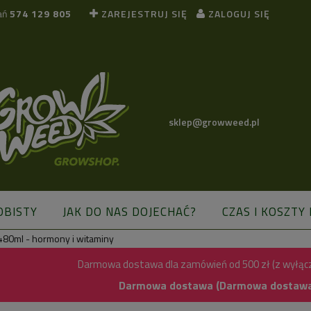
ań
574 129 805
ZAREJESTRUJ SIĘ
ZALOGUJ SIĘ
sklep@growweed.pl
OBISTY
JAK DO NAS DOJECHAĆ?
CZAS I KOSZTY
80ml - hormony i witaminy
BLOG
Darmowa dostawa dla zamówień od 500 zł (z wyłąc
Darmowa dostawa (Darmowa dostawa) 