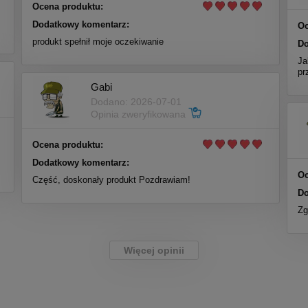
Ocena produktu:
Dodatkowy komentarz:
Oc
produkt spełnił moje oczekiwanie
Do
Ja
pr
Gabi
Dodano: 2026-07-01
Opinia zweryfikowana
Ocena produktu:
Dodatkowy komentarz:
Oc
Część, doskonały produkt Pozdrawiam!
Do
Zg
Więcej opinii