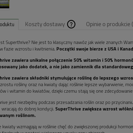
Koszty dostawy
Opinie o produkcie 
roduktu
Cena nie zawiera
st Superthrive? Nie jest to klasyczny nawóz jak wiele znanych Wam
 w fazie wzrostu i kwitnienia.
Początki swoje bierze z USA i Kanad
ewentualnych
hrive zawiera unikalne połączenie 50% witamin i 50% hormon
kosztów płatnośc
tosowany jako dodatek, a nie jako zamiennik dla standardowe
rive zawiera składniki stymulujące roślinę do lepszego wzrost
zrostu rośliny oraz na kwiaty dając roślinie lepsze wybarwienie, mo
w i witamin do kwiatów, dzięki czemu stają się one zdecydowanie 
rive jest niezbędny podczas przesadzania roślin oraz po przycinaniu
j wracają do dobrej kondycji.
SuperThrive zwiększa wzrost włókni
wanym roślinom.
 kwiaty wzmagają w roślinie chęć do zwiększonej produkcji hormo