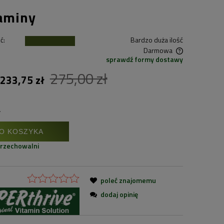
aminy
ć:
Bardzo duża ilość
Darmowa
sprawdź formy dostawy
Cena nie zawiera ewentualnych kosztów
275,00 zł
233,75 zł
płatności
.
O KOSZYKA
przechowalni
poleć znajomemu
dodaj opinię