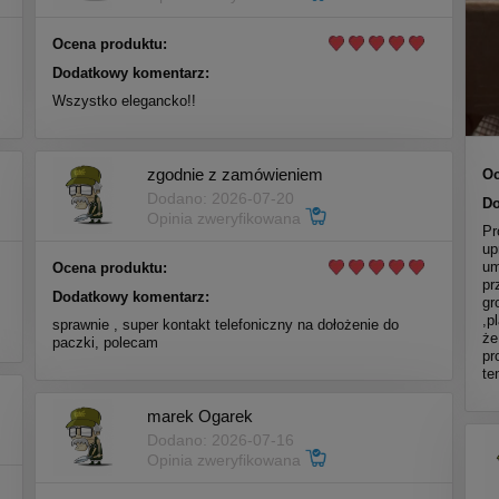
Ocena produktu:
Dodatkowy komentarz:
Wszystko elegancko!!
zgodnie z zamówieniem
Oc
Dodano: 2026-07-20
Do
Opinia zweryfikowana
Pr
up
um
Ocena produktu:
pr
Dodatkowy komentarz:
gr
,p
sprawnie , super kontakt telefoniczny na dołożenie do
że
paczki, polecam
pr
te
marek Ogarek
Dodano: 2026-07-16
Opinia zweryfikowana