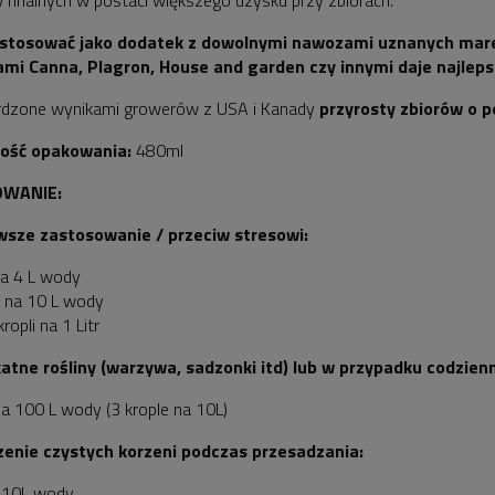
 finalnych w postaci większego uzysku przy zbiorach.
stosować jako dodatek z dowolnymi nawozami uznanych marek 
mi Canna, Plagron, House and garden czy innymi daje najleps
rdzone wynikami growerów z USA i Kanady
przyrosty zbiorów o p
ość opakowania:
480ml
WANIE:
rwsze zastosowanie / przeciw stresowi:
na 4 L wody
l na 10 L wody
kropli na 1 Litr
katne rośliny (warzywa, sadzonki itd) lub w przypadku codzie
na 100 L wody (3 krople na 10L)
zenie czystych korzeni podczas przesadzania:
a 10L wody