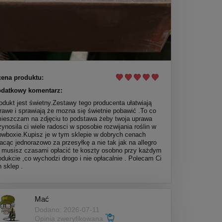
ena produktu:
datkowy komentarz:
odukt jest świetny.Zestawy tego producenta ułatwiają
rawe i sprawiają że mozna się świetnie pobawić .To co
ieszczam na zdjęciu to podstawa żeby twoja uprawa
zynosila ci wiele radosci w sposobie rozwijania roślin w
owboxie.Kupisz je w tym sklepie w dobrych cenach
lacąc jednorazowo za przesyłkę a nie tak jak na allegro
 musisz czasami opłacić te koszty osobno przy każdym
odukcie ,co wychodzi drogo i nie opłacalnie . Polecam Ci
n sklep .
Mać
Dodano: 2026-07-11
Opinia zweryfikowana