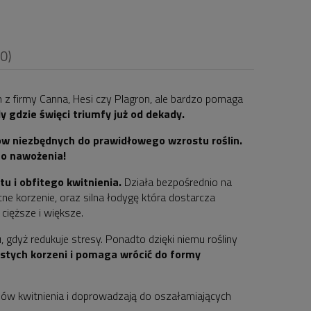
(0)
 z firmy Canna, Hesi czy Plagron, ale bardzo pomaga
y gdzie święci triumfy już od dekady.
ów niezbędnych do prawidłowego wzrostu roślin.
i
go nawożenia!
u i obfitego kwitnienia.
Działa bezpośrednio na
cne korzenie, oraz silna łodygę która dostarcza
cięższe i większe.
, gdyż redukuje stresy. Ponadto dzięki niemu rośliny
stych korzeni i pomaga wrócić do formy
nów kwitnienia i doprowadzają do oszałamiających