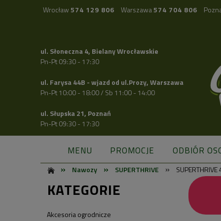
Wrocław
574 129 806
Warszawa
574 704 806
Pozn
ul. Słoneczna 4, Bielany Wrocławskie
Pn-Pt 09:30 - 17:30
ul. Farysa 44B - wjazd od ul.Prozy, Warszawa
Pn-Pt 10:00 - 18:00 / Sb 11:00 - 14:00
ul. Słupska 21, Poznań
Pn-Pt 09:30 - 17:30
MENU
PROMOCJE
ODBIÓR OS
»
»
»
Nawozy
SUPERTHRIVE
SUPERTHRIVE 4
KATEGORIE
Akcesoria ogrodnicze