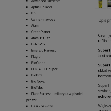
Advanced Nutrients
Aptus Holland
BAC
Canna - nawozy
Opis p
Atami
GreenPlanet
Czym je
Atami B'Cuzz
roślinie
DutchPro
SuperT
Emerald Harvest
Jest s
Plagron
BioCanna
SuperTh
PENTAKEEP super
układ w
BioBizz
hormonó
Bio Nova
SuperTh
BioTabs
szybcie
Plant Success - mikoryza w płynie i
schoro
proszku
Większe
Hesi - nawozy