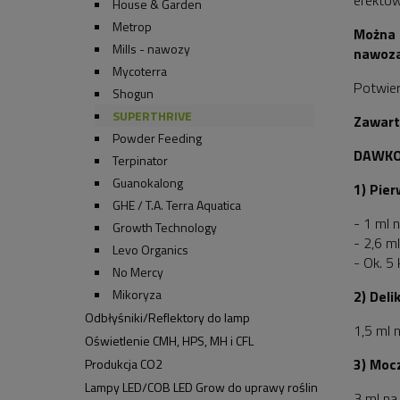
efektów
House & Garden
Metrop
Można 
Mills - nawozy
nawoza
Mycoterra
Potwie
Shogun
SUPERTHRIVE
Zawart
Powder Feeding
DAWKO
Terpinator
Guanokalong
1) Pie
GHE / T.A. Terra Aquatica
- 1 ml 
Growth Technology
- 2,6 m
Levo Organics
- Ok. 5 
No Mercy
Mikoryza
2) Deli
Odbłyśniki/Reflektory do lamp
1,5 ml 
Oświetlenie CMH, HPS, MH i CFL
3) Moc
Produkcja CO2
Lampy LED/COB LED Grow do uprawy roślin
3 ml n