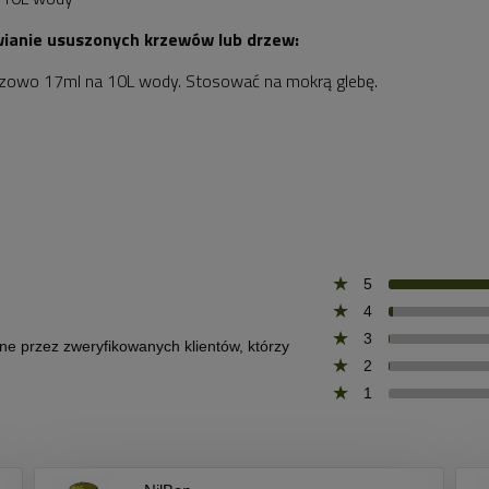
wianie ususzonych krzewów lub drzew:
zowo 17ml na 10L wody. Stosować na mokrą glebę.
5
4
3
one przez zweryfikowanych klientów, którzy
2
1