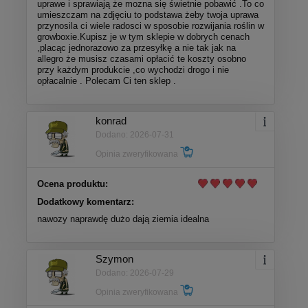
uprawe i sprawiają że mozna się świetnie pobawić .To co
umieszczam na zdjęciu to podstawa żeby twoja uprawa
przynosila ci wiele radosci w sposobie rozwijania roślin w
growboxie.Kupisz je w tym sklepie w dobrych cenach
,placąc jednorazowo za przesyłkę a nie tak jak na
allegro że musisz czasami opłacić te koszty osobno
przy każdym produkcie ,co wychodzi drogo i nie
opłacalnie . Polecam Ci ten sklep .
konrad
Dodano: 2026-07-31
Opinia zweryfikowana
Ocena produktu:
Dodatkowy komentarz:
nawozy naprawdę dużo dają ziemia idealna
Szymon
Dodano: 2026-07-29
Opinia zweryfikowana