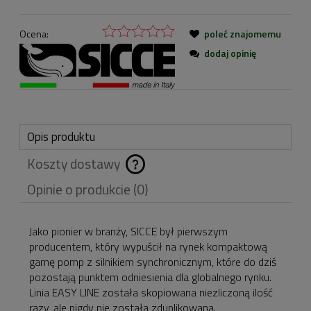
Ocena:
poleć znajomemu
dodaj opinię
Opis produktu
Koszty dostawy
Cena nie zawiera
Opinie o produkcie (0)
ewentualnych kosztów
płatności
Jako pionier w branży, SICCE był pierwszym
producentem, który wypuścił na rynek kompaktową
gamę pomp z silnikiem synchronicznym, które do dziś
pozostają punktem odniesienia dla globalnego rynku.
Linia EASY LINE została skopiowana niezliczoną ilość
razy, ale nigdy nie została zduplikowana.