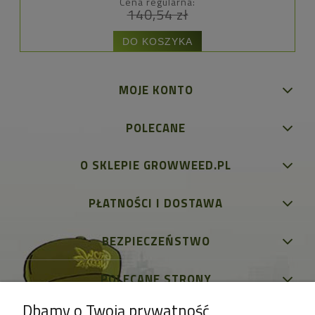
Cena regularna:
140,54 zł
DO KOSZYKA
MOJE KONTO
POLECANE
O SKLEPIE GROWWEED.PL
PŁATNOŚCI I DOSTAWA
BEZPIECZEŃSTWO
POLECANE STRONY
Dbamy o Twoją prywatność