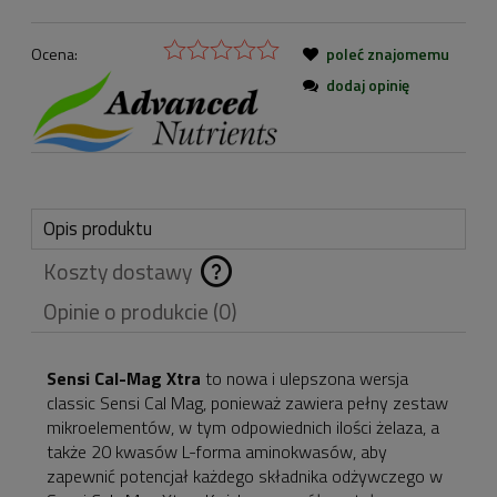
Ocena:
poleć znajomemu
dodaj opinię
Opis produktu
Koszty dostawy
Cena nie zawiera
Opinie o produkcie (0)
ewentualnych kosztów
płatności
Sensi Cal-Mag Xtra
to nowa i ulepszona wersja
classic Sensi Cal Mag, ponieważ zawiera pełny zestaw
mikroelementów, w tym odpowiednich ilości żelaza, a
także 20 kwasów L-forma aminokwasów, aby
zapewnić potencjał każdego składnika odżywczego w