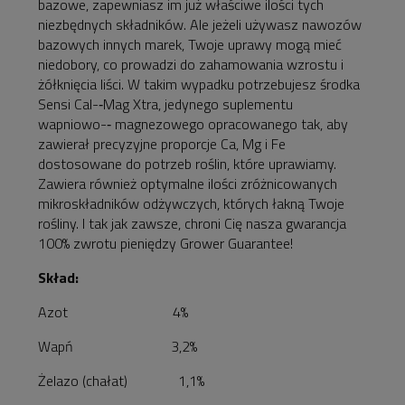
bazowe, zapewniasz im już właściwe ilości tych
niezbędnych składników. Ale jeżeli używasz nawozów
bazowych innych marek, Twoje uprawy mogą mieć
niedobory, co prowadzi do zahamowania wzrostu i
żółknięcia liści. W takim wypadku potrzebujesz środka
Sensi Cal-­‐Mag Xtra, jedynego suplementu
wapniowo-­‐ magnezowego opracowanego tak, aby
zawierał precyzyjne proporcje Ca, Mg i Fe
dostosowane do potrzeb roślin, które uprawiamy.
Zawiera również optymalne ilości zróżnicowanych
mikroskładników odżywczych, których łakną Twoje
rośliny. I tak jak zawsze, chroni Cię nasza gwarancja
100% zwrotu pieniędzy Grower Guarantee!
Skład:
Azot 4%
Wapń 3,2%
Żelazo (chałat) 1,1%