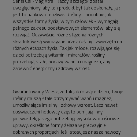
Sensi Cal -Mag Xtra . Każdy szczegół został
uwzględniony, aby ten produkt był tak doskonały, jak
jest to naukowo możliwe. Rośliny - podobnie jak
wszystkie formy życia, w tym człowiek - wymagają
pełnego zakresu podstawowych elementów, aby się
rozwijać. Oczywiście, różne stężenia różnych
składników są wymagane przez rośliny i zwierzęta na
różnych etapach życia. Tak jak młode, rozwijające się
dzieci potrzebują witamin i minerałów, rośliny
potrzebują stałej podaży wapnia i magnezu, aby
zapewnić energiczny i zdrowy wzrost.
Gwarantowany Wiesz, że tak jak rosnące dzieci, Twoje
rośliny muszą stale otrzymywać wapń i magnez,
umożliwiające im silny i zdrowy wzrost. Lecz nawet
doświadczeni hodowcy często pomijają inny
pierwiastek, jakiego potrzebują wysokowartościowe
uprawy: określone formy żelaza w precyzyjnie
dobranych proporcjach. Jeśli stosujesz nasze nawozy