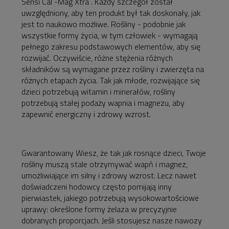
Sensi Cal -Mag Xtra . Każdy szczegół został
uwzględniony, aby ten produkt był tak doskonały, jak
jest to naukowo możliwe. Rośliny - podobnie jak
wszystkie formy życia, w tym człowiek - wymagają
pełnego zakresu podstawowych elementów, aby się
rozwijać. Oczywiście, różne stężenia różnych
składników są wymagane przez rośliny i zwierzęta na
różnych etapach życia. Tak jak młode, rozwijające się
dzieci potrzebują witamin i minerałów, rośliny
potrzebują stałej podaży wapnia i magnezu, aby
zapewnić energiczny i zdrowy wzrost.
Gwarantowany Wiesz, że tak jak rosnące dzieci, Twoje
rośliny muszą stale otrzymywać wapń i magnez,
umożliwiające im silny i zdrowy wzrost. Lecz nawet
doświadczeni hodowcy często pomijają inny
pierwiastek, jakiego potrzebują wysokowartościowe
uprawy: określone formy żelaza w precyzyjnie
dobranych proporcjach. Jeśli stosujesz nasze nawozy