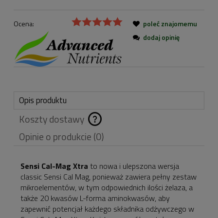
Ocena:
poleć znajomemu
dodaj opinię
Opis produktu
Koszty dostawy
Cena nie zawiera
Opinie o produkcie (0)
ewentualnych kosztów
płatności
Sensi Cal-Mag Xtra
to nowa i ulepszona wersja
classic Sensi Cal Mag, ponieważ zawiera pełny zestaw
mikroelementów, w tym odpowiednich ilości żelaza, a
także 20 kwasów L-forma aminokwasów, aby
zapewnić potencjał każdego składnika odżywczego w