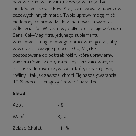
bazowe, zapewniasz im już właściwe ilości tych
niezbędnych składników. Ale jeżeli używasz nawozów
bazowych innych marek, Twoje uprawy mogą mieć
niedobory, co prowadzi do zahamowania wzrostu i
żółknięcia liści. W takim wypadku potrzebujesz środka
Sensi Cal-­‐Mag Xtra, jedynego suplementu
wapniowo-­‐ magnezowego opracowanego tak, aby
zawierał precyzyjne proporcje Ca, Mg i Fe
dostosowane do potrzeb roślin, które uprawiamy.
Zawiera również optymalne ilości zróżnicowanych
mikroskładników odżywczych, których łakną Twoje
rośliny. I tak jak zawsze, chroni Cię nasza gwarancja
100% zwrotu pieniędzy Grower Guarantee!
Skład:
Azot 4%
Wapń 3,2%
Żelazo (chałat) 1,1%