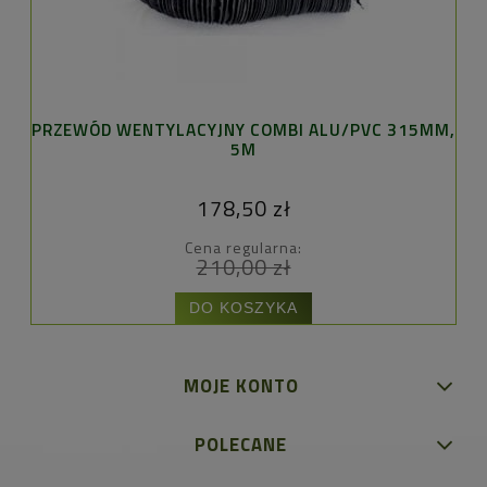
GE
PRZEWÓD WENTYLACYJNY COMBI ALU/PVC 315MM,
5M
178,50 zł
Cena regularna:
210,00 zł
DO KOSZYKA
MOJE KONTO
POLECANE