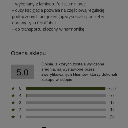
- wykonany z laminatu folii aluminiowej
- duży kąt gięcia pozwala na częściową regulację
podłączonych urządzeń (np.wysokości podpiętej
oprawy typu CoolTube)
- do transportu złożony w harmonijkę
Ocena sklepu
Opinie, z których została wyliczona
średnia, są wystawione przez
5.0
zweryfikowanych klientów, którzy dokonali
zakupu w sklepie.
5
(783)
4
(7)
3
(1)
2
(1)
1
(0)