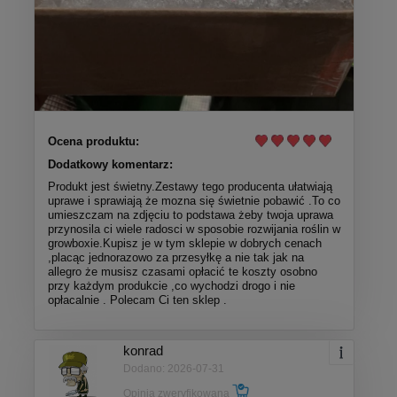
Ocena produktu:
Dodatkowy komentarz:
Produkt jest świetny.Zestawy tego producenta ułatwiają
uprawe i sprawiają że mozna się świetnie pobawić .To co
umieszczam na zdjęciu to podstawa żeby twoja uprawa
przynosila ci wiele radosci w sposobie rozwijania roślin w
growboxie.Kupisz je w tym sklepie w dobrych cenach
,placąc jednorazowo za przesyłkę a nie tak jak na
allegro że musisz czasami opłacić te koszty osobno
przy każdym produkcie ,co wychodzi drogo i nie
opłacalnie . Polecam Ci ten sklep .
konrad
Dodano: 2026-07-31
Opinia zweryfikowana