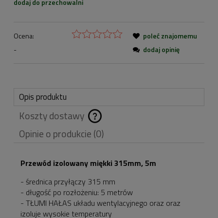
dodaj do przechowalni
Ocena:
poleć znajomemu
-
dodaj opinię
Opis produktu
Koszty dostawy
Cena nie zawiera
Opinie o produkcie (0)
ewentualnych kosztów
płatności
Przewód izolowany miękki 315mm, 5m
- średnica przyłączy 315 mm
- długość po rozłożeniu: 5 metrów
- TŁUMI HAŁAS układu wentylacyjnego oraz oraz
izoluje wysokie temperatury