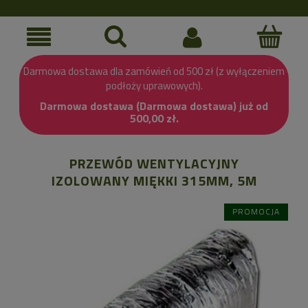
Darmowa dostawa dla zamówień od 500 zł (z wyłączeniem
podłoży uprawowych).
Darmowa dostawa (Darmowa dostawa) już od
500,00 zł.
PRZEWÓD WENTYLACYJNY
IZOLOWANY MIĘKKI 315MM, 5M
PROMOCJA