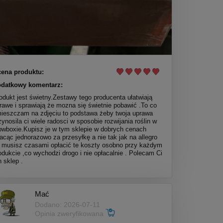
ena produktu:
datkowy komentarz:
odukt jest świetny.Zestawy tego producenta ułatwiają
rawe i sprawiają że mozna się świetnie pobawić .To co
ieszczam na zdjęciu to podstawa żeby twoja uprawa
zynosila ci wiele radosci w sposobie rozwijania roślin w
owboxie.Kupisz je w tym sklepie w dobrych cenach
lacąc jednorazowo za przesyłkę a nie tak jak na allegro
 musisz czasami opłacić te koszty osobno przy każdym
odukcie ,co wychodzi drogo i nie opłacalnie . Polecam Ci
n sklep .
Mać
Dodano: 2026-07-11
Opinia zweryfikowana