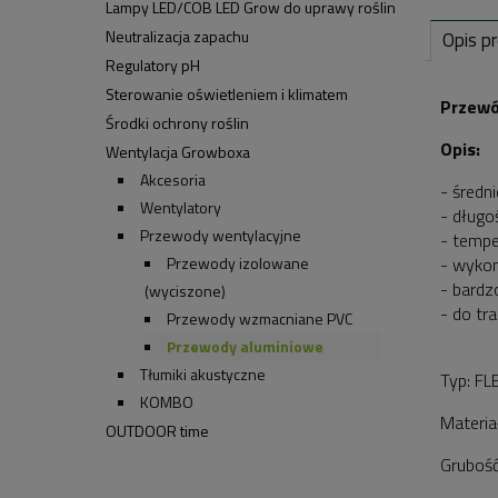
Lampy LED/COB LED Grow do uprawy roślin
Neutralizacja zapachu
Opis p
Regulatory pH
Sterowanie oświetleniem i klimatem
Przewó
Środki ochrony roślin
Opis:
Wentylacja Growboxa
Akcesoria
- średn
Wentylatory
- długo
Przewody wentylacyjne
- tempe
Przewody izolowane
- wykon
- bardz
(wyciszone)
- do tr
Przewody wzmacniane PVC
Przewody aluminiowe
Tłumiki akustyczne
Typ: FL
KOMBO
Materiał
OUTDOOR time
Grubość