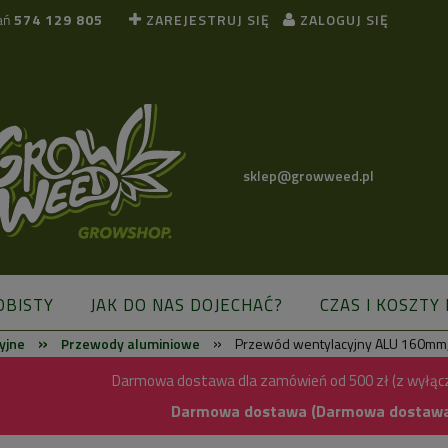
ań
574 129 805
ZAREJESTRUJ SIĘ
ZALOGUJ SIĘ
sklep@growweed.pl
OBISTY
JAK DO NAS DOJECHAĆ?
CZAS I KOSZTY
»
»
yjne
Przewody aluminiowe
Przewód wentylacyjny ALU 160mm
BLOG
Darmowa dostawa dla zamówień od 500 zł (z wyłąc
Darmowa dostawa (Darmowa dostawa) 