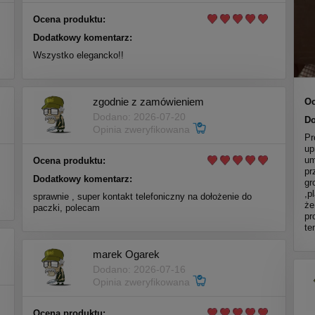
Ocena produktu:
Dodatkowy komentarz:
Wszystko elegancko!!
zgodnie z zamówieniem
Oc
Dodano: 2026-07-20
Do
Opinia zweryfikowana
Pr
up
um
Ocena produktu:
pr
Dodatkowy komentarz:
gr
,p
sprawnie , super kontakt telefoniczny na dołożenie do
że
paczki, polecam
pr
te
marek Ogarek
Dodano: 2026-07-16
Opinia zweryfikowana
Ocena produktu: