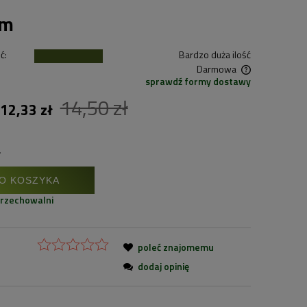
1m
ć:
Bardzo duża ilość
Darmowa
sprawdź formy dostawy
14,50 zł
Cena nie zawiera ewentualnych kosztów
12,33 zł
płatności
.
O KOSZYKA
przechowalni
poleć znajomemu
dodaj opinię