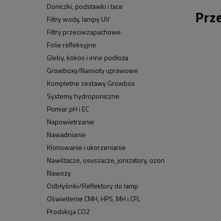
Doniczki, podstawki i tace
Prz
Filtry wody, lampy UV
Filtry przeciwzapachowe
Folie refleksyjne
Gleby, kokos i inne podłoża
Growboxy/Namioty uprawowe
Kompletne zestawy Growbox
Systemy hydroponiczne
Pomiar pH i EC
Napowietrzanie
Nawadnianie
Klonowanie i ukorzenianie
Nawilżacze, osuszacze, jonizatory, ozon
Nawozy
Odbłyśniki/Reflektory do lamp
Oświetlenie CMH, HPS, MH i CFL
Produkcja CO2