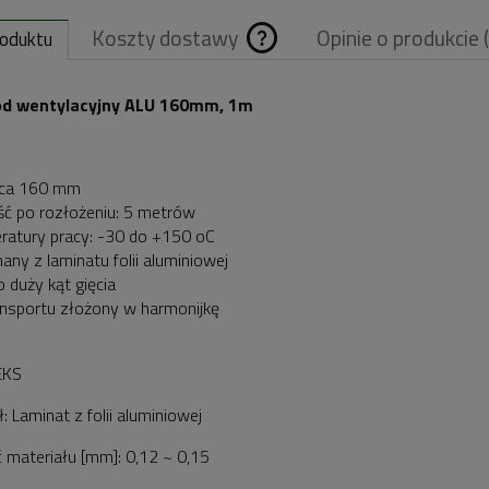
Koszty dostawy
Opinie o produkcie 
roduktu
Cena nie zawiera
d wentylacyjny ALU 160mm, 1m
ewentualnych
kosztów płatnośc
ica 160 mm
ść po rozłożeniu: 5 metrów
ratury pracy: -30 do +150 oC
any z laminatu folii aluminiowej
o duży kąt gięcia
ansportu złożony w harmonijkę
EKS
: Laminat z folii aluminiowej
 materiału [mm]: 0,12 ~ 0,15