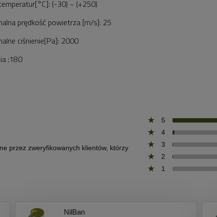
temperatur[°C]: (-30) ~ (+250)
lna prędkość powietrza [m/s]: 25
lne ciśnienie[Pa]: 2000
cia :180
5
4
3
one przez zweryfikowanych klientów, którzy
2
1
NilBan