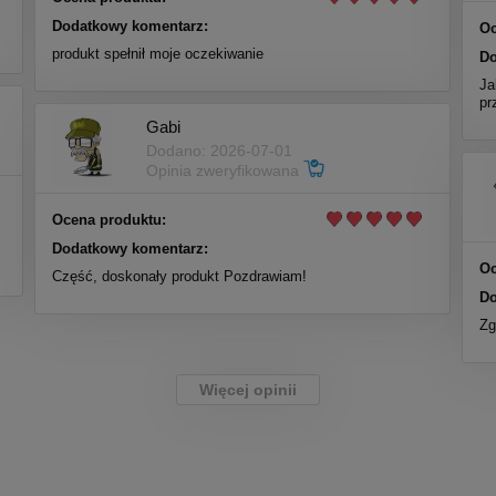
Dodatkowy komentarz:
Oc
produkt spełnił moje oczekiwanie
Do
Ja
pr
Gabi
Dodano: 2026-07-01
Opinia zweryfikowana
Ocena produktu:
Dodatkowy komentarz:
Oc
Część, doskonały produkt Pozdrawiam!
Do
Zg
Więcej opinii