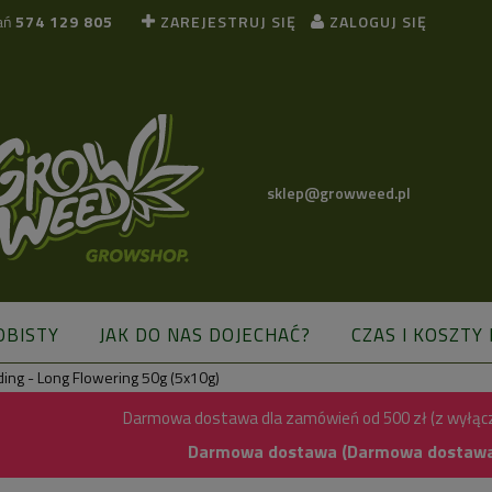
ań
574 129 805
ZAREJESTRUJ SIĘ
ZALOGUJ SIĘ
sklep@growweed.pl
OBISTY
JAK DO NAS DOJECHAĆ?
CZAS I KOSZTY
ng - Long Flowering 50g (5x10g)
BLOG
Darmowa dostawa dla zamówień od 500 zł (z wyłąc
Darmowa dostawa (Darmowa dostawa) 