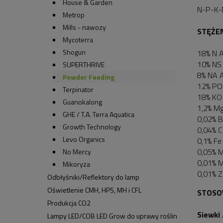
House & Garden
N-P-K-
Metrop
Mills - nawozy
STĘŻE
Mycoterra
Shogun
18% N 
10% NS
SUPERTHRIVE
8% NA 
Powder Feeding
12% PO
Terpinator
18% KO
Guanokalong
1,2% Mg
GHE / T.A. Terra Aquatica
0,02% B
Growth Technology
0,04% C
Levo Organics
0,1% Fe
0,05% M
No Mercy
0,01% M
Mikoryza
0,01% Z
Odbłyśniki/Reflektory do lamp
Oświetlenie CMH, HPS, MH i CFL
STOSO
Produkcja CO2
Siewki 
Lampy LED/COB LED Grow do uprawy roślin