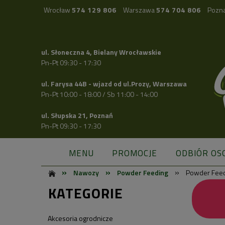
Wrocław
574 129 806
Warszawa
574 704 806
Pozn
ul. Słoneczna 4, Bielany Wrocławskie
Pn-Pt 09:30 - 17:30
ul. Farysa 44B - wjazd od ul.Prozy, Warszawa
Pn-Pt 10:00 - 18:00 / Sb 11:00 - 14:00
ul. Słupska 21, Poznań
Pn-Pt 09:30 - 17:30
MENU
PROMOCJE
ODBIÓR OS
»
»
»
Nawozy
Powder Feeding
Powder Feedi
KATEGORIE
Akcesoria ogrodnicze