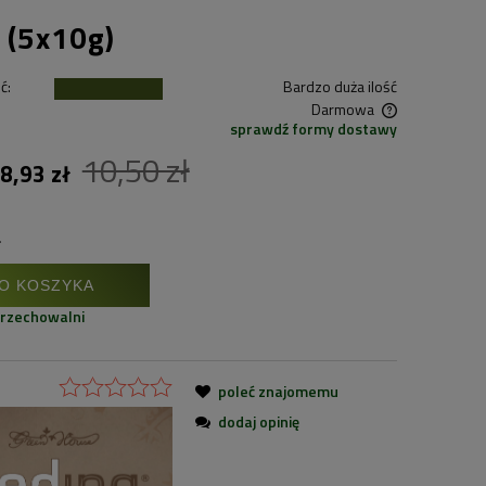
 (5x10g)
ć:
Bardzo duża ilość
Darmowa
sprawdź formy dostawy
10,50 zł
Cena nie zawiera ewentualnych kosztów
8,93 zł
płatności
.
O KOSZYKA
przechowalni
poleć znajomemu
dodaj opinię