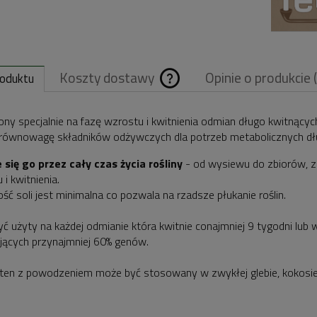
Koszty dostawy
Opinie o produkcie 
roduktu
Cena nie zawiera
ny specjalnie na fazę wzrostu i kwitnienia odmian długo kwitnącyc
 równowagę składników odżywczych dla potrzeb metabolicznych dłu
ewentualnych
 się go przez cały czas życia rośliny
- od wysiewu do zbiorów, z
kosztów płatnośc
i kwitnienia.
ść soli jest minimalna co pozwala na rzadsze płukanie roślin.
ć użyty na każdej odmianie która kwitnie conajmniej 9 tygodni lub 
jących przynajmniej 60% genów.
en z powodzeniem może być stosowany w zwykłej glebie, kokosie,