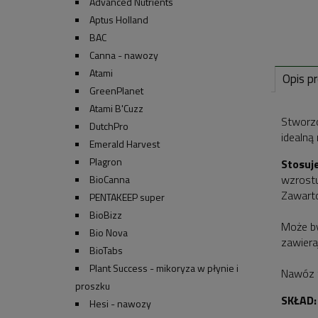
Advanced Nutrients
Aptus Holland
BAC
Canna - nawozy
Atami
Opis p
GreenPlanet
Atami B'Cuzz
Stworzo
DutchPro
idealną
Emerald Harvest
Plagron
Stosuje
wzrostu 
BioCanna
Zawarto
PENTAKEEP super
BioBizz
Może by
Bio Nova
zawiera
BioTabs
Plant Success - mikoryza w płynie i
Nawóz t
proszku
SKŁAD:
Hesi - nawozy