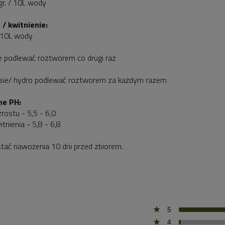
 gr. / 10L wody
/ kwitnienie:
/ 10L wody
e podlewać roztworem co drugi raz
sie/ hydro podlewać roztworem za każdym razem
ne PH:
rostu - 5,5 - 6,0
tnienia - 5,8 - 6,8
tać nawożenia 10 dni przed zbiorem.
5
4