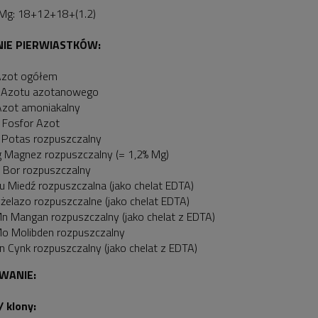
Mg: 18+12+18+(1.2)
NIE PIERWIASTKÓW:
Azot ogółem
 Azotu azotanowego
Azot amoniakalny
 Fosfor Azot
 Potas rozpuszczalny
 Magnez rozpuszczalny (= 1,2% Mg)
 Bor rozpuszczalny
u Miedź rozpuszczalna (jako chelat EDTA)
 żelazo rozpuszczalne (jako chelat EDTA)
n Mangan rozpuszczalny (jako chelat z EDTA)
o Molibden rozpuszczalny
n Cynk rozpuszczalny (jako chelat z EDTA)
WANIE:
/ klony: