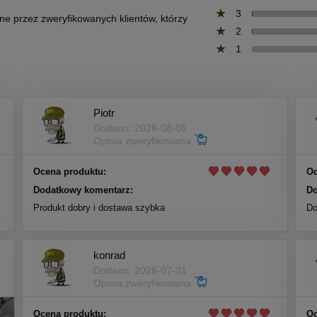
3
one przez zweryfikowanych klientów, którzy
2
1
Piotr
Dodano: 2026-08-05
Opinia zweryfikowana
Ocena produktu:
Oc
Dodatkowy komentarz:
Do
Produkt dobry i dostawa szybka
Do
konrad
Dodano: 2026-07-31
Opinia zweryfikowana
Ocena produktu:
Oc