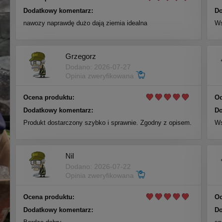
Dodatkowy komentarz:
Do
nawozy naprawdę dużo dają ziemia idealna
Ws
Grzegorz
Dodano: 2026-07-27
Opinia zweryfikowana
Ocena produktu:
Oc
Dodatkowy komentarz:
Do
Produkt dostarczony szybko i sprawnie. Zgodny z opisem.
Ws
Nil
Dodano: 2026-07-22
Opinia zweryfikowana
Ocena produktu:
Oc
Dodatkowy komentarz:
Do