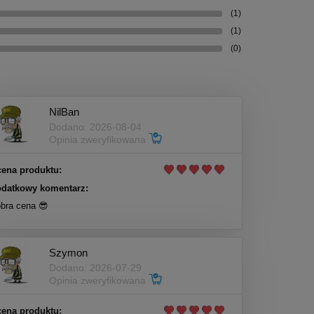
(1)
(1)
(0)
NilBan
Dodano: 2026-08-04
Opinia zweryfikowana
ena produktu:
datkowy komentarz:
bra cena 😎
Szymon
Dodano: 2026-07-29
Opinia zweryfikowana
ena produktu: