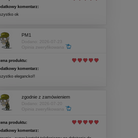
datkowy komentarz:
zystko ok
PM1
Dodano: 2026-07-23
Opinia zweryfikowana
ena produktu:
datkowy komentarz:
zystko elegancko!!
zgodnie z zamówieniem
Dodano: 2026-07-20
Opinia zweryfikowana
ena produktu:
datkowy komentarz: