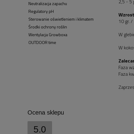
2,5 - 5
Neutralizacja zapachu
Regulatory pH
Wzrost 
Sterowanie oświetleniem i klimatem
10 gr. 
Środki ochrony roślin
W glebi
Wentylacja Growboxa
OUTDOOR time
W koko
Zaleca
Faza wz
Faza kwi
Zaprzes
Ocena sklepu
5.0