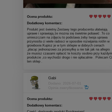
Ocena produktu:
Dodatkowy komentarz:
Produkt jest świetny.Zestawy tego producenta ułatwiają
uprawe i sprawiają że mozna się świetnie pobawić .To co
umieszczam na zdjęciu to podstawa żeby twoja uprawa
przynosila ci wiele radosci w sposobie rozwijania roślin w
growboxie.Kupisz je w tym sklepie w dobrych cenach
,placąc jednorazowo za przesyłkę a nie tak jak na allegro
że musisz czasami opłacić te koszty osobno przy każdy
produkcie ,co wychodzi drogo i nie opłacalnie . Polecam C
ten sklep .
Gabi
Dodano: 2026-07-01
Opinia zweryfikowana
Ocena produktu:
Dodatkowy komentarz:
Część, doskonały produkt Pozdrawiam!