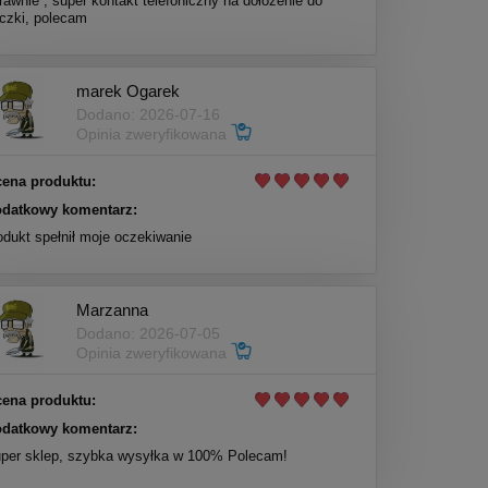
rawnie , super kontakt telefoniczny na dołożenie do
czki, polecam
marek Ogarek
Dodano: 2026-07-16
Opinia zweryfikowana
ena produktu:
datkowy komentarz:
odukt spełnił moje oczekiwanie
Marzanna
Dodano: 2026-07-05
Opinia zweryfikowana
ena produktu:
datkowy komentarz:
per sklep, szybka wysyłka w 100% Polecam!