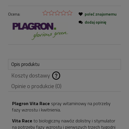
Ocena:
poleć znajomemu
dodaj opinię
Opis produktu
Koszty dostawy
Cena nie zawiera
Opinie o produkcie (0)
ewentualnych kosztów
płatności
Plagron Vita Race
spray witaminowy na potrzeby
fazy wzrostu i kwitnienia.
Vita Race
to biologiczny nawóz dolistny i stymulator
na potrzeby fazy wzrostu i pierwszych trzech tygodni