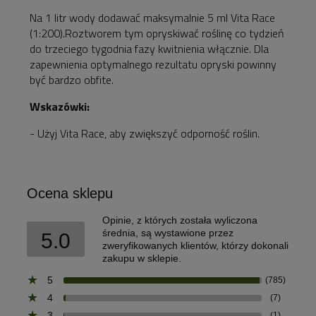
Na 1 litr wody dodawać maksymalnie 5 ml Vita Race
(1:200).Roztworem tym opryskiwać roślinę co tydzień
do trzeciego tygodnia fazy kwitnienia włącznie. Dla
zapewnienia optymalnego rezultatu opryski powinny
być bardzo obfite.
Wskazówki:
- Użyj Vita Race, aby zwiększyć odporność roślin.
Ocena sklepu
Opinie, z których została wyliczona
średnia, są wystawione przez
5.0
zweryfikowanych klientów, którzy dokonali
zakupu w sklepie.
5
(785)
4
(7)
3
(1)