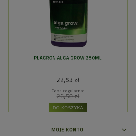
G
PLAGRON ALGA GROW 250ML
22,53 zł
Cena regularna:
26,50 zł
DO KOSZYKA
MOJE KONTO