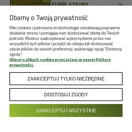
POLECANE STRONY
Dbamy o Twoją prywatność
Pliki cookies i pokrewne im technologie umożliwiają poprawne
działanie strony i pomagają nam dostosować ofertę do Twoich
potrzeb. Możesz zaakceptować wykorzystanie przez nas
wszystkich tych plików i przejść do sklepu lub dostosować
użycie plików do swoich preferencji, wybierając opcję "Dostosuj
zgody".
Więcej o plikach cookies przeczytasz w naszej Polityce
prywatności.
ZAAKCEPTUJ TYLKO NIEZBĘDNE
DOSTOSUJ ZGODY
POKAŻ PEŁNĄ WERSJĘ STRONY
ZAAKCEPTUJ WSZYSTKIE
Sklep internetowy Shoper.pl
Projekt & Support:
GRUPA
- Sklep z Growboxami internetowy i
Growshop growweed.pl