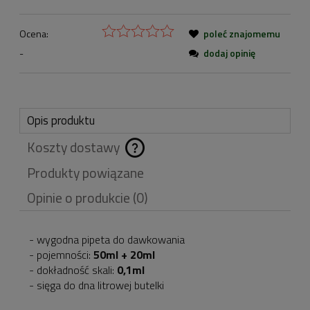
Ocena:
poleć znajomemu
-
dodaj opinię
Opis produktu
Koszty dostawy
Cena nie zawiera
Produkty powiązane
ewentualnych kosztów
Opinie o produkcie (0)
płatności
- wygodna pipeta do dawkowania
- pojemności:
50ml + 20ml
- dokładność skali:
0,1ml
- sięga do dna litrowej butelki