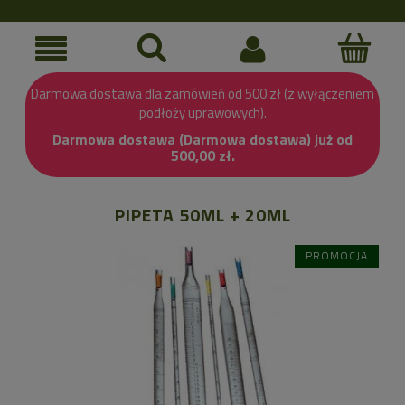
Darmowa dostawa dla zamówień od 500 zł (z wyłączeniem
podłoży uprawowych).
Darmowa dostawa (Darmowa dostawa) już od
500,00 zł.
PIPETA 50ML + 20ML
PROMOCJA