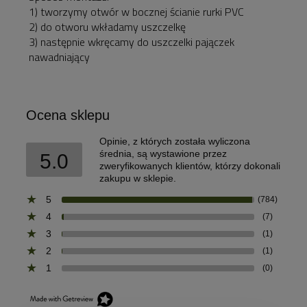
1) tworzymy otwór w bocznej ścianie rurki PVC
2) do otworu wkładamy uszczelkę
3) następnie wkręcamy do uszczelki pajączek
nawadniający
Ocena sklepu
Opinie, z których została wyliczona
średnia, są wystawione przez
5.0
zweryfikowanych klientów, którzy dokonali
zakupu w sklepie.
5
(784)
4
(7)
3
(1)
2
(1)
1
(0)