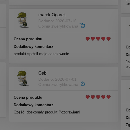
te
marek Ogarek
Dodano: 2026-07-16
Opinia zweryfikowana
Ocena produktu:
Dodatkowy komentarz:
Oc
produkt spełnił moje oczekiwanie
Do
Ja
pr
Gabi
Dodano: 2026-07-01
Opinia zweryfikowana
Ocena produktu:
Dodatkowy komentarz:
Oc
Część, doskonały produkt Pozdrawiam!
Do
Zg