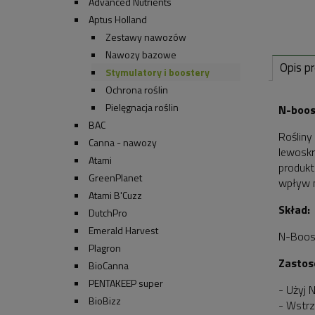
Advanced Nutrients
Aptus Holland
Zestawy nawozów
Nawozy bazowe
Opis p
Stymulatory i boostery
Ochrona roślin
Pielęgnacja roślin
N-boos
BAC
Rośliny
Canna - nawozy
lewoskr
Atami
produkt
GreenPlanet
wpływ n
Atami B'Cuzz
Skład:
DutchPro
Emerald Harvest
N-Boost
Plagron
Zastos
BioCanna
PENTAKEEP super
- Użyj 
BioBizz
- Wstrz