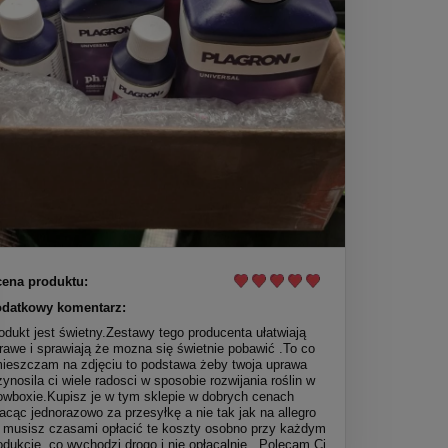
ena produktu:
datkowy komentarz:
odukt jest świetny.Zestawy tego producenta ułatwiają
rawe i sprawiają że mozna się świetnie pobawić .To co
ieszczam na zdjęciu to podstawa żeby twoja uprawa
zynosila ci wiele radosci w sposobie rozwijania roślin w
owboxie.Kupisz je w tym sklepie w dobrych cenach
lacąc jednorazowo za przesyłkę a nie tak jak na allegro
 musisz czasami opłacić te koszty osobno przy każdym
odukcie ,co wychodzi drogo i nie opłacalnie . Polecam Ci