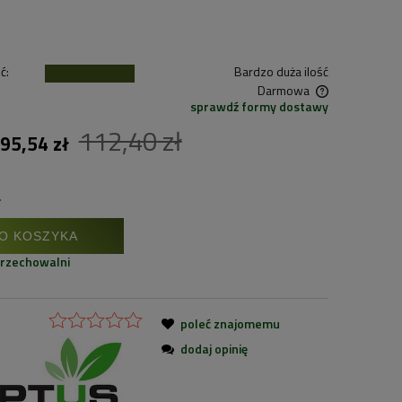
ć:
Bardzo duża ilość
Darmowa
sprawdź formy dostawy
112,40 zł
Cena nie zawiera ewentualnych kosztów
95,54 zł
płatności
.
O KOSZYKA
przechowalni
poleć znajomemu
dodaj opinię