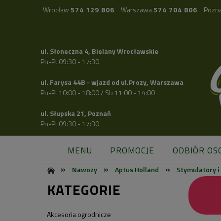
Wrocław
574 129 806
Warszawa
574 704 806
Pozn
ul. Słoneczna 4, Bielany Wrocławskie
Pn-Pt 09:30 - 17:30
ul. Farysa 44B - wjazd od ul.Prozy, Warszawa
Pn-Pt 10:00 - 18:00 / Sb 11:00 - 14:00
ul. Słupska 21, Poznań
Pn-Pt 09:30 - 17:30
MENU
PROMOCJE
ODBIÓR OS
»
»
»
Nawozy
Aptus Holland
Stymulatory i
KATEGORIE
Akcesoria ogrodnicze