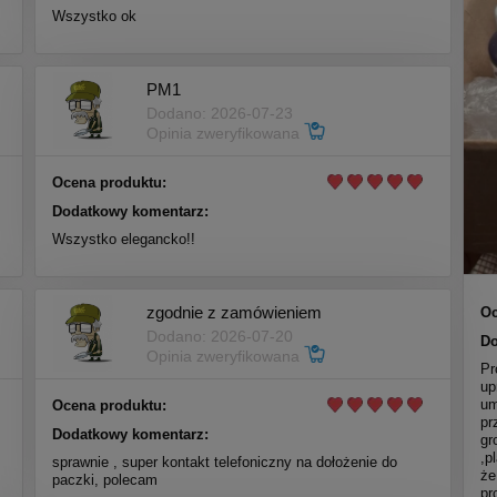
Wszystko ok
PM1
Dodano: 2026-07-23
Opinia zweryfikowana
Ocena produktu:
Dodatkowy komentarz:
Wszystko elegancko!!
zgodnie z zamówieniem
Oc
Dodano: 2026-07-20
Do
Opinia zweryfikowana
Pr
up
um
Ocena produktu:
pr
Dodatkowy komentarz:
gr
,p
sprawnie , super kontakt telefoniczny na dołożenie do
że
paczki, polecam
pr