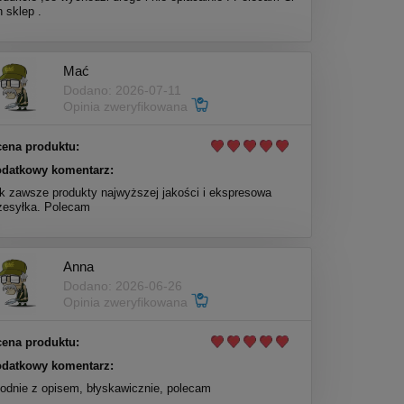
n sklep .
Mać
Dodano: 2026-07-11
Opinia zweryfikowana
ena produktu:
datkowy komentarz:
k zawsze produkty najwyższej jakości i ekspresowa
zesyłka. Polecam
Anna
Dodano: 2026-06-26
Opinia zweryfikowana
ena produktu:
datkowy komentarz:
odnie z opisem, błyskawicznie, polecam