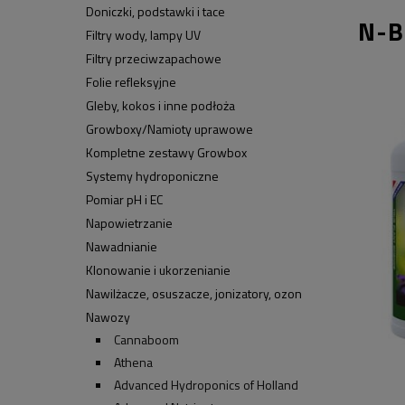
Doniczki, podstawki i tace
N-B
Filtry wody, lampy UV
Filtry przeciwzapachowe
Folie refleksyjne
Gleby, kokos i inne podłoża
Growboxy/Namioty uprawowe
Kompletne zestawy Growbox
Systemy hydroponiczne
Pomiar pH i EC
Napowietrzanie
Nawadnianie
Klonowanie i ukorzenianie
Nawilżacze, osuszacze, jonizatory, ozon
Nawozy
Cannaboom
Athena
Advanced Hydroponics of Holland