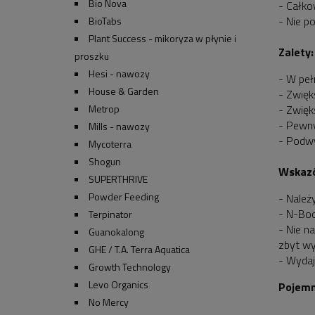
Bio Nova
- Całko
- Nie p
BioTabs
Plant Success - mikoryza w płynie i
Zalety:
proszku
Hesi - nawozy
- W peł
House & Garden
- Zwię
- Zwięk
Metrop
- Pewny
Mills - nawozy
- Podw
Mycoterra
Shogun
Wskazó
SUPERTHRIVE
Powder Feeding
- Należ
- N-Boo
Terpinator
- Nie n
Guanokalong
zbyt wy
GHE / T.A. Terra Aquatica
- Wyda
Growth Technology
Levo Organics
Pojemn
No Mercy