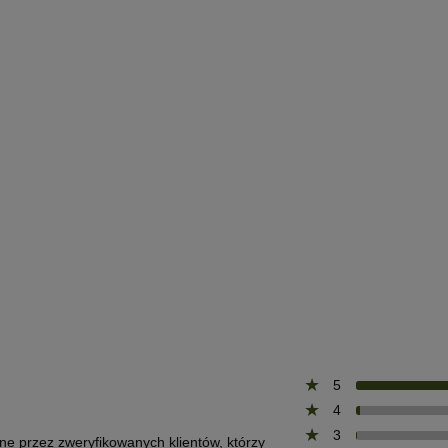
5
4
3
one przez zweryfikowanych klientów, którzy