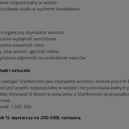
wicie rozpuszczalny w wodzie
ozostawia osadu w systemie nawadniania
ni organiczny stymulator wzrostu
kszona wydajność wzrostowa
szona zawartość cukru
, silny wzrost i gęstość rośliny
yższona odporność na uszkodzenie owoców
wki i sztuczki:
y zastąpić Startbooster jako stymulator wzrostu i korzeni przez
st jest w pełni rozpuszczalny w wodzie i nie pozostawia żadnych
ależy stosować N-Boost w połączeniu z Startbooster (w przypadk
soki).
jność 1:200-300
ik 1L wystarczy na 200-300L roztworu.