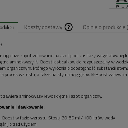
Koszty dostawy
Opinie o produkcie 
roduktu
Cena nie zawiera
t
ewentualnych
 mają duże zapotrzebowanie na azot podczas fazy wegetatywnej lu
ętne aminokwasy. N-Boost jest całkowicie rozpuszczalny w wodzie 
kosztów płatnośc
em organicznym, którego wyróżnia biodostępność substancji stymu
a proces wzrostu, a także na stymulację gleby. N-Boost zapewnia
 zawiera aminokwasy lewoskrętne i azot organiczny.
owanie i dawkowanie:
N-Boost w fazie wzrostu. Stosuj 30-50 ml / 100 litrów wody
ąśnij przed użyciem