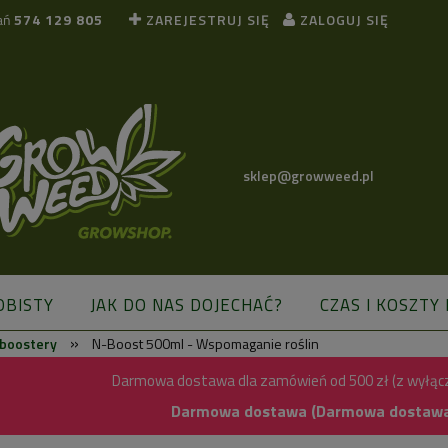
ań
574 129 805
ZAREJESTRUJ SIĘ
ZALOGUJ SIĘ
sklep@growweed.pl
OBISTY
JAK DO NAS DOJECHAĆ?
CZAS I KOSZTY
»
 boostery
N-Boost 500ml - Wspomaganie roślin
BLOG
Darmowa dostawa dla zamówień od 500 zł (z wyłąc
Darmowa dostawa (Darmowa dostawa) 