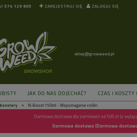
ań
574 129 805
ZAREJESTRUJ SIĘ
ZALOGUJ SIĘ
sklep@growweed.pl
OBISTY
JAK DO NAS DOJECHAĆ?
CZAS I KOSZTY
»
 boostery
N-Boost 150ml - Wspomaganie roślin
BLOG
Darmowa dostawa dla zamówień od 500 zł (z wyłąc
Darmowa dostawa (Darmowa dostawa) 