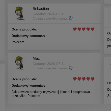
Sebastian
Dodano: 2026-07-19
Opinia zweryfikowana
Ocena produktu:
Oc
Dodatkowy komentarz:
Do
Polecam
m
pr
i
Mać
Dodano: 2026-07-11
Opinia zweryfikowana
Ocena produktu:
Oc
Dodatkowy komentarz:
Do
Jak zawsze produkty najwyższej jakości i ekspresowa
przesyłka. Polecam
Su