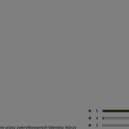
5
4
3
one przez zweryfikowanych klientów, którzy