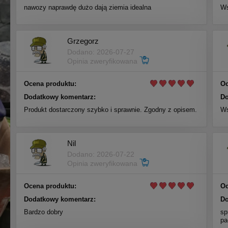
nawozy naprawdę dużo dają ziemia idealna
Ws
Grzegorz
Dodano: 2026-07-27
Opinia zweryfikowana
Ocena produktu:
Oc
Dodatkowy komentarz:
Do
Produkt dostarczony szybko i sprawnie. Zgodny z opisem.
Ws
Nil
Dodano: 2026-07-22
Opinia zweryfikowana
Ocena produktu:
Oc
Dodatkowy komentarz:
Do
Bardzo dobry
sp
pa