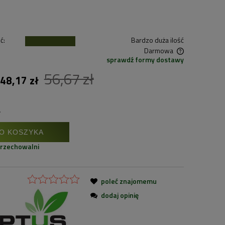
ć:
Bardzo duża ilość
Darmowa
sprawdź formy dostawy
56,67 zł
Cena nie zawiera ewentualnych kosztów
48,17 zł
płatności
.
O KOSZYKA
przechowalni
poleć znajomemu
dodaj opinię