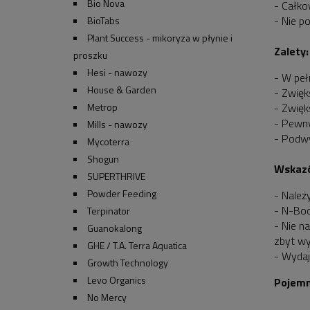
Bio Nova
- Całko
- Nie p
BioTabs
Plant Success - mikoryza w płynie i
Zalety:
proszku
Hesi - nawozy
- W peł
House & Garden
- Zwię
- Zwięk
Metrop
- Pewny
Mills - nawozy
- Podw
Mycoterra
Shogun
Wskazó
SUPERTHRIVE
Powder Feeding
- Należ
- N-Boo
Terpinator
- Nie n
Guanokalong
zbyt wy
GHE / T.A. Terra Aquatica
- Wyda
Growth Technology
Levo Organics
Pojemn
No Mercy