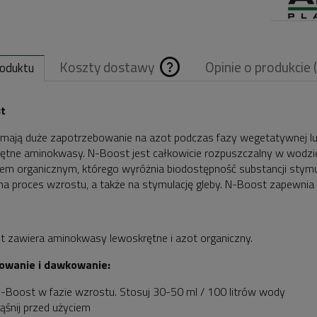
Koszty dostawy
Opinie o produkcie 
roduktu
Cena nie zawiera
t
ewentualnych
 mają duże zapotrzebowanie na azot podczas fazy wegetatywnej lu
ętne aminokwasy. N-Boost jest całkowicie rozpuszczalny w wodzie 
kosztów płatnośc
em organicznym, którego wyróżnia biodostępność substancji stymu
a proces wzrostu, a także na stymulację gleby. N-Boost zapewnia
 zawiera aminokwasy lewoskrętne i azot organiczny.
owanie i dawkowanie:
N-Boost w fazie wzrostu. Stosuj 30-50 ml / 100 litrów wody
ąśnij przed użyciem