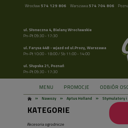
Wrocław
574 129 806
Warszawa
574 704 806
Pozn
ul. Słoneczna 4, Bielany Wrocławskie
Pn-Pt 09:30 - 17:30
ul. Farysa 44B - wjazd od ul.Prozy, Warszawa
Pn-Pt 10:00 - 18:00 / Sb 11:00 - 14:00
ul. Słupska 21, Poznań
Pn-Pt 09:30 - 17:30
MENU
PROMOCJE
ODBIÓR OS
»
»
»
Nawozy
Aptus Holland
Stymulatory i
KATEGORIE
Akcesoria ogrodnicze