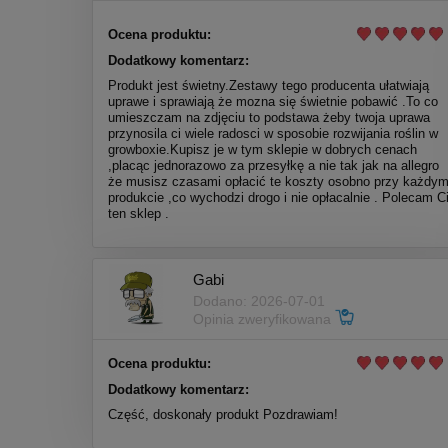
Ocena produktu:
Dodatkowy komentarz:
Produkt jest świetny.Zestawy tego producenta ułatwiają
uprawe i sprawiają że mozna się świetnie pobawić .To co
umieszczam na zdjęciu to podstawa żeby twoja uprawa
przynosila ci wiele radosci w sposobie rozwijania roślin w
growboxie.Kupisz je w tym sklepie w dobrych cenach
,placąc jednorazowo za przesyłkę a nie tak jak na allegro
że musisz czasami opłacić te koszty osobno przy każdy
produkcie ,co wychodzi drogo i nie opłacalnie . Polecam C
ten sklep .
Gabi
Dodano: 2026-07-01
Opinia zweryfikowana
Ocena produktu:
Dodatkowy komentarz:
Część, doskonały produkt Pozdrawiam!