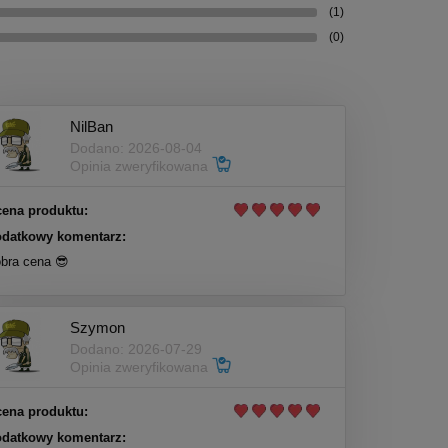
(1)
(0)
NilBan
Dodano: 2026-08-04
Opinia zweryfikowana
ena produktu:
datkowy komentarz:
bra cena 😎
Szymon
Dodano: 2026-07-29
Opinia zweryfikowana
ena produktu:
datkowy komentarz: