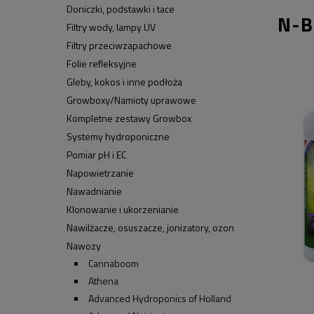
Doniczki, podstawki i tace
N-B
Filtry wody, lampy UV
Filtry przeciwzapachowe
Folie refleksyjne
Gleby, kokos i inne podłoża
Growboxy/Namioty uprawowe
Kompletne zestawy Growbox
Systemy hydroponiczne
Pomiar pH i EC
Napowietrzanie
Nawadnianie
Klonowanie i ukorzenianie
Nawilżacze, osuszacze, jonizatory, ozon
Nawozy
Cannaboom
Athena
Advanced Hydroponics of Holland