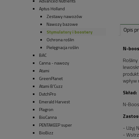
Advanced Nutrients
Aptus Holland
Zestawy nawozów
Nawozy bazowe
Opis p
Stymulatory i boostery
Ochrona roślin
Pielęgnacja roślin
N-boos
BAC
Rośliny
Canna - nawozy
lewoskr
Atami
produkt
GreenPlanet
wpływ n
Atami B'Cuzz
Skład:
DutchPro
Emerald Harvest
N-Boost
Plagron
Zastos
BioCanna
PENTAKEEP super
- Użyj 
BioBizz
- Wstrz