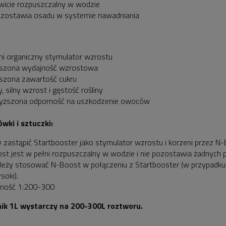
wicie rozpuszczalny w wodzie
ozostawia osadu w systemie nawadniania
ni organiczny stymulator wzrostu
kszona wydajność wzrostowa
szona zawartość cukru
, silny wzrost i gęstość rośliny
yższona odporność na uszkodzenie owoców
wki i sztuczki:
y zastąpić Startbooster jako stymulator wzrostu i korzeni przez
st jest w pełni rozpuszczalny w wodzie i nie pozostawia żadnych
ależy stosować N-Boost w połączeniu z Startbooster (w przypadk
soki).
jność 1:200-300
ik 1L wystarczy na 200-300L roztworu.