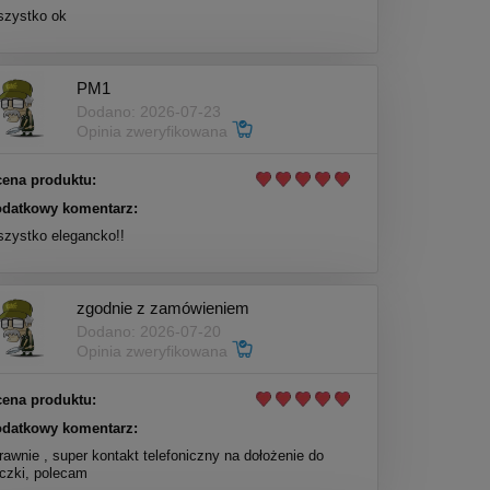
zystko ok
PM1
Dodano: 2026-07-23
Opinia zweryfikowana
ena produktu:
datkowy komentarz:
zystko elegancko!!
zgodnie z zamówieniem
Dodano: 2026-07-20
Opinia zweryfikowana
ena produktu:
datkowy komentarz:
rawnie , super kontakt telefoniczny na dołożenie do
czki, polecam