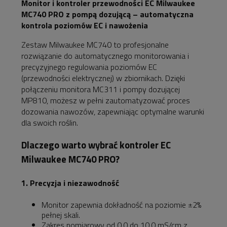
Monitor i kontroler przewodności EC Milwaukee
MC740 PRO z pompą dozującą – automatyczna
kontrola poziomów EC i nawożenia
Zestaw Milwaukee MC740 to profesjonalne
rozwiązanie do automatycznego monitorowania i
precyzyjnego regulowania poziomów EC
(przewodności elektrycznej) w zbiornikach. Dzięki
połączeniu monitora MC311 i pompy dozującej
MP810, możesz w pełni zautomatyzować proces
dozowania nawozów, zapewniając optymalne warunki
dla swoich roślin.
Dlaczego warto wybrać kontroler EC
Milwaukee MC740 PRO?
1. Precyzja i niezawodność
Monitor zapewnia dokładność na poziomie ±2%
pełnej skali.
Zakres pomiarowy od 0,0 do 10,0 mS/cm z