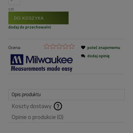
szt.
DO KOSZYKA
dodaj do przechowalni
Ocena:
poleć znajomemu
dodaj opinię
Opis produktu
Koszty dostawy
Cena nie zawiera
Opinie o produkcie (0)
ewentualnych kosztów
płatności