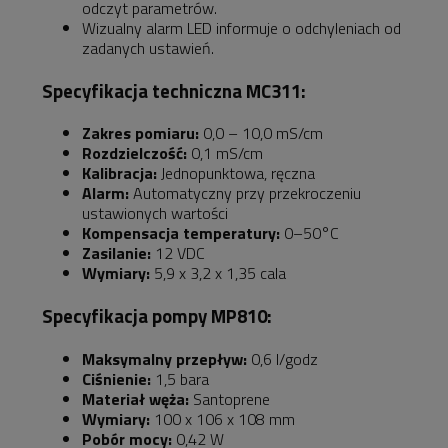
odczyt parametrów.
Wizualny alarm LED informuje o odchyleniach od
zadanych ustawień.
Specyfikacja techniczna MC311:
Zakres pomiaru:
0,0 – 10,0 mS/cm
Rozdzielczość:
0,1 mS/cm
Kalibracja:
Jednopunktowa, ręczna
Alarm:
Automatyczny przy przekroczeniu
ustawionych wartości
Kompensacja temperatury:
0–50°C
Zasilanie:
12 VDC
Wymiary:
5,9 x 3,2 x 1,35 cala
Specyfikacja pompy MP810:
Maksymalny przepływ:
0,6 l/godz
Ciśnienie:
1,5 bara
Materiał węża:
Santoprene
Wymiary:
100 x 106 x 108 mm
Pobór mocy:
0,42 W