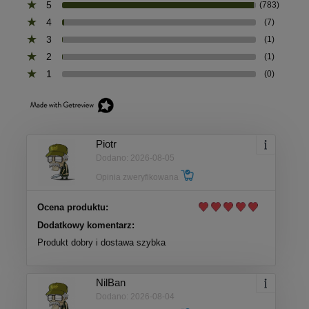
5
(783)
4
(7)
3
(1)
2
(1)
1
(0)
Piotr
Dodano: 2026-08-05
Opinia zweryfikowana
Ocena produktu:
Dodatkowy komentarz:
Produkt dobry i dostawa szybka
NilBan
Dodano: 2026-08-04