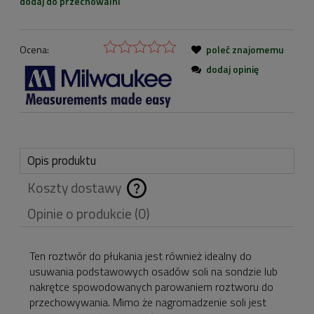
dodaj do przechowalni
Ocena:
poleć znajomemu
dodaj opinię
Opis produktu
Koszty dostawy
Cena nie zawiera
Opinie o produkcie (0)
ewentualnych kosztów
płatności
Ten roztwór do płukania jest również idealny do
usuwania podstawowych osadów soli na sondzie lub
nakrętce spowodowanych parowaniem roztworu do
przechowywania. Mimo że nagromadzenie soli jest