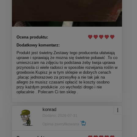
Ocena produktu:
Dodatkowy komentarz:
Produkt jest świetny.Zestawy tego producenta ułatwiają
uprawe i sprawiają że mozna się świetnie pobawić .To co
umieszczam na zdjęciu to podstawa żeby twoja uprawa
przynosila ci wiele radosci w sposobie rozwijania roślin w
growboxie.Kupisz je w tym sklepie w dobrych cenach
,placąc jednorazowo za przesyłkę a nie tak jak na
allegro że musisz czasami opłacić te koszty osobno
przy każdym produkcie ,co wychodzi drogo i nie
opłacalnie . Polecam Ci ten sklep .
konrad
Dodano: 2026-07-31
Opinia zweryfikowana