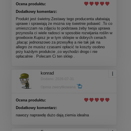
Ocena produktu:
Dodatkowy komentarz:
Produkt jest świetny.Zestawy tego producenta ułatwiają
uprawe i sprawiają że mozna się świetnie pobawić .To co
umieszczam na zdjęciu to podstawa żeby twoja uprawa
przynosila ci wiele radosci w sposobie rozwijania roślin w
growboxie.Kupisz je w tym sklepie w dobrych cenach
,placąc jednorazowo za przesyłkę a nie tak jak na
allegro że musisz czasami opłacić te koszty osobno
przy każdym produkcie ,co wychodzi drogo i nie
opłacalnie . Polecam Ci ten sklep .
konrad
Dodano: 2026-07-31
Opinia zweryfikowana
Ocena produktu:
Dodatkowy komentarz:
nawozy naprawdę dużo dają ziemia idealna