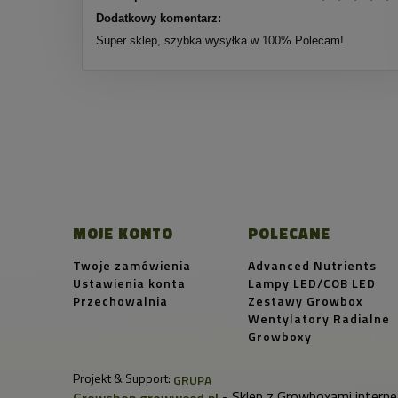
Dodatkowy komentarz:
Super sklep, szybka wysyłka w 100% Polecam!
MOJE KONTO
POLECANE
Twoje zamówienia
Advanced Nutrients
Ustawienia konta
Lampy LED/COB LED
Przechowalnia
Zestawy Growbox
Wentylatory Radialne
Growboxy
Projekt & Support:
GRUPA
- Sklep z Growboxami interne
Growshop growweed.pl