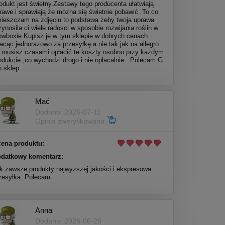
odukt jest świetny.Zestawy tego producenta ułatwiają
rawe i sprawiają że mozna się świetnie pobawić .To co
ieszczam na zdjęciu to podstawa żeby twoja uprawa
zynosila ci wiele radosci w sposobie rozwijania roślin w
owboxie.Kupisz je w tym sklepie w dobrych cenach
lacąc jednorazowo za przesyłkę a nie tak jak na allegro
 musisz czasami opłacić te koszty osobno przy każdym
odukcie ,co wychodzi drogo i nie opłacalnie . Polecam Ci
n sklep .
Mać
Dodano: 2026-07-11
Opinia zweryfikowana
ena produktu:
datkowy komentarz:
k zawsze produkty najwyższej jakości i ekspresowa
zesyłka. Polecam
Anna
Dodano: 2026-06-26