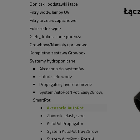
Doniczki, podstawki i tace
Łąc
Filtry wody, lampy UV
Filtry przeciwzapachowe
Folie refleksyjne
Gleby, kokos i inne podłoża
Growboxy/Namioty uprawowe
Kompletne zestawy Growbox
Systemy hydroponiczne
Akcesoria do systemów
Chłodziarki wody
Propagatory hydroponiczne
System AutoPot 1Pot, Easy2Grow,
SmartPot
Akcesoria AutoPot
Zbiorniki elastyczne
AutoPot Propagator
System AutoPot Tray2Grow
System AutoPot 1 Pot 15L