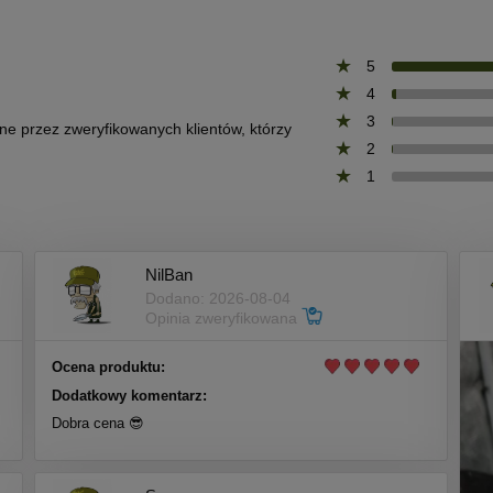
5
4
3
one przez zweryfikowanych klientów, którzy
2
1
NilBan
Dodano: 2026-08-04
Opinia zweryfikowana
Ocena produktu:
Dodatkowy komentarz:
Dobra cena 😎