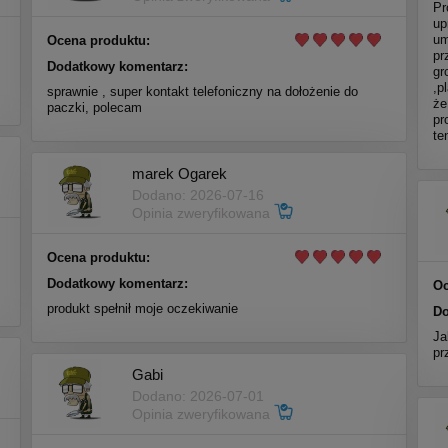
Pr
up
um
Ocena produktu:
pr
Dodatkowy komentarz:
gr
,p
sprawnie , super kontakt telefoniczny na dołożenie do
że
paczki, polecam
pr
te
marek Ogarek
Dodano: 2026-07-16
Opinia zweryfikowana
Ocena produktu:
Dodatkowy komentarz:
Oc
produkt spełnił moje oczekiwanie
Do
Ja
pr
Gabi
Dodano: 2026-07-01
Opinia zweryfikowana