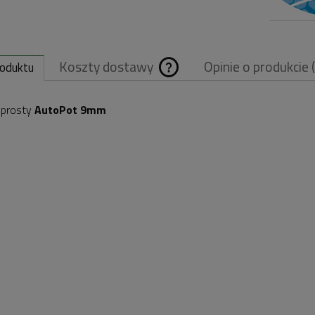
Koszty dostawy
Opinie o produkcie 
roduktu
Cena nie zawiera
 prosty
AutoPot 9mm
ewentualnych
kosztów płatnośc