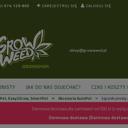
ań
574 129 805
ZAREJESTRUJ SIĘ
ZALOGUJ SIĘ
sklep@growweed.pl
OBISTY
JAK DO NAS DOJECHAĆ?
CZAS I KOSZTY
»
»
Pot, Easy2Grow, SmartPot
Akcesoria AutoPot
Łącznik prosty
BLOG
Darmowa dostawa dla zamówień od 500 zł (z wyłąc
Darmowa dostawa (Darmowa dostawa) 