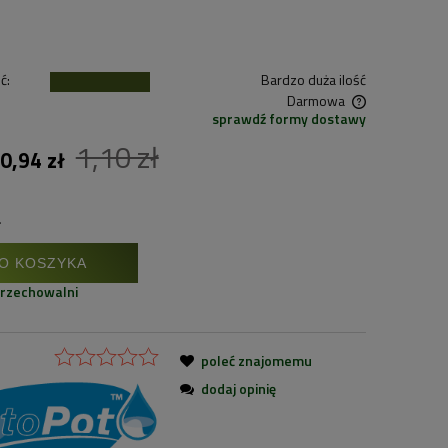
ć:
Bardzo duża ilość
Darmowa
sprawdź formy dostawy
1,10 zł
Cena nie zawiera ewentualnych kosztów
0,94 zł
płatności
.
O KOSZYKA
przechowalni
poleć znajomemu
dodaj opinię