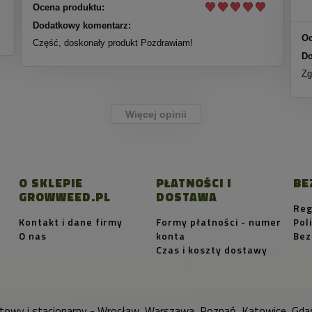
Ocena produktu:
Dodatkowy komentarz:
Oc
Część, doskonały produkt Pozdrawiam!
Do
Zg
Więcej opinii
O SKLEPIE
PŁATNOŚCI I
BE
GROWWEED.PL
DOSTAWA
Reg
Kontakt i dane firmy
Formy płatności - numer
Pol
O nas
konta
Bez
Czas i koszty dostawy
towy i stacjonarny - Wrocław, Warszawa, Poznań, Katowice, Gdań