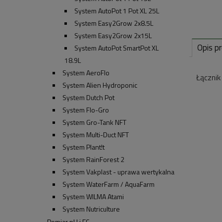
System AutoPot 1 Pot XL 25L
System Easy2Grow 2x8.5L
System Easy2Grow 2x15L
Opis p
System AutoPot SmartPot XL
18.9L
System AeroFlo
Łącznik
System Alien Hydroponic
System Dutch Pot
System Flo-Gro
System Gro-Tank NFT
System Multi-Duct NFT
System Plant!t
System RainForest 2
System Vakplast - uprawa wertykalna
System WaterFarm / AquaFarm
System WILMA Atami
System Nutriculture
Pomiar pH i EC