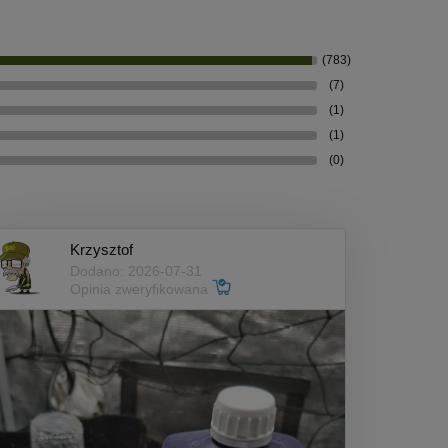
(783)
(7)
(1)
(1)
(0)
Krzysztof
Dodano: 2026-07-31
Opinia zweryfikowana