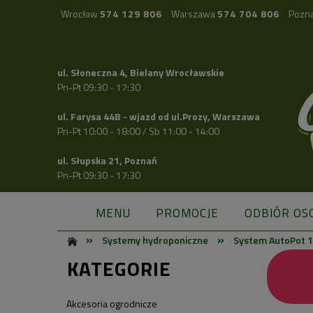
Wrocław
574 129 806
Warszawa
574 704 806
Pozn
ul. Słoneczna 4, Bielany Wrocławskie
Pn-Pt 09:30 - 17:30
ul. Farysa 44B - wjazd od ul.Prozy, Warszawa
Pn-Pt 10:00 - 18:00 / Sb 11:00 - 14:00
ul. Słupska 21, Poznań
Pn-Pt 09:30 - 17:30
MENU
PROMOCJE
ODBIÓR OS
»
»
Systemy hydroponiczne
System AutoPot 1
KATEGORIE
Akcesoria ogrodnicze