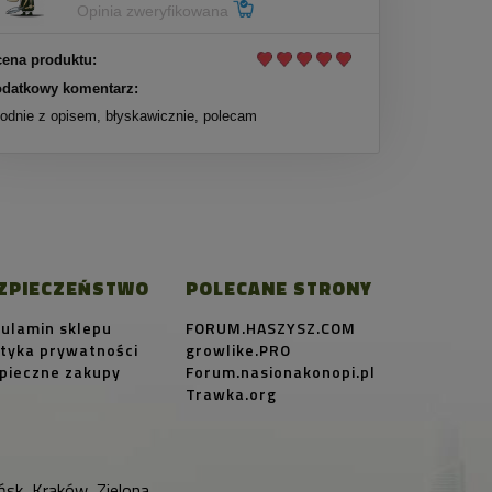
Opinia zweryfikowana
ena produktu:
datkowy komentarz:
odnie z opisem, błyskawicznie, polecam
ZPIECZEŃSTWO
POLECANE STRONY
ulamin sklepu
FORUM.HASZYSZ.COM
ityka prywatności
growlike.PRO
pieczne zakupy
Forum.nasionakonopi.pl
Trawka.org
sk, Kraków, Zielona