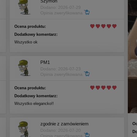
Szymon
Dodano: 2026-07-29
Opinia zweryfikowana
Ocena produktu:
Dodatkowy komentarz:
Wszystko ok
PM1
Dodano: 2026-07-23
Opinia zweryfikowana
Ocena produktu:
Dodatkowy komentarz:
Wszystko elegancko!!
zgodnie z zamówieniem
Oc
Dodano: 2026-07-20
Do
Opinia zweryfikowana