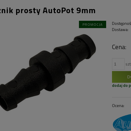
znik prosty AutoPot 9mm
Dostępnoś
PROMOCJA
Dostawa:
Cena:
szt
D
dodaj do 
Ocena: