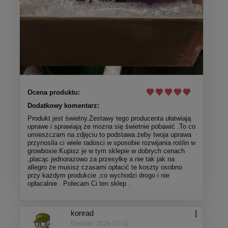
Ocena produktu:
Dodatkowy komentarz:
Produkt jest świetny.Zestawy tego producenta ułatwiają
uprawe i sprawiają że mozna się świetnie pobawić .To co
umieszczam na zdjęciu to podstawa żeby twoja uprawa
przynosila ci wiele radosci w sposobie rozwijania roślin w
growboxie.Kupisz je w tym sklepie w dobrych cenach
,placąc jednorazowo za przesyłkę a nie tak jak na
allegro że musisz czasami opłacić te koszty osobno
przy każdym produkcie ,co wychodzi drogo i nie
opłacalnie . Polecam Ci ten sklep .
konrad
Dodano: 2026-07-31