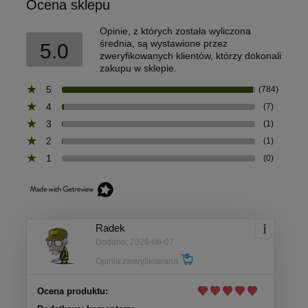
Ocena sklepu
Opinie, z których została wyliczona
średnia, są wystawione przez
5.0
zweryfikowanych klientów, którzy dokonali
zakupu w sklepie.
5
(784)
4
(7)
3
(1)
2
(1)
1
(0)
Radek
Dodano: 2026-08-07
Opinia zweryfikowana
Ocena produktu: