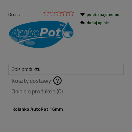
Ocena:
poleć znajomemu
dodaj opinię
Opis produktu
Koszty dostawy
Cena nie zawiera
Opinie o produkcie (0)
ewentualnych kosztów
płatności
Kolanko AutoPot 16mm