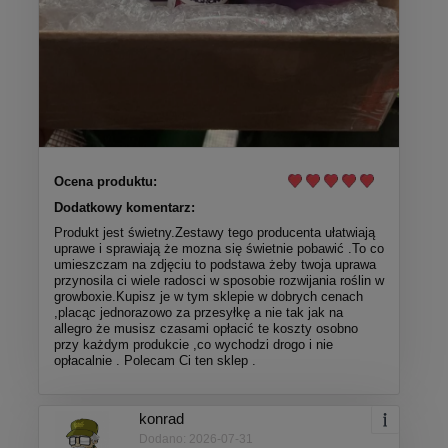
Ocena produktu:
Dodatkowy komentarz:
Produkt jest świetny.Zestawy tego producenta ułatwiają
uprawe i sprawiają że mozna się świetnie pobawić .To co
umieszczam na zdjęciu to podstawa żeby twoja uprawa
przynosila ci wiele radosci w sposobie rozwijania roślin w
growboxie.Kupisz je w tym sklepie w dobrych cenach
,placąc jednorazowo za przesyłkę a nie tak jak na
allegro że musisz czasami opłacić te koszty osobno
przy każdym produkcie ,co wychodzi drogo i nie
opłacalnie . Polecam Ci ten sklep .
konrad
Dodano: 2026-07-31