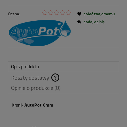
Ocena:
poleć znajomemu
dodaj opinię
Opis produktu
Koszty dostawy
Cena nie zawiera
Opinie o produkcie (0)
ewentualnych kosztów
płatności
Kranik
AutoPot 6mm