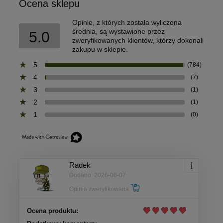
Ocena sklepu
Opinie, z których została wyliczona
średnia, są wystawione przez
5.0
zweryfikowanych klientów, którzy dokonali
zakupu w sklepie.
5
(784)
4
(7)
3
(1)
2
(1)
1
(0)
Radek
Dodano: 2026-08-07
Opinia zweryfikowana
Ocena produktu: