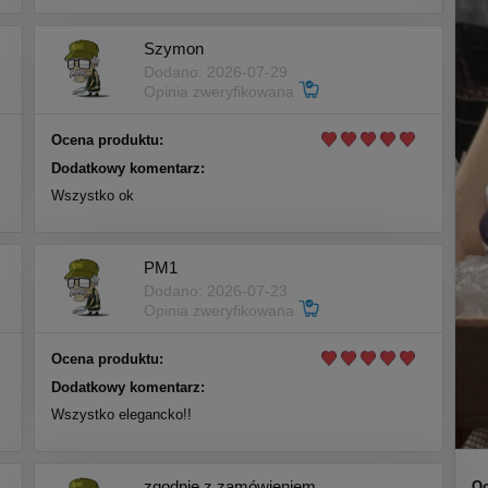
Szymon
Dodano: 2026-07-29
Opinia zweryfikowana
Ocena produktu:
Dodatkowy komentarz:
Wszystko ok
PM1
Dodano: 2026-07-23
Opinia zweryfikowana
Ocena produktu:
Dodatkowy komentarz:
Wszystko elegancko!!
zgodnie z zamówieniem
Oc