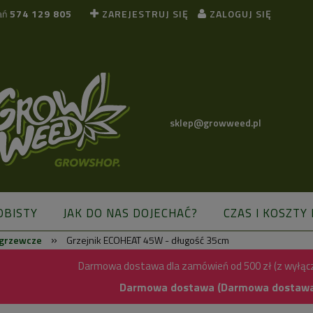
ań
574 129 805
ZAREJESTRUJ SIĘ
ZALOGUJ SIĘ
sklep@growweed.pl
OBISTY
JAK DO NAS DOJECHAĆ?
CZAS I KOSZTY
»
y grzewcze
Grzejnik ECOHEAT 45W - długość 35cm
BLOG
Darmowa dostawa dla zamówień od 500 zł (z wyłąc
Darmowa dostawa (Darmowa dostawa) 