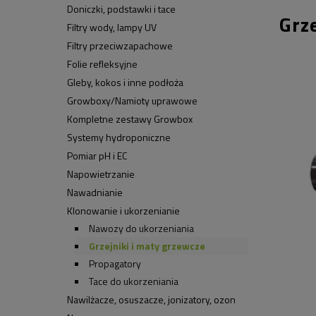
Doniczki, podstawki i tace
Grz
Filtry wody, lampy UV
Filtry przeciwzapachowe
Folie refleksyjne
Gleby, kokos i inne podłoża
Growboxy/Namioty uprawowe
Kompletne zestawy Growbox
Systemy hydroponiczne
Pomiar pH i EC
Napowietrzanie
Nawadnianie
Klonowanie i ukorzenianie
Nawozy do ukorzeniania
Grzejniki i maty grzewcze
Propagatory
Tace do ukorzeniania
Nawilżacze, osuszacze, jonizatory, ozon