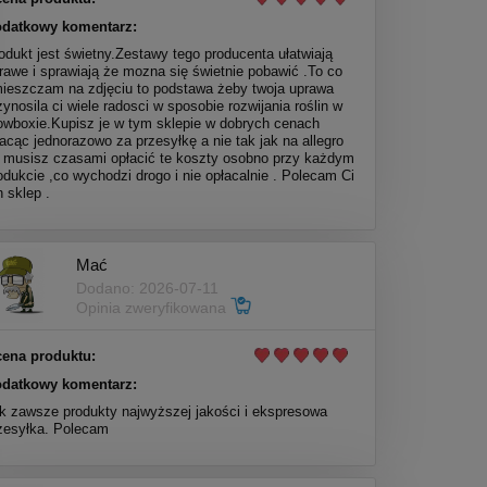
datkowy komentarz:
odukt jest świetny.Zestawy tego producenta ułatwiają
rawe i sprawiają że mozna się świetnie pobawić .To co
ieszczam na zdjęciu to podstawa żeby twoja uprawa
zynosila ci wiele radosci w sposobie rozwijania roślin w
owboxie.Kupisz je w tym sklepie w dobrych cenach
lacąc jednorazowo za przesyłkę a nie tak jak na allegro
 musisz czasami opłacić te koszty osobno przy każdym
odukcie ,co wychodzi drogo i nie opłacalnie . Polecam Ci
n sklep .
Mać
Dodano: 2026-07-11
Opinia zweryfikowana
ena produktu:
datkowy komentarz:
k zawsze produkty najwyższej jakości i ekspresowa
zesyłka. Polecam