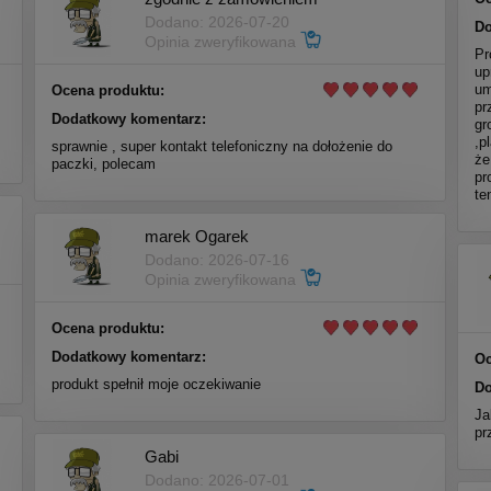
Dodano: 2026-07-20
Do
Opinia zweryfikowana
Pr
up
um
Ocena produktu:
pr
Dodatkowy komentarz:
gr
,p
sprawnie , super kontakt telefoniczny na dołożenie do
że
paczki, polecam
pr
te
marek Ogarek
Dodano: 2026-07-16
Opinia zweryfikowana
Ocena produktu:
Dodatkowy komentarz:
Oc
produkt spełnił moje oczekiwanie
Do
Ja
pr
Gabi
Dodano: 2026-07-01