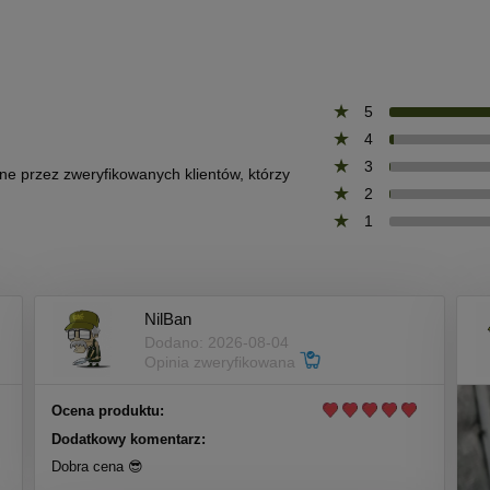
5
4
3
one przez zweryfikowanych klientów, którzy
2
1
NilBan
Dodano: 2026-08-04
Opinia zweryfikowana
Ocena produktu:
Dodatkowy komentarz:
Dobra cena 😎