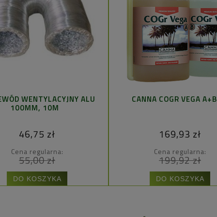
EWÓD WENTYLACYJNY ALU
CANNA COGR VEGA A+B
100MM, 10M
46,75 zł
169,93 zł
Cena regularna:
Cena regularna:
55,00 zł
199,92 zł
DO KOSZYKA
DO KOSZYKA