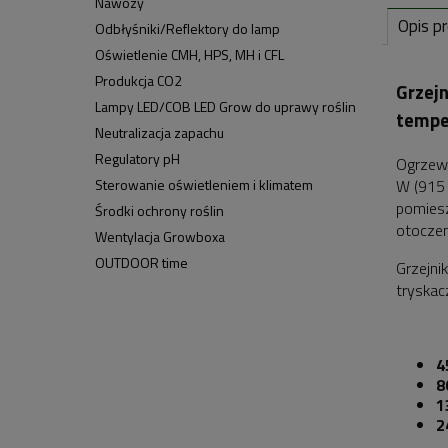
Nawozy
Opis p
Odbłyśniki/Reflektory do lamp
Oświetlenie CMH, HPS, MH i CFL
Produkcja CO2
Grzej
Lampy LED/COB LED Grow do uprawy roślin
tempe
Neutralizacja zapachu
Regulatory pH
Ogrzewa
W (915
Sterowanie oświetleniem i klimatem
pomiesz
Środki ochrony roślin
otoczen
Wentylacja Growboxa
OUTDOOR time
Grzejni
tryskac
4
8
1
2