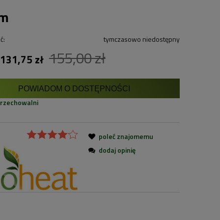
cm
ć:
tymczasowo niedostępny
155,00 zł
131,75 zł
POWIADOM O DOSTĘPNOŚCI
przechowalni
poleć znajomemu
dodaj opinię