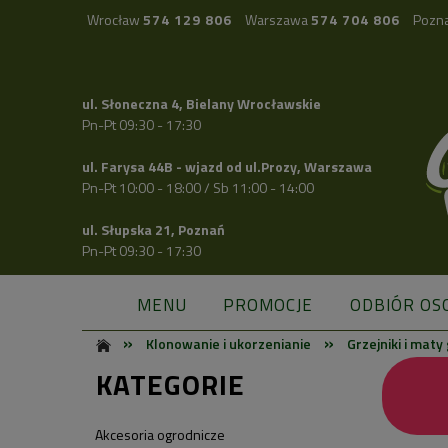
Wrocław
574 129 806
Warszawa
574 704 806
Pozn
ul. Słoneczna 4, Bielany Wrocławskie
Pn-Pt 09:30 - 17:30
ul. Farysa 44B - wjazd od ul.Prozy, Warszawa
Pn-Pt 10:00 - 18:00 / Sb 11:00 - 14:00
ul. Słupska 21, Poznań
Pn-Pt 09:30 - 17:30
MENU
PROMOCJE
ODBIÓR OS
»
»
Klonowanie i ukorzenianie
Grzejniki i mat
KATEGORIE
Akcesoria ogrodnicze