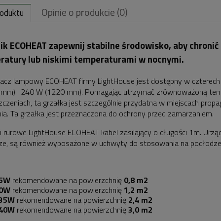
Opinie o produkcie (0)
roduktu
nik
ECOHEAT
zapewnij stabilne środowisko, aby chronić
ratury lub niskimi temperaturami w nocnymi.
cz lampowy ECOHEAT firmy LightHouse jest dostępny w czterech
 mm) i 240 W (1220 mm). Pomagając utrzymać zrównoważoną tem
czeniach, ta grzałka jest szczególnie przydatna w miejscach propag
ia. Ta grzałka jest przeznaczona do ochrony przed zamarzaniem.
ki rurowe LightHouse ECOHEAT kabel zasilający o długości 1m. Urząd
ze, są również wyposażone w uchwyty do stosowania na podłodze 
5W
rekomendowane na powierzchnię
0,8 m2
0W
rekomendowane na powierzchnię
1,2 m2
35W
rekomendowane na powierzchnię
2,4 m2
40W
rekomendowane na powierzchnię
3,0 m2