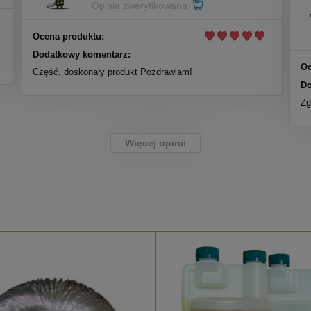
Opinia zweryfikowana
Ocena produktu:
Dodatkowy komentarz:
Oc
Część, doskonały produkt Pozdrawiam!
Do
Zg
Więcej opinii