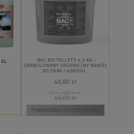
BAC BIO PELLETS 4,5 KG -
 5L
PLAGR
GRANULOWANY ORGANICZNY NAWÓZ
DO ZIEMI I KOKOSU
40,80 zł
Cena regularna:
48,00 zł
POWIADOM O DOSTĘPNOŚCI