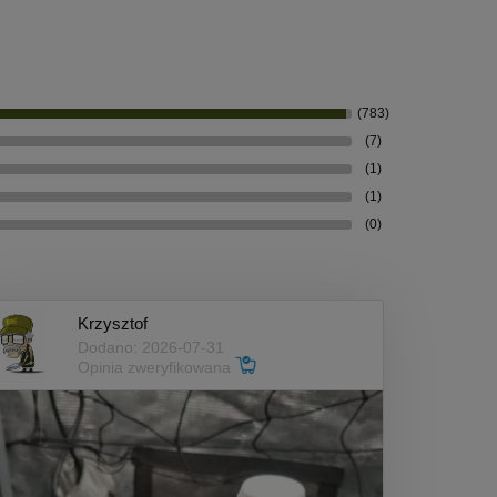
(783)
(7)
(1)
(1)
(0)
Krzysztof
Dodano: 2026-07-31
Opinia zweryfikowana