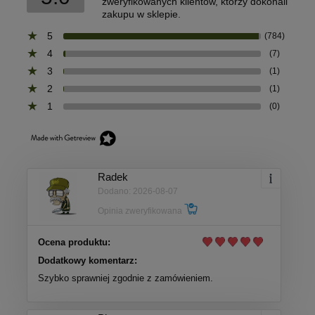
zweryfikowanych klientów, którzy dokonali
zakupu w sklepie.
5
(784)
4
(7)
3
(1)
2
(1)
1
(0)
Radek
Dodano: 2026-08-07
Opinia zweryfikowana
Ocena produktu:
Dodatkowy komentarz:
Szybko sprawniej zgodnie z zamówieniem.