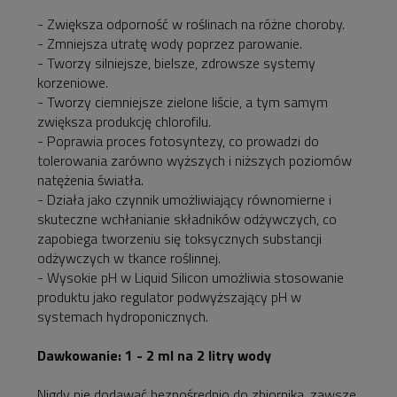
- Zwiększa odporność w roślinach na różne choroby.
- Zmniejsza utratę wody poprzez parowanie.
- Tworzy silniejsze, bielsze, zdrowsze systemy
korzeniowe.
- Tworzy ciemniejsze zielone liście, a tym samym
zwiększa produkcję chlorofilu.
- Poprawia proces fotosyntezy, co prowadzi do
tolerowania zarówno wyższych i niższych poziomów
natężenia światła.
- Działa jako czynnik umożliwiający równomierne i
skuteczne wchłanianie składników odżywczych, co
zapobiega tworzeniu się toksycznych substancji
odżywczych w tkance roślinnej.
- Wysokie pH w Liquid Silicon umożliwia stosowanie
produktu jako regulator podwyższający pH w
systemach hydroponicznych.
Dawkowanie: 1 - 2 ml na 2 litry wody
Nigdy nie dodawać bezpośrednio do zbiornika, zawsze