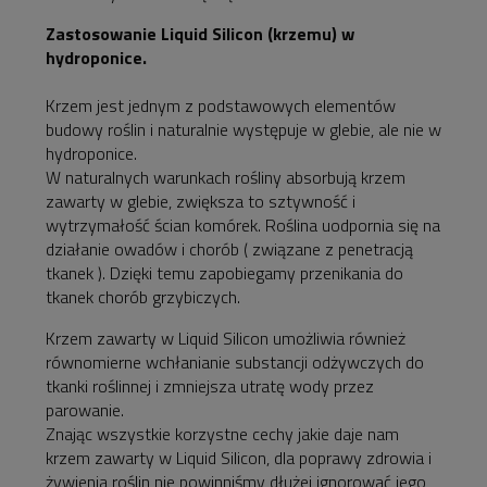
Zastosowanie Liquid Silicon (krzemu) w
hydroponice.
Krzem jest jednym z podstawowych elementów
budowy roślin i naturalnie występuje w glebie, ale nie w
hydroponice.
W naturalnych warunkach rośliny absorbują krzem
zawarty w glebie, zwiększa to sztywność i
wytrzymałość ścian komórek. Roślina uodpornia się na
działanie owadów i chorób ( związane z penetracją
tkanek ). Dzięki temu zapobiegamy przenikania do
tkanek chorób grzybiczych.
Krzem zawarty w Liquid Silicon umożliwia również
równomierne wchłanianie substancji odżywczych do
tkanki roślinnej i zmniejsza utratę wody przez
parowanie.
Znając wszystkie korzystne cechy jakie daje nam
krzem zawarty w Liquid Silicon, dla poprawy zdrowia i
żywienia roślin nie powinniśmy dłużej ignorować jego