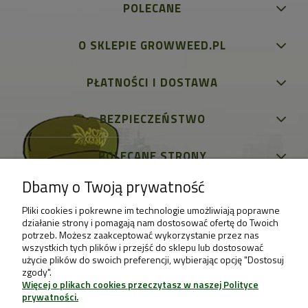
POLECANE
O SKLEPIE GROWWEED.PL
PŁATNOŚCI I DOSTAWA
BEZPIECZEŃSTWO
POLECANE STRONY
Dbamy o Twoją prywatność
Pliki cookies i pokrewne im technologie umożliwiają poprawne
działanie strony i pomagają nam dostosować ofertę do Twoich
potrzeb. Możesz zaakceptować wykorzystanie przez nas
wszystkich tych plików i przejść do sklepu lub dostosować
użycie plików do swoich preferencji, wybierając opcję "Dostosuj
zgody".
Więcej o plikach cookies przeczytasz w naszej Polityce
prywatności.