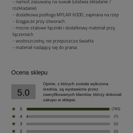
- namiot zasuwany na suwak (ułatwia składanie /
rozkładanie)
- dodatkowa podłoga MYLAR 600D, zapinana na rzep
- ściągacze przy otworach
- mocne stalowe łączniki i dodatkowy materiał przy
łączeniach
- wodoszczelny, nie przepuszcza światła
- materiał nadający się do prania
Ocena sklepu
Opinie, z których została wyliczona
średnia, są wystawione przez
5.0
zweryfikowanych klientów, którzy dokonali
zakupu w sklepie.
5
(783)
4
(7)
3
(1)
2
(1)