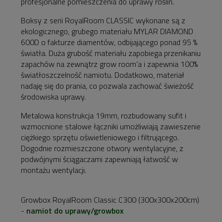
profesjonalne pomieszczenia do uprawy roślin.
Boksy z serii RoyalRoom CLASSIC wykonane są z
ekologicznego, grubego materiału MYLAR DIAMOND
600D o fakturze diamentów, odbijającego ponad 95 %
światła. Duża grubość materiału zapobiega przenikaniu
zapachów na zewnątrz grow room’a i zapewnia 100%
światłoszczelność namiotu. Dodatkowo, materiał
nadaję się do prania, co pozwala zachować świeżość
środowiska uprawy.
Metalowa konstrukcja 19mm, rozbudowany sufit i
wzmocnione stalowe łączniki umożliwiają zawieszenie
ciężkiego sprzętu oświetleniowego i filtrującego.
Dogodnie rozmieszczone otwory wentylacyjne, z
podwójnymi ściągaczami zapewniają łatwość w
montażu wentylacji.
Growbox RoyalRoom Classic C300 (300x300x200cm)
-
namiot do uprawy/growbox