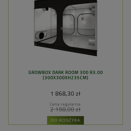
GROWBOX DARK ROOM 300 R3.00
F
(300X300XH235CM)
1 868,30 zł
Cena regularna:
2 198,00 zł
DO KOSZYKA