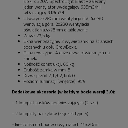
lub 4 x 320W SpectroLight Blast - zalecany
jeden wentylator wyciągający 635m3/h i
wtłaczający 318m3/h
Otwory: 2x280mm wentylacja dół, 4x280
wentylacja góra, 2x280 wentylacja
oświetlenia,4x75mm okablowanie.
Waga: 27,5 kg
Okna wentylacyjne: 2 wywietrzniki na ściankach
bocznych u dołu GrowBox’a
Okna rewizyjne : 4 duże drzwi otwieranych na
zamek.
Nośność konstrukcji: 60 kg
Grubość zamka w mm: 5
Drzwi: przód 2, tył 2, bok 0
Poziom iluminacji (wnętrze): 95%
Dodatkowe akcesoria (w każdym boxie wersji 3.0):
- 1 komplet pasków podwieszających (2 szt.)
- 2 komplety haczyków (złączek typu S)
- kieszonka do boxów o wymiarach 15x20cm