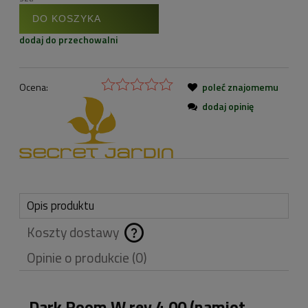
DO KOSZYKA
dodaj do przechowalni
Ocena:
poleć znajomemu
dodaj opinię
Opis produktu
Koszty dostawy
Cena nie zawiera
Opinie o produkcie (0)
ewentualnych kosztów
płatności
Dark Room W rev.4.00
(namiot,