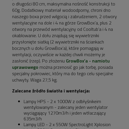
o długości 80 cm, maksymalna nośność konstrukcji to
60g. Dodatkowy materiał wodoodporny, chroni dno
naszego boxa przed wilgocią i zabrudzeniem, 2 otwory
wentylacyjne na dole i 4 na górze GrowBox’a, plus 2
otwory na przewód wentylacyjny od Cooltub’a i 4 na
okablowanie. U dołu znajdują się wywietrzniki
przysłonięte siatką (2 wywietrzniki na ściankach
bocznych u dołu GrowBox’a), które pomagają w
wentylacji, oczywiście w każdej chwili możemy je
zasłonić (rzep). Po złożeniu
GrowBox’a - namiotu
uprawowego
można przenosić go jak torbę, posiada
specjalny pokrowiec, który ma do tego celu specjalne
uchwyty. Waga 27,5 kg.
Zalecane źródło światła i wentylacja:
Lampy HPS - 2 x 1000W z odbłyśnikeim
wentylowanym - zalecany jeden wentylator
wyciągający 1270m3/h i jeden wtłaczający
635m3/h
Lampy LED - 2 x 550W SpectroLight Xplosion