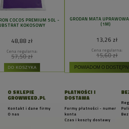
GRODAN MATA UPRAWOWA
RON COCOS PREMIUM 50L -
(1M)
UBSTRAT KOKOSOWY
13,26 zł
48,88 zł
Cena regularna:
Cena regularna:
15,60 zł
57,50 zł
POWIADOM O DOSTĘPN
DO KOSZYKA
O SKLEPIE
PŁATNOŚCI I
BE
GROWWEED.PL
DOSTAWA
Reg
Kontakt i dane firmy
Formy płatności - numer
Pol
O nas
konta
Bez
Czas i koszty dostawy