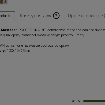
Koszty dostawy
Opinie o produkcie 
roduktu
Cena nie zawiera
 Master
to PROFESJONALNE jednoroczne maty posiadające dwie war
ają najlepszy transport wody w całym przekroju maty.
ewentualnych
kosztów płatnośc
N to cenione na świecie podłoże do upraw
ry:
100x15x7,5cm
5