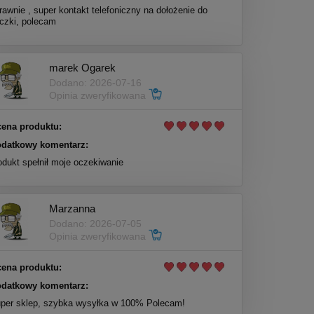
rawnie , super kontakt telefoniczny na dołożenie do
czki, polecam
marek Ogarek
Dodano: 2026-07-16
Opinia zweryfikowana
ena produktu:
datkowy komentarz:
odukt spełnił moje oczekiwanie
Marzanna
Dodano: 2026-07-05
Opinia zweryfikowana
ena produktu:
datkowy komentarz:
per sklep, szybka wysyłka w 100% Polecam!