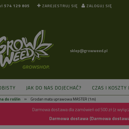
ań
574 129 805
ZAREJESTRUJ SIĘ
ZALOGUJ SIĘ
sklep@growweed.pl
OBISTY
JAK DO NAS DOJECHAĆ?
CZAS I KOSZTY
»
a do roślin
Grodan mata uprawowa MASTER (1m)
BLOG
Darmowa dostawa dla zamówień od 500 zł (z wyłąc
Darmowa dostawa (Darmowa dostawa) 