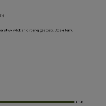
(0)
stwy włókien o różnej gęstości. Dzięki temu
i
(784)