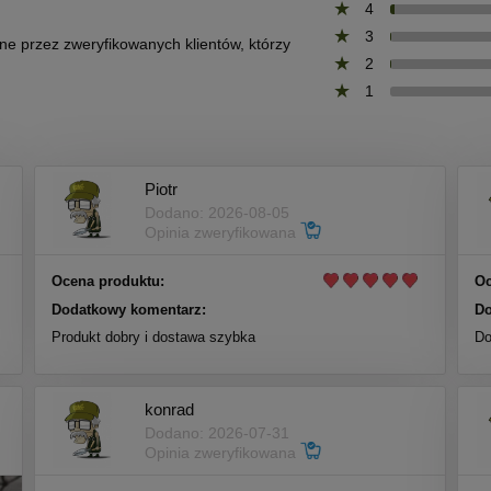
4
3
one przez zweryfikowanych klientów, którzy
2
1
Piotr
Dodano: 2026-08-05
Opinia zweryfikowana
Ocena produktu:
Oc
Dodatkowy komentarz:
Do
Produkt dobry i dostawa szybka
Do
konrad
Dodano: 2026-07-31
Opinia zweryfikowana