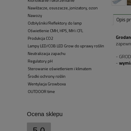
Klonowanie i ukorzenianie
Nawilżacze, osuszacze, jonizatory, ozon
Nawozy
Opis p
Odbłyśniki/Reflektory do lamp
Oświetlenie CMH, HPS, MH i CFL
Grodan
Produkcja CO2
zapewni
Lampy LED/COB LED Grow do uprawy roślin
Neutralizacja zapachu
- GRODA
Regulatory pH
-
wymia
Sterowanie oświetleniem i klimatem
Środki ochrony roślin
Wentylacja Growboxa
OUTDOOR time
Ocena sklepu
5.0