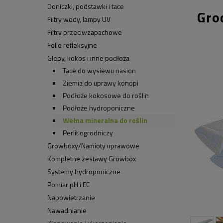
Doniczki, podstawki i tace
Gro
Filtry wody, lampy UV
Filtry przeciwzapachowe
Folie refleksyjne
Gleby, kokos i inne podłoża
Tace do wysiewu nasion
Ziemia do uprawy konopi
Podłoże kokosowe do roślin
Podłoże hydroponiczne
Wełna mineralna do roślin
Perlit ogrodniczy
Growboxy/Namioty uprawowe
Kompletne zestawy Growbox
Systemy hydroponiczne
Pomiar pH i EC
Napowietrzanie
Nawadnianie