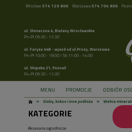
Wrocław
574 129 806
Warszawa
574 704 806
Pozn
ul. Słoneczna 4, Bielany Wrocławskie
Pn-Pt 09:30 - 17:30
ul. Farysa 44B - wjazd od ul.Prozy, Warszawa
Pn-Pt 10:00 - 18:00 / Sb 11:00 - 14:00
ul. Słupska 21, Poznań
Pn-Pt 09:30 - 17:30
MENU
PROMOCJE
ODBIÓR OS
»
»
Gleby, kokos i inne podłoża
Wełna mineraln
KATEGORIE
Akcesoria ogrodnicze