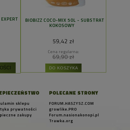
 EXPERT
BIOBIZZ COCO-MIX 50L - SUBSTRAT
PLA
KOKOSOWY
SUBSTRAT
59,42 zł
Cena regularna:
69,90 zł
OŚCI
DO KOSZYKA
ZPIECZEŃSTWO
POLECANE STRONY
ulamin sklepu
FORUM.HASZYSZ.COM
ityka prywatności
growlike.PRO
pieczne zakupy
Forum.nasionakonopi.pl
Trawka.org