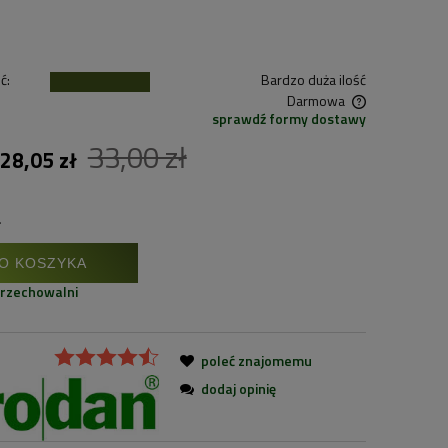
ć:
Bardzo duża ilość
Darmowa
sprawdź formy dostawy
33,00 zł
Cena nie zawiera ewentualnych kosztów
28,05 zł
płatności
.
O KOSZYKA
przechowalni
poleć znajomemu
dodaj opinię