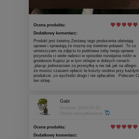
Ocena produktu:
Dodatkowy komentarz:
Produkt jest świetny.Zestawy tego producenta ułatwiają
uprawe i sprawiają że mozna się świetnie pobawić .To co
umieszczam na zdjęciu to podstawa żeby twoja uprawa
przynosila ci wiele radosci w sposobie rozwijania roślin w
growboxie.Kupisz je w tym sklepie w dobrych cenach
,placąc jednorazowo za przesyłkę a nie tak jak na allegro
że musisz czasami opłacić te koszty osobno przy każdy
produkcie ,co wychodzi drogo i nie opłacalnie . Polecam C
ten sklep .
Gabi
Dodano: 2026-07-01
Opinia zweryfikowana
Ocena produktu:
Dodatkowy komentarz: