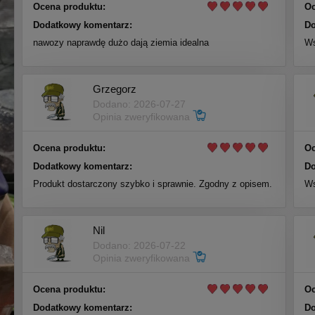
Ocena produktu:
Oc
Dodatkowy komentarz:
Do
nawozy naprawdę dużo dają ziemia idealna
Ws
Grzegorz
Dodano: 2026-07-27
Opinia zweryfikowana
Ocena produktu:
Oc
Dodatkowy komentarz:
Do
Produkt dostarczony szybko i sprawnie. Zgodny z opisem.
Ws
Nil
Dodano: 2026-07-22
Opinia zweryfikowana
Ocena produktu:
Oc
Dodatkowy komentarz:
Do