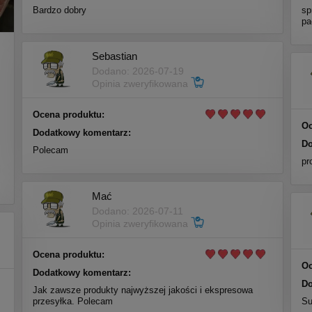
Bardzo dobry
sp
pa
Sebastian
Dodano: 2026-07-19
Opinia zweryfikowana
Ocena produktu:
Oc
Dodatkowy komentarz:
Do
Polecam
m
pr
i
Mać
Dodano: 2026-07-11
Opinia zweryfikowana
Ocena produktu:
Oc
Dodatkowy komentarz:
Do
Jak zawsze produkty najwyższej jakości i ekspresowa
przesyłka. Polecam
Su