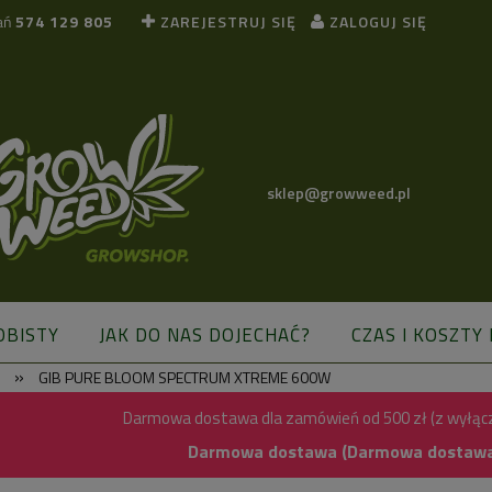
ań
574 129 805
ZAREJESTRUJ SIĘ
ZALOGUJ SIĘ
sklep@growweed.pl
OBISTY
JAK DO NAS DOJECHAĆ?
CZAS I KOSZTY
»
S
GIB PURE BLOOM SPECTRUM XTREME 600W
BLOG
Darmowa dostawa dla zamówień od 500 zł (z wyłąc
Darmowa dostawa (Darmowa dostawa) 