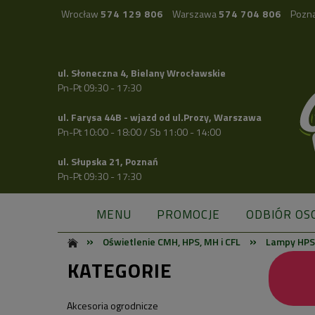
Wrocław
574 129 806
Warszawa
574 704 806
Pozn
ul. Słoneczna 4, Bielany Wrocławskie
Pn-Pt 09:30 - 17:30
ul. Farysa 44B - wjazd od ul.Prozy, Warszawa
Pn-Pt 10:00 - 18:00 / Sb 11:00 - 14:00
ul. Słupska 21, Poznań
Pn-Pt 09:30 - 17:30
MENU
PROMOCJE
ODBIÓR OS
»
»
Oświetlenie CMH, HPS, MH i CFL
Lampy HP
KATEGORIE
Akcesoria ogrodnicze