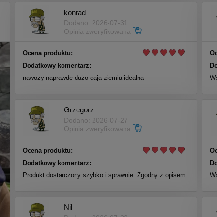
konrad
Dodano: 2026-07-31
Opinia zweryfikowana
Ocena produktu:
Oc
Dodatkowy komentarz:
Do
nawozy naprawdę dużo dają ziemia idealna
Ws
Grzegorz
Dodano: 2026-07-27
Opinia zweryfikowana
Ocena produktu:
Oc
Dodatkowy komentarz:
Do
Produkt dostarczony szybko i sprawnie. Zgodny z opisem.
Ws
Nil