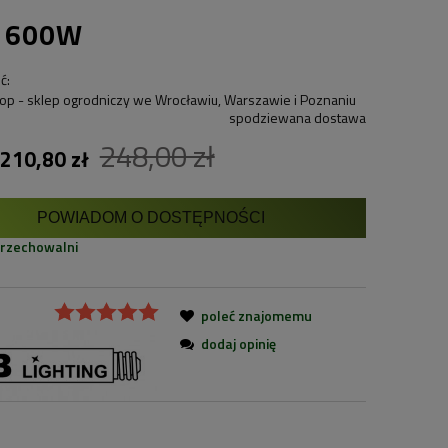
 600W
ć:
spodziewana dostawa
248,00 zł
210,80 zł
POWIADOM O DOSTĘPNOŚCI
przechowalni
poleć znajomemu
dodaj opinię