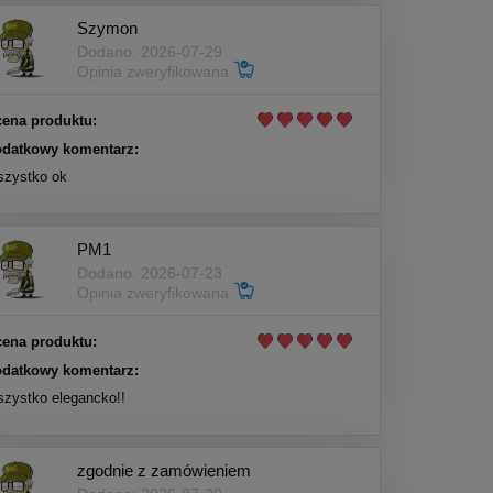
Szymon
Dodano: 2026-07-29
Opinia zweryfikowana
ena produktu:
datkowy komentarz:
zystko ok
PM1
Dodano: 2026-07-23
Opinia zweryfikowana
ena produktu:
datkowy komentarz:
zystko elegancko!!
zgodnie z zamówieniem