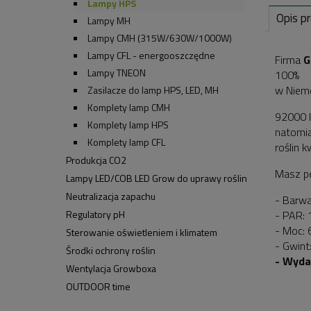
Lampy HPS
Opis p
Lampy MH
Lampy CMH (315W/630W/1000W)
Lampy CFL - energooszczędne
Firma
G
Lampy TNEON
100%
w Niemc
Zasilacze do lamp HPS, LED, MH
Komplety lamp CMH
92000 
Komplety lamp HPS
natomia
Komplety lamp CFL
roślin 
Produkcja CO2
Masz pe
Lampy LED/COB LED Grow do uprawy roślin
Neutralizacja zapachu
- Barwa
Regulatory pH
- PAR:
- Moc:
Sterowanie oświetleniem i klimatem
- Gwint
Środki ochrony roślin
- Wyda
Wentylacja Growboxa
OUTDOOR time