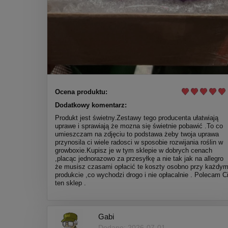
Ocena produktu:
Dodatkowy komentarz:
Produkt jest świetny.Zestawy tego producenta ułatwiają
uprawe i sprawiają że mozna się świetnie pobawić .To co
umieszczam na zdjęciu to podstawa żeby twoja uprawa
przynosila ci wiele radosci w sposobie rozwijania roślin w
growboxie.Kupisz je w tym sklepie w dobrych cenach
,placąc jednorazowo za przesyłkę a nie tak jak na allegro
że musisz czasami opłacić te koszty osobno przy każdy
produkcie ,co wychodzi drogo i nie opłacalnie . Polecam C
ten sklep .
Gabi
Dodano: 2026-07-01