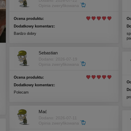
Dodano: 2026-07-22
Opinia zweryfikowana
Ocena produktu:
Oc
Dodatkowy komentarz:
Do
Bardzo dobry
sp
pa
Sebastian
Dodano: 2026-07-19
Opinia zweryfikowana
Ocena produktu:
Oc
Dodatkowy komentarz:
Do
Polecam
m
pr
i
Mać
Dodano: 2026-07-11
Opinia zweryfikowana