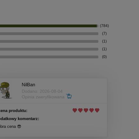
(784)
(7)
(1)
(1)
(0)
NilBan
Dodano: 2026-08-04
Opinia zweryfikowana
ena produktu:
datkowy komentarz:
bra cena 😎