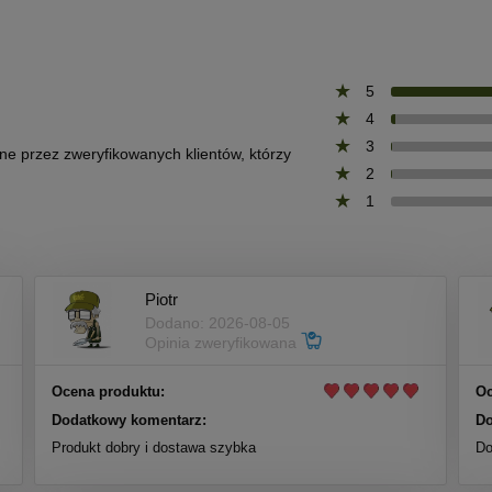
5
4
3
one przez zweryfikowanych klientów, którzy
2
1
Piotr
Dodano: 2026-08-05
Opinia zweryfikowana
Ocena produktu:
Oc
Dodatkowy komentarz:
Do
Produkt dobry i dostawa szybka
Do