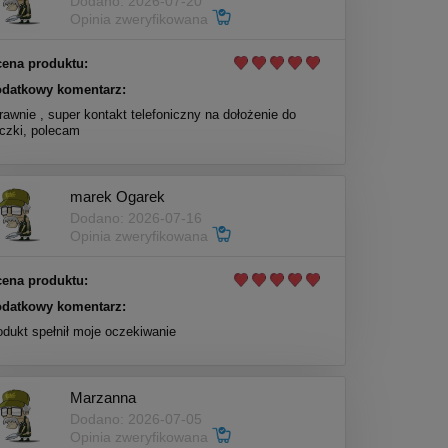
Dodano: 2026-07-20
Opinia zweryfikowana
ena produktu:
datkowy komentarz:
rawnie , super kontakt telefoniczny na dołożenie do
czki, polecam
marek Ogarek
Dodano: 2026-07-16
Opinia zweryfikowana
ena produktu:
datkowy komentarz:
odukt spełnił moje oczekiwanie
Marzanna
Dodano: 2026-07-05
Opinia zweryfikowana