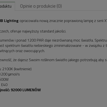
Opinie o produkcie (0)
roduktu
IB Lighting
opracowała nową znacznie poprawioną lampę z serii 
zech, oferuje najwyższy standard jakości.
lumenów i ponad 1200 PAR daje niezrównaną moc światła. Spektr
st spektrum światła niebieskiego zminimalizowane - w związku z t
kwitnących oraz owocujących.
wność, że dajesz Swoim roślinom światło jakiego potrzebują aby 
: 2100K (kwitnienie)
 1200 μmol/s
 600W
: E40
jność: 92000 LUMENÓW