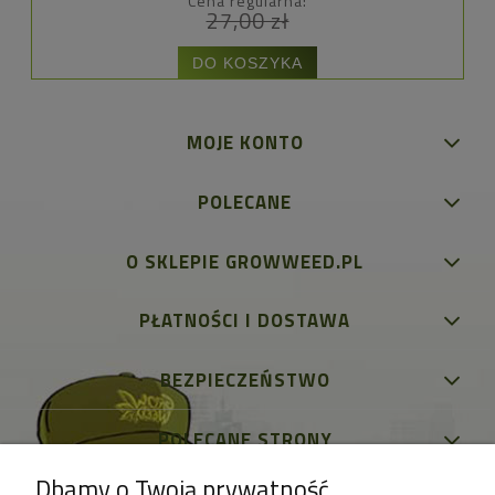
Cena regularna:
27,00 zł
DO KOSZYKA
MOJE KONTO
POLECANE
O SKLEPIE GROWWEED.PL
PŁATNOŚCI I DOSTAWA
BEZPIECZEŃSTWO
POLECANE STRONY
Dbamy o Twoją prywatność