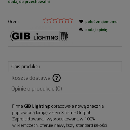
dodaj do przechowalni
Ocena:
poleć znajomemu
dodaj opinię
Opis produktu
Koszty dostawy
Cena nie zawiera
Opinie o produkcie (0)
ewentualnych kosztów
płatności
Firma
GIB Lighting
opracowała nową znacznie
poprawioną lampę z serii XTreme Output.
Zaprojektowana i wyprodukowana w 100%
w Niemczech, oferuje najwyższy standard jakości.