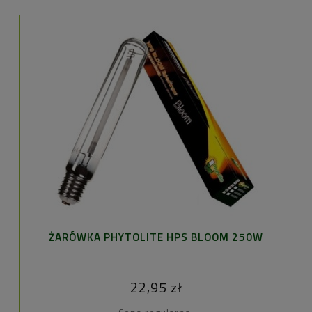
ŻARÓWKA PHYTOLITE HPS BLOOM 250W
FI
22,95 zł