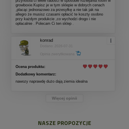
przynosila ci wiele radosci w sposobie rozwijania roślin w
growboxie.Kupisz je w tym sklepie w dobrych cenach
,placąc jednorazowo za przesyłkę a nie tak jak na
allegro że musisz czasami opłacić te koszty osobno
przy każdym produkcie ,co wychodzi drogo i nie
opłacalnie . Polecam Ci ten sklep .
konrad
Dodano: 2026-07-31
Opinia zweryfikowana
Ocena produktu:
Dodatkowy komentarz:
nawozy naprawdę dużo dają ziemia idealna
Więcej opinii
NASZE PROPOZYCJE