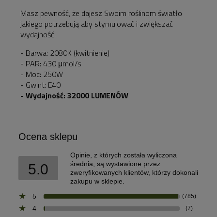
Masz pewność, że dajesz Swoim roślinom światło
jakiego potrzebują aby stymulować i zwiększać
wydajność.
- Barwa: 2080K (kwitnienie)
- PAR: 430 μmol/s
- Moc: 250W
- Gwint: E40
- Wydajność: 32000 LUMENÓW
Ocena sklepu
Opinie, z których została wyliczona
średnia, są wystawione przez
5.0
zweryfikowanych klientów, którzy dokonali
zakupu w sklepie.
5
(785)
4
(7)