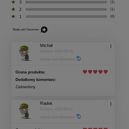
3
(1)
2
(1)
1
(0)
Michał
Dodano: 2026-08-10
Opinia zweryfikowana
Ocena produktu:
Dodatkowy komentarz:
Zadowolony
Radek
Dodano: 2026-08-07
Opinia zweryfikowana