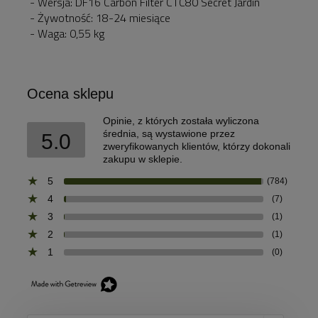
- Wersja: DF16 Carbon Filter CTC80 Secret Jardin
- Żywotność: 18-24 miesiące
- Waga: 0,55 kg
Ocena sklepu
Opinie, z których została wyliczona
średnia, są wystawione przez
5.0
zweryfikowanych klientów, którzy dokonali
zakupu w sklepie.
5
(784)
4
(7)
3
(1)
2
(1)
1
(0)