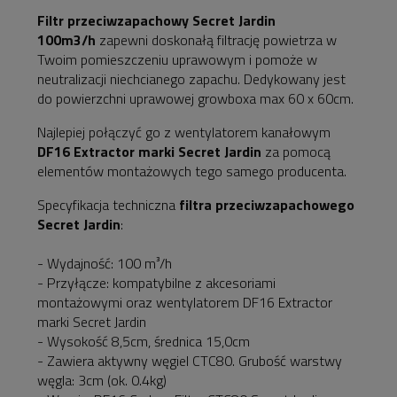
płatności
Filtr przeciwzapachowy Secret Jardin
100m3/h
zapewni doskonałą filtrację powietrza w
Twoim pomieszczeniu uprawowym i pomoże w
neutralizacji niechcianego zapachu. Dedykowany jest
do powierzchni uprawowej growboxa max 60 x 60cm.
Najlepiej połączyć go z wentylatorem kanałowym
DF16 Extractor marki Secret Jardin
za pomocą
elementów montażowych tego samego producenta.
Specyfikacja techniczna
filtra przeciwzapachowego
Secret Jardin
:
- Wydajność: 100 m³/h
- Przyłącze: kompatybilne z akcesoriami
montażowymi oraz wentylatorem DF16 Extractor
marki Secret Jardin
- Wysokość 8,5cm, średnica 15,0cm
- Zawiera aktywny węgiel CTC80. Grubość warstwy
węgla: 3cm (ok. 0.4kg)