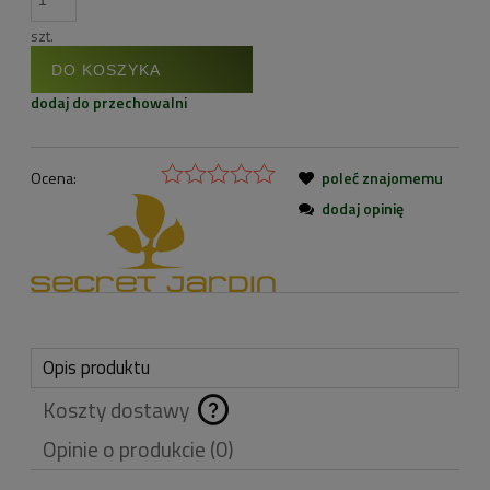
szt.
DO KOSZYKA
dodaj do przechowalni
Ocena:
poleć znajomemu
dodaj opinię
Opis produktu
Koszty dostawy
Cena nie zawiera
Opinie o produkcie (0)
ewentualnych kosztów