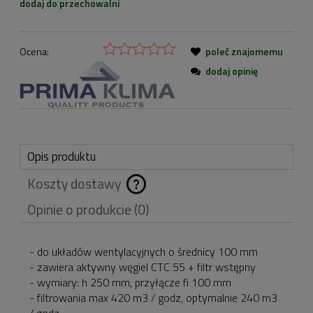
dodaj do przechowalni
Ocena:
poleć znajomemu
dodaj opinię
Opis produktu
Koszty dostawy
Cena nie zawiera
Opinie o produkcie (0)
ewentualnych kosztów
płatności
- do układów wentylacyjnych o średnicy 100 mm
- zawiera aktywny węgiel CTC 55 + filtr wstępny
- wymiary: h 250 mm, przyłącze fi 100 mm
- filtrowania max 420 m3 / godz, optymalnie 240 m3
/ godz