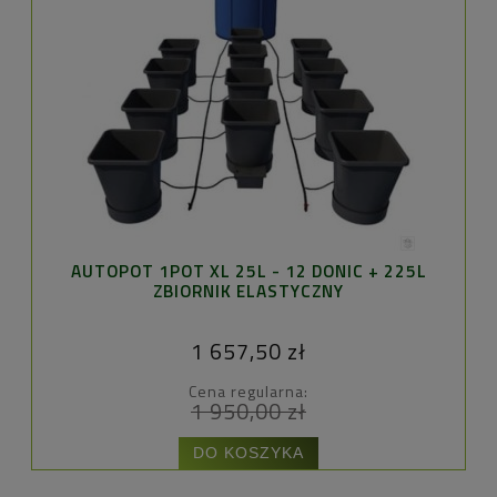
AUTOPOT 1POT XL 25L - 12 DONIC + 225L
FI
ZBIORNIK ELASTYCZNY
1 657,50 zł
Cena regularna:
1 950,00 zł
DO KOSZYKA