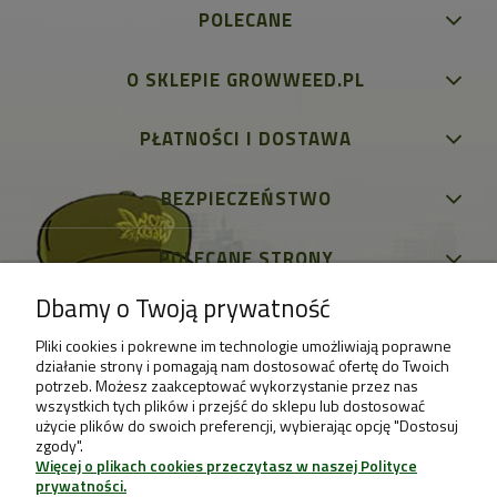
POLECANE
O SKLEPIE GROWWEED.PL
PŁATNOŚCI I DOSTAWA
BEZPIECZEŃSTWO
POLECANE STRONY
Dbamy o Twoją prywatność
Pliki cookies i pokrewne im technologie umożliwiają poprawne
działanie strony i pomagają nam dostosować ofertę do Twoich
potrzeb. Możesz zaakceptować wykorzystanie przez nas
wszystkich tych plików i przejść do sklepu lub dostosować
użycie plików do swoich preferencji, wybierając opcję "Dostosuj
zgody".
Więcej o plikach cookies przeczytasz w naszej Polityce
prywatności.