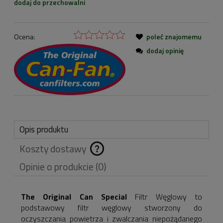
dodaj do przechowalni
Ocena:
poleć znajomemu
dodaj opinię
Opis produktu
Koszty dostawy
Cena nie zawiera
Opinie o produkcie (0)
ewentualnych kosztów
płatności
The Original Can Special
Filtr Węglowy to
podstawowy filtr węglowy stworzony do
oczyszczania powietrza i zwalczania niepożądanego