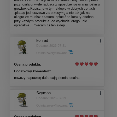
umieszczam na zdjęciu to podstawa żeby twoja uprawa
przynosila ci wiele radosci w sposobie rozwijania roślin w
growboxie.Kupisz je w tym sklepie w dobrych cenach
,placąc jednorazowo za przesyłkę a nie tak jak na
allegro że musisz czasami opłacić te koszty osobno
przy każdym produkcie ,co wychodzi drogo i nie
opłacalnie . Polecam Ci ten sklep .
konrad
Dodano: 2026-07-31
Opinia zweryfikowana
Ocena produktu:
Dodatkowy komentarz:
nawozy naprawdę dużo dają ziemia idealna
Szymon
Dodano: 2026-07-29
Opinia zweryfikowana
Ocena produktu: