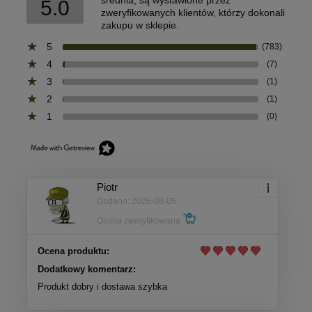
średnia, są wystawione przez
5.0
zweryfikowanych klientów, którzy dokonali
zakupu w sklepie.
5
(783)
4
(7)
3
(1)
2
(1)
1
(0)
Piotr
Dodano: 2026-08-05
Opinia zweryfikowana
Ocena produktu:
Dodatkowy komentarz:
Produkt dobry i dostawa szybka