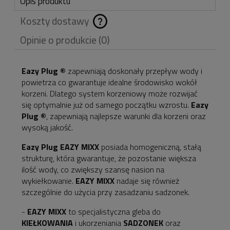
Opis produktu
Koszty dostawy
Cena nie zawiera
Opinie o produkcie (0)
ewentualnych kosztów
płatności
Eazy Plug ®
zapewniają doskonały przepływ wody i
powietrza co gwarantuje idealne środowisko wokół
korzeni. Dlatego system korzeniowy może rozwijać
się optymalnie już od samego początku wzrostu.
Eazy
Plug ®
, zapewniają najlepsze warunki dla korzeni oraz
wysoką jakość.
Eazy Plug EAZY MIXX
posiada homogeniczną, stałą
strukturę, która gwarantuje, że pozostanie większa
ilość wody, co zwiększy szansę nasion na
wykiełkowanie.
EAZY MIXX
nadaje się również
szczególnie do użycia przy zasadzaniu sadzonek.
-
EAZY MIXX
to specjalistyczna gleba do
KIEŁKOWANIA
i ukorzeniania
SADZONEK
oraz