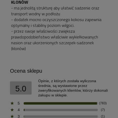
KLONÓW
- ma jednolitą strukturę aby ułatwić sadzenie oraz
transport wodny w podłożu
- dodatek mocno oczyszczonego kokosu zapewnia
optymalny i stabilny poziom wilgoci.
- przez swoje właściwości zwiększa
prawdopodobieństwo właściwie wykiełkowanych
nasion oraz ukorzenionych szczepek-sadzonek
(klonów)
Ocena sklepu
Opinie, z których została wyliczona
średnia, są wystawione przez
5.0
zweryfikowanych klientów, którzy dokonali
zakupu w sklepie.
5
(783)
4
(7)
3
(1)