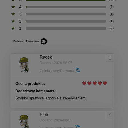
4
(7)
3
(1)
2
(1)
1
(0)
Radek
Dodano: 2026-08-07
Opinia zweryfikowana
Ocena produktu:
Dodatkowy komentarz:
Szybko sprawniej zgodnie z zamówieniem.
Piotr
Dodano: 2026-08-05