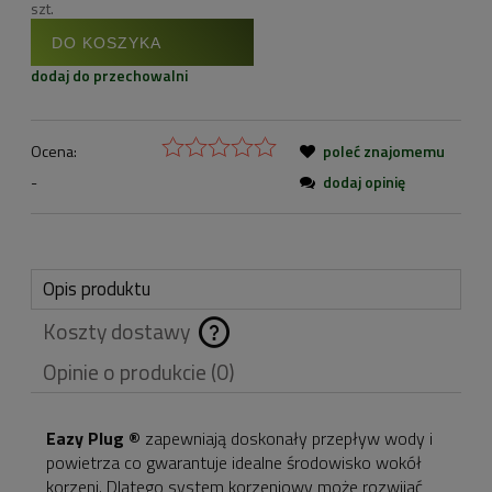
szt.
DO KOSZYKA
dodaj do przechowalni
Ocena:
poleć znajomemu
-
dodaj opinię
Opis produktu
Koszty dostawy
Cena nie zawiera
Opinie o produkcie (0)
ewentualnych kosztów
płatności
Eazy Plug ®
zapewniają doskonały przepływ wody i
powietrza co gwarantuje idealne środowisko wokół
korzeni. Dlatego system korzeniowy może rozwijać