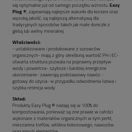
się optymalnie już od samego początku wzrostu.
Eazy
Plug ®
, zapewniają najlepsze warunki dla korzeni oraz
wysoką jakość, są najlepszą alternatywą dla
tradycyjnych sposobów takich jak małe doniczki z
glebą lub wełny mineralnej.
Właściwości:
- ustabilizowane i produkowane z surowców
organicznych- mają z góry określoną wartość PH i EC-
otwarta struktura pozwala na poprawny przepływ
wody i powietrza- szybsze i bardziej energiczne
ukorzenianie- zawierają podstawowy nawóz -
gotowy do użycia- w przypadku odwodnienia łatwa i
szybka retencja wody
Skład:
Produkty Eazy Plug ® nadają się w 100% do
kompostowania, ponieważ są one prawie w całości
wykonane z materiałów organicznych w tym perlit,
mieszanina torfów, włókna kokosowego, nawozów
oraz innych elementów.