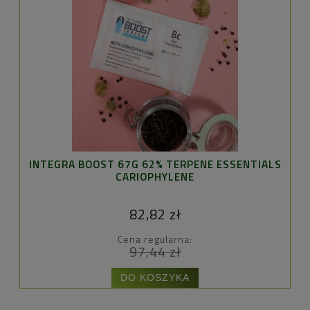
INTEGRA BOOST 67G 62% TERPENE ESSENTIALS
GH
CARIOPHYLENE
82,82 zł
Cena regularna:
97,44 zł
DO KOSZYKA