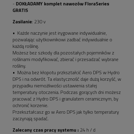
-
DOKŁADAMY komplet nawozów FloraSeries
GRATIS
Zasilanie
: 230 v
• Każde naczynie jest irygowane indywidualnie,
pozwalając użytkownikowi zadbać indywidualnie o
każdą roślinę.
Możesz bez szkody dla pozostałych pojemników z
roślinami modyfikować, zbierać i przesadzać wybrane
rośliny.
• Można bez kłopotu przkształcić Aero DPS w Hydro
DPS i na odwrót. Ta elastyczność daje dużą korzyść, w
przypadku niemożliwości ustawienia stałej
temperatury otoczenia. Podczas gorących dni możesz
pracować z Hydro DPS i granulatem ceramicznym, by
ochronić korzenie.
Przekształcasz go w Aero DPS jak tylko temperatury
zaczynają spadać.
Zalecany czas pracy systemu :
24 h / d