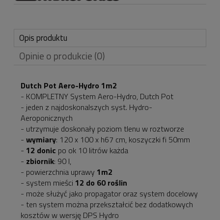
Opis produktu
Opinie o produkcie (0)
Dutch Pot Aero-Hydro 1m2
- KOMPLETNY System Aero-Hydro, Dutch Pot
- jeden z najdoskonalszych syst. Hydro-
Aeroponicznych
- utrzymuje doskonały poziom tlenu w roztworze
-
wymiary
: 120 x 100 x h67 cm, koszyczki fi 50mm
-
12 donic
po ok 10 litrów każda
-
zbiornik
: 90 l,
- powierzchnia uprawy
1m2
- system mieści
12 do 60 roślin
- może służyć jako propagator oraz system docelowy
- ten system można przekształcić bez dodatkowych
kosztów w wersję DPS Hydro