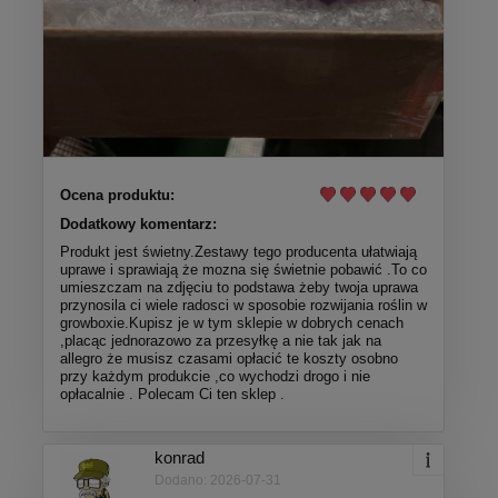
Ocena produktu:
Dodatkowy komentarz:
Produkt jest świetny.Zestawy tego producenta ułatwiają
uprawe i sprawiają że mozna się świetnie pobawić .To co
umieszczam na zdjęciu to podstawa żeby twoja uprawa
przynosila ci wiele radosci w sposobie rozwijania roślin w
growboxie.Kupisz je w tym sklepie w dobrych cenach
,placąc jednorazowo za przesyłkę a nie tak jak na
allegro że musisz czasami opłacić te koszty osobno
przy każdym produkcie ,co wychodzi drogo i nie
opłacalnie . Polecam Ci ten sklep .
konrad
Dodano: 2026-07-31