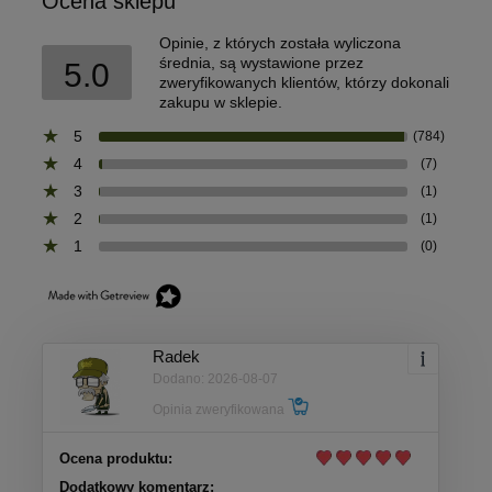
Ocena sklepu
Opinie, z których została wyliczona
średnia, są wystawione przez
5.0
zweryfikowanych klientów, którzy dokonali
zakupu w sklepie.
5
(784)
4
(7)
3
(1)
2
(1)
1
(0)
Radek
Dodano: 2026-08-07
Opinia zweryfikowana
Ocena produktu:
Dodatkowy komentarz: