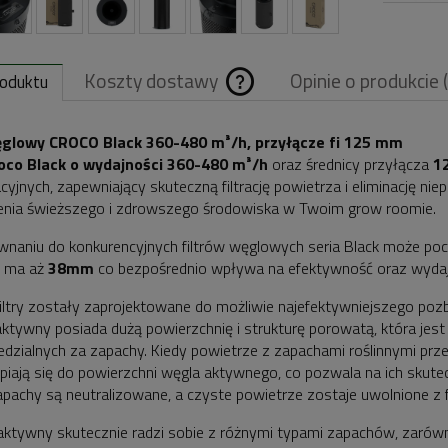
Koszty dostawy
Opinie o produkcie 
roduktu
Cena nie zawiera
węglowy CROCO Black 360-480 m³/h, przyłącze fi 125 mm
Croco Black o wydajności 360-480 m³/h
oraz średnicy przyłącza
1
ewentualnych
cyjnych, zapewniający skuteczną filtrację powietrza i eliminację n
kosztów płatnośc
nia świeższego i zdrowszego środowiska w Twoim grow roomie.
naniu do konkurencyjnych filtrów węglowych seria Black może pochw
 ma aż
38mm
co bezpośrednio wpływa na efektywność oraz wydajnoś
iltry zostały zaprojektowane do możliwie najefektywniejszego poz
aktywny posiada dużą powierzchnię i strukturę porowatą, która je
dzialnych za zapachy. Kiedy powietrze z zapachami roślinnymi przec
piają się do powierzchni węgla aktywnego, co pozwala na ich skute
pachy są neutralizowane, a czyste powietrze zostaje uwolnione z fi
aktywny skutecznie radzi sobie z różnymi typami zapachów, zarówno