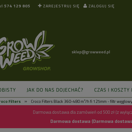
ań
574 129 805
ZAREJESTRUJ SIĘ
ZALOGUJ SIĘ
sklep@growweed.pl
OBISTY
JAK DO NAS DOJECHAĆ?
CZAS I KOSZTY
»
roco Filters
Croco Filters Black 360-480 m³/h fi 125mm - filtr węglow
BLOG
Darmowa dostawa dla zamówień od 500 zł (z wyłąc
Darmowa dostawa (Darmowa dostawa) 