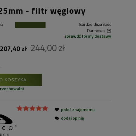
125mm - filtr węglowy
ć:
Bardzo duża ilość
Darmowa
sprawdź formy dostawy
Cena nie zawiera ewentualnych kosztów
244,00 zł
207,40 zł
płatności
.
O KOSZYKA
przechowalni
poleć znajomemu
dodaj opinię