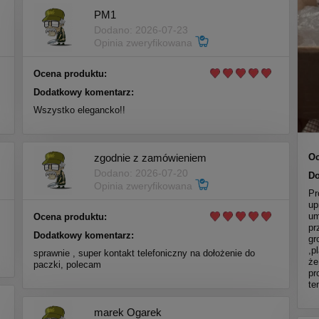
PM1
Dodano: 2026-07-23
Opinia zweryfikowana
Ocena produktu:
Dodatkowy komentarz:
Wszystko elegancko!!
zgodnie z zamówieniem
Oc
Dodano: 2026-07-20
Do
Opinia zweryfikowana
Pr
up
um
Ocena produktu:
pr
Dodatkowy komentarz:
gr
,p
sprawnie , super kontakt telefoniczny na dołożenie do
że
paczki, polecam
pr
te
marek Ogarek