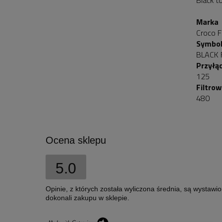
Black t
Marka
Croco Fi
Symbo
BLACK 
Przyłą
125
Filtro
480
Ocena sklepu
5.0
Opinie, z których została wyliczona średnia, są wystawi
dokonali zakupu w sklepie.