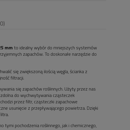
(0)
25 mm
to idealny wybór do mniejszych systemów
ieprzyjemnych zapachów. To doskonałe narzędzie do
i
alić się zwiększoną ilością węgla, ścianka z
ć filtracji.
bywania się zapachów roślinnych. Użyty przez nas
st zdolna do wychwytywania cząsteczek
hodzi przez filtr, cząsteczki zapachowe
czne usunięcie z przepływającego powietrza. Dzięki
ltra.
 tymi pochodzenia roślinnego, jak i chemicznego,