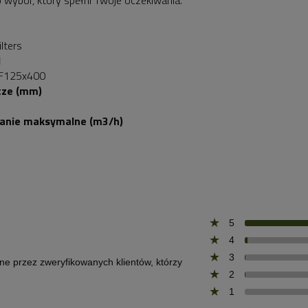
o wybór, który spełni Twoje oczekiwania.
lters
l
F125x400
cze (mm)
wanie maksymalne (m3/h)
5
4
3
one przez zweryfikowanych klientów, którzy
2
1