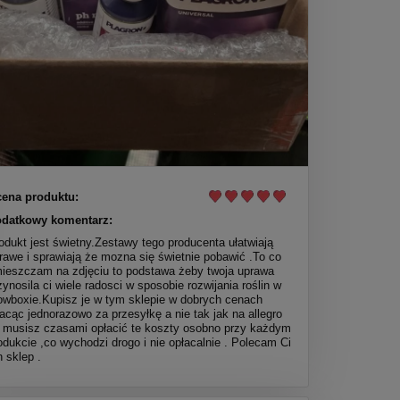
ena produktu:
datkowy komentarz:
odukt jest świetny.Zestawy tego producenta ułatwiają
rawe i sprawiają że mozna się świetnie pobawić .To co
ieszczam na zdjęciu to podstawa żeby twoja uprawa
zynosila ci wiele radosci w sposobie rozwijania roślin w
owboxie.Kupisz je w tym sklepie w dobrych cenach
lacąc jednorazowo za przesyłkę a nie tak jak na allegro
 musisz czasami opłacić te koszty osobno przy każdym
odukcie ,co wychodzi drogo i nie opłacalnie . Polecam Ci
n sklep .