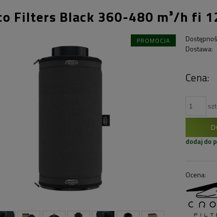
co Filters Black 360-480 m³/h fi 
Dostępnoś
PROMOCJA
Dostawa:
Cena:
szt
D
dodaj do 
Ocena: