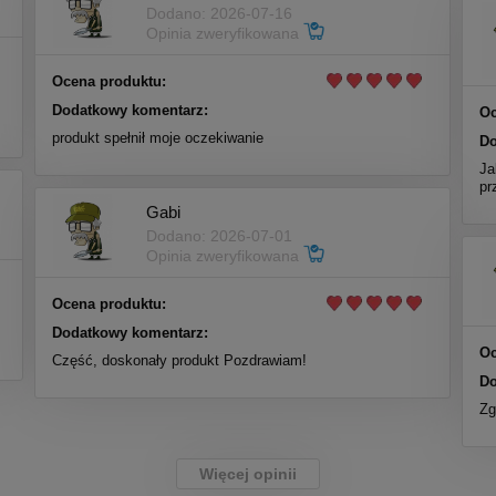
Dodano: 2026-07-16
Opinia zweryfikowana
Ocena produktu:
Dodatkowy komentarz:
Oc
produkt spełnił moje oczekiwanie
Do
Ja
pr
Gabi
Dodano: 2026-07-01
Opinia zweryfikowana
Ocena produktu:
Dodatkowy komentarz:
Oc
Część, doskonały produkt Pozdrawiam!
Do
Zg
Więcej opinii