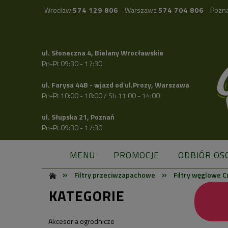
Wrocław
574 129 806
Warszawa
574 704 806
Pozn
ul. Słoneczna 4, Bielany Wrocławskie
Pn-Pt 09:30 - 17:30
ul. Farysa 44B - wjazd od ul.Prozy, Warszawa
Pn-Pt 10:00 - 18:00 / Sb 11:00 - 14:00
ul. Słupska 21, Poznań
Pn-Pt 09:30 - 17:30
MENU
PROMOCJE
ODBIÓR OS
»
»
Filtry przeciwzapachowe
Filtry węglowe C
KATEGORIE
Akcesoria ogrodnicze