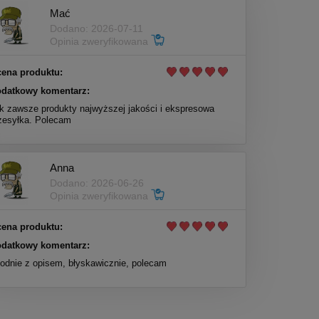
Mać
Dodano: 2026-07-11
Opinia zweryfikowana
ena produktu:
datkowy komentarz:
k zawsze produkty najwyższej jakości i ekspresowa
zesyłka. Polecam
Anna
Dodano: 2026-06-26
Opinia zweryfikowana
ena produktu:
datkowy komentarz:
odnie z opisem, błyskawicznie, polecam