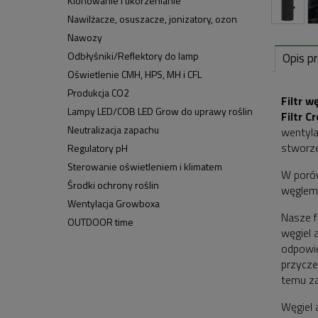
Klonowanie i ukorzenianie
Nawilżacze, osuszacze, jonizatory, ozon
Nawozy
Odbłyśniki/Reflektory do lamp
Opis p
Oświetlenie CMH, HPS, MH i CFL
Produkcja CO2
Filtr 
Lampy LED/COB LED Grow do uprawy roślin
Filtr 
Neutralizacja zapachu
wentyla
stworze
Regulatory pH
Sterowanie oświetleniem i klimatem
W porów
Środki ochrony roślin
węglem
Wentylacja Growboxa
Nasze f
OUTDOOR time
węgiel 
odpowie
przycze
temu za
Węgiel 