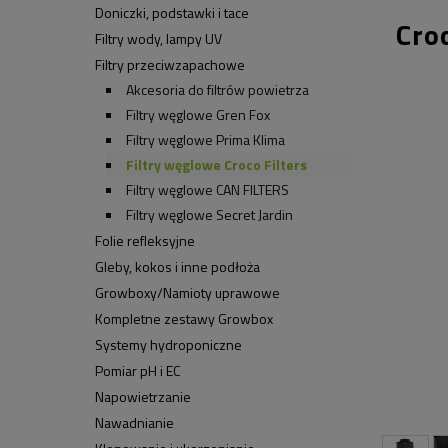
Doniczki, podstawki i tace
Cro
Filtry wody, lampy UV
Filtry przeciwzapachowe
Akcesoria do filtrów powietrza
Filtry węglowe Gren Fox
Filtry węglowe Prima Klima
Filtry węglowe Croco Filters
Filtry węglowe CAN FILTERS
Filtry węglowe Secret Jardin
Folie refleksyjne
Gleby, kokos i inne podłoża
Growboxy/Namioty uprawowe
Kompletne zestawy Growbox
Systemy hydroponiczne
Pomiar pH i EC
Napowietrzanie
Nawadnianie