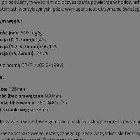
i go popularnym wyborem do oczyszczania powietrza w hodowlach 
stemach wentylacyjnych, gdzie wymagane jest utrzymanie świeżeg
ym węglu:
ość jodu:
806 mg/g
acja (0-1.7mm):
1,45%
acja (1.7-4,75mm):
96,15%
acja (+4,75mm):
2,40%
ie z normą GB/T 7702.2-1997)
e:
cze:
125mm
ść (bez przyłącza):
400mm
ość filtrowania:
360-480 m³/h
 ścianki węgla:
38mm
iltr zawiera w zestawie gumowe opaski zaciskające oraz filtr wstęp
zukasz kompaktowego, estetycznego i przede wszystkim skuteczneg