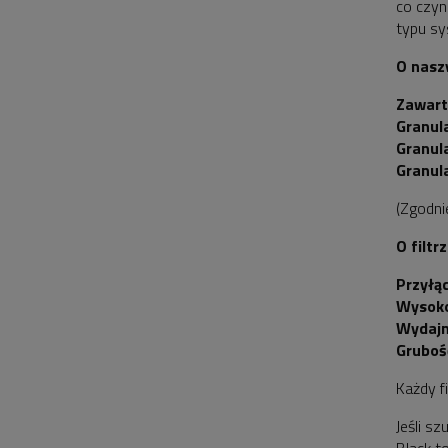
co czyn
typu sy
O nasz
Zawart
Granul
Granul
Granul
(Zgodn
O filtrz
Przyłą
Wysoko
Wydajn
Grubość
Każdy f
Jeśli s