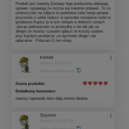
Produkt jest świetny.Zestawy tego producenta ułatwiają
uprawe i sprawiają że mozna się świetnie pobawić .To co
umieszczam na zdjęciu to podstawa żeby twoja uprawa
przynosila ci wiele radosci w sposobie rozwijania roślin w
growboxie.Kupisz je w tym sklepie w dobrych cenach
,placąc jednorazowo za przesyłkę a nie tak jak na
allegro że musisz czasami opłacić te koszty osobno
przy każdym produkcie ,co wychodzi drogo i nie
opłacalnie . Polecam Ci ten sklep .
konrad
Dodano: 2026-07-31
Opinia zweryfikowana
Ocena produktu:
Dodatkowy komentarz:
nawozy naprawdę dużo dają ziemia idealna
Szymon
Dodano: 2026-07-29
Opinia zweryfikowana