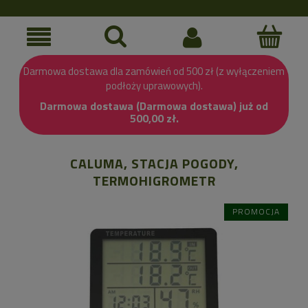
Darmowa dostawa dla zamówień od 500 zł (z wyłączeniem
podłoży uprawowych).
Darmowa dostawa (Darmowa dostawa) już od
500,00 zł.
CALUMA, STACJA POGODY,
TERMOHIGROMETR
PROMOCJA