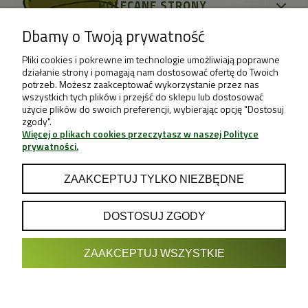
POLECANE STRONY
Dbamy o Twoją prywatność
Pliki cookies i pokrewne im technologie umożliwiają poprawne
działanie strony i pomagają nam dostosować ofertę do Twoich
potrzeb. Możesz zaakceptować wykorzystanie przez nas
wszystkich tych plików i przejść do sklepu lub dostosować
użycie plików do swoich preferencji, wybierając opcję "Dostosuj
zgody".
Więcej o plikach cookies przeczytasz w naszej Polityce
prywatności.
ZAAKCEPTUJ TYLKO NIEZBĘDNE
DOSTOSUJ ZGODY
POKAŻ PEŁNĄ WERSJĘ STRONY
ZAAKCEPTUJ WSZYSTKIE
Sklep internetowy Shoper.pl
Projekt & Support:
GRUPA
- Sklep z Growboxami internetowy i
Growshop growweed.pl