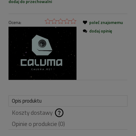
dodaj do przechowalni
Ocena:
poleć znajomemu
dodaj opinię
Opis produktu
Koszty dostawy
Cena nie zawiera
Opinie o produkcie (0)
ewentualnych kosztów