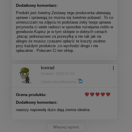
Dodatkowy komentarz:
Produkt jest świetny.Zestawy tego producenta ułatwiają
uprawe i sprawiają że mozna się świetnie pobawić .To co
umieszczam na zdjęciu to podstawa żeby twoja uprawa
przynosila ci wiele radosci w sposobie rozwijania roślin w
growboxie.Kupisz je w tym sklepie w dobrych cenach
,placąc jednorazowo za przesyłkę a nie tak jak na
allegro że musisz czasami opłacić te koszty osobno
przy każdym produkcie ,co wychodzi drogo i nie
opłacalnie . Polecam Ci ten sklep .
konrad
Dodano: 2026-07-31
Opinia zweryfikowana
Ocena produktu:
Dodatkowy komentarz:
nawozy naprawdę dużo dają ziemia idealna
Więcej opinii