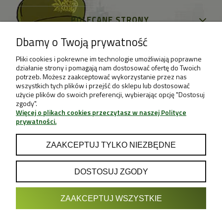
POLECANE STRONY
Dbamy o Twoją prywatność
Pliki cookies i pokrewne im technologie umożliwiają poprawne
działanie strony i pomagają nam dostosować ofertę do Twoich
potrzeb. Możesz zaakceptować wykorzystanie przez nas
wszystkich tych plików i przejść do sklepu lub dostosować
użycie plików do swoich preferencji, wybierając opcję "Dostosuj
zgody".
Więcej o plikach cookies przeczytasz w naszej Polityce
prywatności.
ZAAKCEPTUJ TYLKO NIEZBĘDNE
DOSTOSUJ ZGODY
POKAŻ PEŁNĄ WERSJĘ STRONY
ZAAKCEPTUJ WSZYSTKIE
Sklep internetowy Shoper.pl
Projekt & Support: