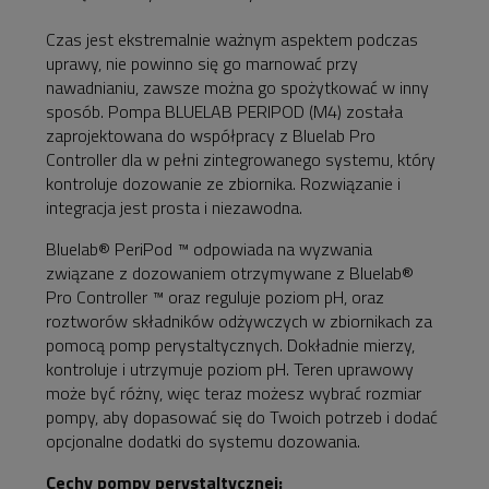
Czas jest ekstremalnie ważnym aspektem podczas
uprawy, nie powinno się go marnować przy
nawadnianiu, zawsze można go spożytkować w inny
sposób. Pompa BLUELAB PERIPOD (M4) została
zaprojektowana do współpracy z Bluelab Pro
Controller dla w pełni zintegrowanego systemu, który
kontroluje dozowanie ze zbiornika. Rozwiązanie i
integracja jest prosta i niezawodna.
Bluelab® PeriPod ™ odpowiada na wyzwania
związane z dozowaniem otrzymywane z Bluelab®
Pro Controller ™ oraz reguluje poziom pH, oraz
roztworów składników odżywczych w zbiornikach za
pomocą pomp perystaltycznych. Dokładnie mierzy,
kontroluje i utrzymuje poziom pH. Teren uprawowy
może być różny, więc teraz możesz wybrać rozmiar
pompy, aby dopasować się do Twoich potrzeb i dodać
opcjonalne dodatki do systemu dozowania.
Cechy pompy perystaltycznej: