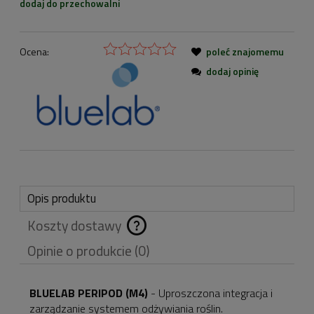
dodaj do przechowalni
Ocena:
poleć znajomemu
dodaj opinię
Opis produktu
Koszty dostawy
Cena nie zawiera
Opinie o produkcie (0)
ewentualnych kosztów
płatności
BLUELAB PERIPOD (M4)
- Uproszczona integracja i
zarządzanie systemem odżywiania roślin.