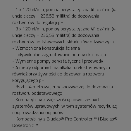
- 1 x 120ml/min, pompa perystaltyczna 4fl oz/min (4
uncje cieczy = 236,58 mililitra) do dozowania
roztworów do regulacji pH
- 3 x 120ml/min, pompy perystaltyczne 4fl oz/min (4
uncje cieczy = 236,58 mililitra) do dozowania
roztworów podstawowych składników odżywczych
- Wzmocniona konstrukcja ścienna
- Indywidualne zagruntowanie pompy i kalibracja
- Wymienne pompy perystaltyczne i przewody
- 4 metry odpornych na alkalia rurek stosowanych
również przy żywności do dozowania roztworu
korygującego pH
- 3szt - 4 metrowej rury spożywczej do dozowania
roztworu podstawowego
- Kompatybilny z większością nowoczesnych
systemów uprawowych, w tym systemów recyrkulacji
i odprowadzania odpadów
- Kompatybilny z Bluelab® Pro Controller ™ i Bluelab®
Dosetronic ™