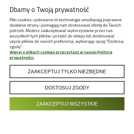
Dbamy o Twoją prywatność
Pliki cookies i pokrewne im technologie umożliwiają poprawne
działanie strony i pomagają nam dostosować ofertę do Twoich
potrzeb. Możesz zaakceptować wykorzystanie przez nas
wszystkich tych plików i przejść do sklepu lub dostosować
użycie plików do swoich preferencji, wybierając opcję "Dostosuj
zgody".
Więcej o plikach cookies przeczytasz w naszej Polityce
prywatności.
ZAAKCEPTUJ TYLKO NIEZBĘDNE
DOSTOSUJ ZGODY
POKAŻ PEŁNĄ WERSJĘ STRONY
ZAAKCEPTUJ WSZYSTKIE
Sklep internetowy Shoper.pl
Projekt & Support:
GRUPA
- Sklep z Growboxami internetowy i
Growshop growweed.pl
stacjonarny - Wrocław, Warszawa, Poznań, Katowice, Gdańsk,