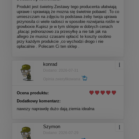
Produkt jest świetny.Zestawy tego producenta ułatwiają
uprawe i sprawiają że mozna się świetnie pobawić .To co
umieszczam na zdjęciu to podstawa żeby twoja uprawa
przynosila ci wiele radosci w sposobie rozwijania roślin w
growboxie.Kupisz je w tym sklepie w dobrych cenach
,placąc jednorazowo za przesyłkę a nie tak jak na
allegro że musisz czasami opłacić te koszty osobno
przy każdym produkcie ,co wychodzi drogo i nie
opłacalnie . Polecam Ci ten sklep .
konrad
Dodano: 2026-07-31
Opinia zweryfikowana
Ocena produktu:
Dodatkowy komentarz:
nawozy naprawdę dużo dają ziemia idealna
Szymon
Dodano: 2026-07-29