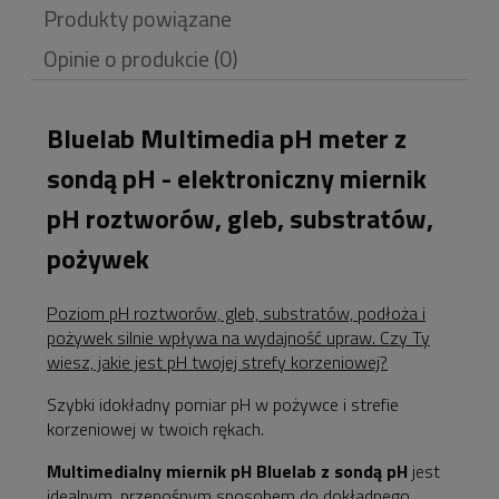
Produkty powiązane
ewentualnych kosztów
Opinie o produkcie (0)
płatności
Bluelab Multimedia pH meter z
sondą pH - elektroniczny miernik
pH roztworów, gleb, substratów,
pożywek
Poziom pH roztworów, gleb, substratów, podłoża i
pożywek silnie wpływa na wydajność upraw. Czy Ty
wiesz, jakie jest pH twojej strefy korzeniowej?
Szybki idokładny pomiar pH w pożywce i strefie
korzeniowej w twoich rękach.
Multimedialny miernik pH Bluelab z sondą pH
jest
idealnym, przenośnym sposobem do dokładnego