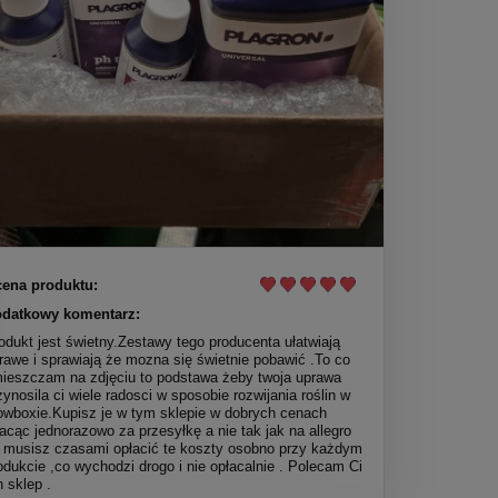
ena produktu:
datkowy komentarz:
odukt jest świetny.Zestawy tego producenta ułatwiają
rawe i sprawiają że mozna się świetnie pobawić .To co
ieszczam na zdjęciu to podstawa żeby twoja uprawa
zynosila ci wiele radosci w sposobie rozwijania roślin w
owboxie.Kupisz je w tym sklepie w dobrych cenach
lacąc jednorazowo za przesyłkę a nie tak jak na allegro
 musisz czasami opłacić te koszty osobno przy każdym
odukcie ,co wychodzi drogo i nie opłacalnie . Polecam Ci
n sklep .