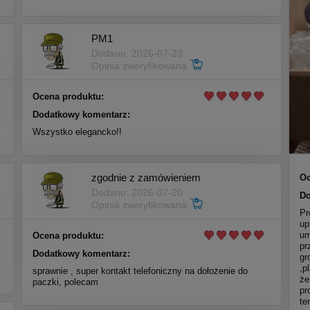
PM1
Dodano: 2026-07-23
Opinia zweryfikowana
Ocena produktu:
Dodatkowy komentarz:
Wszystko elegancko!!
zgodnie z zamówieniem
Oc
Dodano: 2026-07-20
Do
Opinia zweryfikowana
Pr
up
um
Ocena produktu:
pr
Dodatkowy komentarz:
gr
,p
sprawnie , super kontakt telefoniczny na dołożenie do
że
paczki, polecam
pr
te