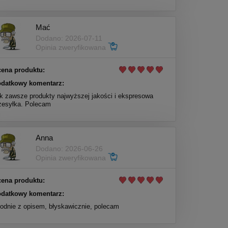
Mać
Dodano: 2026-07-11
Opinia zweryfikowana
ena produktu:
datkowy komentarz:
k zawsze produkty najwyższej jakości i ekspresowa
zesyłka. Polecam
Anna
Dodano: 2026-06-26
Opinia zweryfikowana
ena produktu:
datkowy komentarz:
odnie z opisem, błyskawicznie, polecam