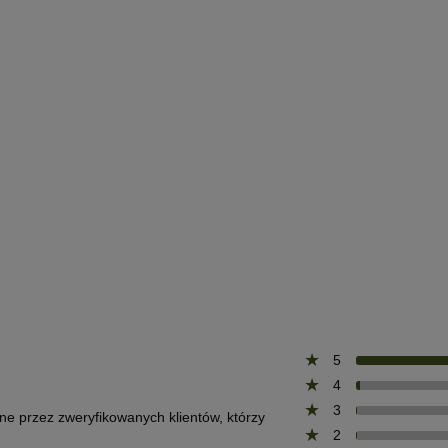
5
4
3
one przez zweryfikowanych klientów, którzy
2