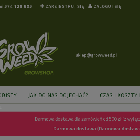
ań
574 129 805
ZAREJESTRUJ SIĘ
ZALOGUJ SIĘ
sklep@growweed.pl
OBISTY
JAK DO NAS DOJECHAĆ?
CZAS I KOSZTY
L
BLOG
Darmowa dostawa dla zamówień od 500 zł (z wyłąc
Darmowa dostawa (Darmowa dostawa) 