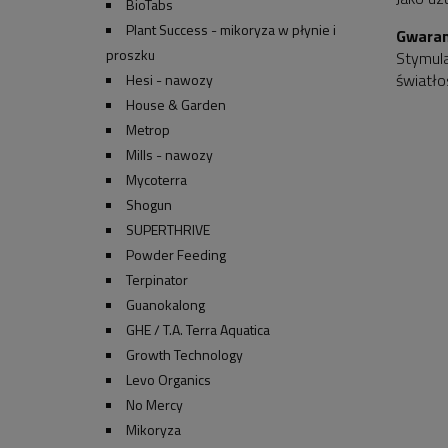
BioTabs
Plant Success - mikoryza w płynie i
Gwaran
proszku
Stymula
światło
Hesi - nawozy
House & Garden
Metrop
Mills - nawozy
Mycoterra
Shogun
SUPERTHRIVE
Powder Feeding
Terpinator
Guanokalong
GHE / T.A. Terra Aquatica
Growth Technology
Levo Organics
No Mercy
Mikoryza