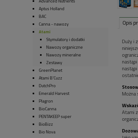
Advanced Nutrients
Aptus Holland
BAC
Opis p
Canna - nawozy
Atami
Stymulatory i dodatki
Duży i 
Nawozy organiczne
niniejs
ogranic
Nawozy mineralne
nastąpi
Zestawy
nastąpi
GreenPlanet
ostatni
Atami B'Cuzz
DutchPro
Stosow
Emerald Harvest
Można s
Plagron
Wskazó
BioCanna
Atami z
PENTAKEEP super
organic
BioBizz
Dozowa
Bio Nova
Jako uzu