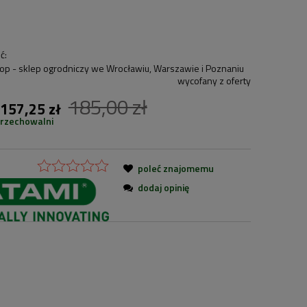
ć:
wycofany z oferty
185,00 zł
157,25 zł
przechowalni
poleć znajomemu
dodaj opinię