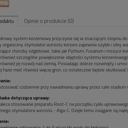
Opinie o produkcie (0)
roduktu
zdrowy system korzeniowy przyczynia się w znaczącym stopniu do 
zy organiczny stymulator wzrostu korzeni zapewnia szybki i silny 
zające choroby odglebowe, takie jak Pythium, Fusarium i mszyce kor
 również szczególne powiększenie objętości systemu korzeniowego, 
 również jej rozwój nad ziemią. Posiadając dobrze rozwinięty i um
ej fazie mieć również więcej gron, co ostatecznie będzie skutkować 
anie:
tosować codziennie przy nawadnianiu uprawy przez całe stadium w
wka dotycząca uprawy:
aleca stosowanie preparatu Root-C na początku cyklu uprawowego 
znego stymulatora wzrostu - Alga-C. Dzięki temu osiągane są najle
nie:
pełnienie odżywiania: 1 do 5 ml na litr wody do fertygacji.