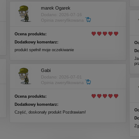
marek Ogarek
Dodano: 2026-07-16
Opinia zweryfikowana
Ocena produktu:
Dodatkowy komentarz:
Oc
produkt spełnił moje oczekiwanie
Do
Ja
pr
Gabi
Dodano: 2026-07-01
Opinia zweryfikowana
Ocena produktu:
Dodatkowy komentarz:
Oc
Część, doskonały produkt Pozdrawiam!
Do
Zg