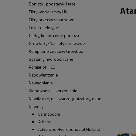
Doniczki, podstawki i tace
Ata
Filtry wody, lampy UV
Filtry przeciwzapachowe
Folie refleksyjne
Gleby, kokos i inne podłoża
Growboxy/Namioty uprawowe
Kompletne zestawy Growbox
Systemy hydroponiczne
Pomiar pH i EC
Napowietrzanie
Nawadnianie
Klonowanie i ukorzenianie
Nawilżacze, osuszacze, jonizatory, ozon
Nawozy
Cannaboom
Athena
Advanced Hydroponics of Holland