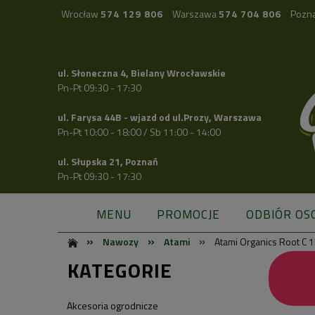
Wrocław
574 129 806
Warszawa
574 704 806
Pozn
ul. Słoneczna 4, Bielany Wrocławskie
Pn-Pt 09:30 - 17:30
ul. Farysa 44B - wjazd od ul.Prozy, Warszawa
Pn-Pt 10:00 - 18:00 / Sb 11:00 - 14:00
ul. Słupska 21, Poznań
Pn-Pt 09:30 - 17:30
MENU
PROMOCJE
ODBIÓR OS
»
»
»
Nawozy
Atami
Atami Organics Root C 1
KATEGORIE
Akcesoria ogrodnicze