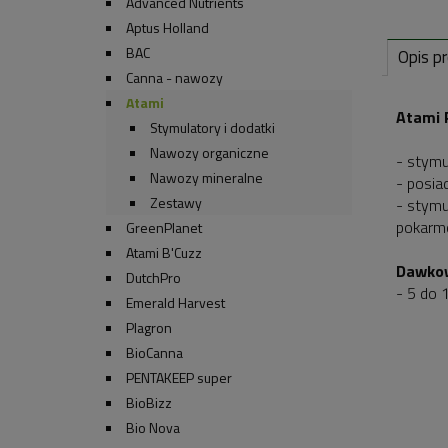
Advanced Nutrients
Aptus Holland
BAC
Opis p
Canna - nawozy
Atami
Atami 
Stymulatory i dodatki
Nawozy organiczne
- stymu
Nawozy mineralne
- posia
Zestawy
- stymu
pokarm
GreenPlanet
Atami B'Cuzz
Dawkow
DutchPro
- 5 do 
Emerald Harvest
Plagron
BioCanna
PENTAKEEP super
BioBizz
Bio Nova