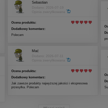
Sebastian
Dodano: 2026-07-19
Opinia zweryfikowana
Ocena produktu:
Oc
Dodatkowy komentarz:
Do
Polecam
m
pr
i
Mać
Dodano: 2026-07-11
Opinia zweryfikowana
Ocena produktu:
Oc
Dodatkowy komentarz:
Do
Jak zawsze produkty najwyższej jakości i ekspresowa
przesyłka. Polecam
Su
Więcej opinii