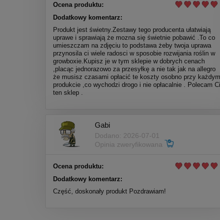
Ocena produktu:
Dodatkowy komentarz:
Produkt jest świetny.Zestawy tego producenta ułatwiają
uprawe i sprawiają że mozna się świetnie pobawić .To co
umieszczam na zdjęciu to podstawa żeby twoja uprawa
przynosila ci wiele radosci w sposobie rozwijania roślin w
growboxie.Kupisz je w tym sklepie w dobrych cenach
,placąc jednorazowo za przesyłkę a nie tak jak na allegro
że musisz czasami opłacić te koszty osobno przy każdy
produkcie ,co wychodzi drogo i nie opłacalnie . Polecam C
ten sklep .
Gabi
Dodano: 2026-07-01
Opinia zweryfikowana
Ocena produktu:
Dodatkowy komentarz:
Część, doskonały produkt Pozdrawiam!