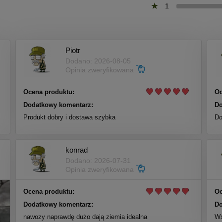
1
Piotr
Dodano: 2026-08-05
Opinia zweryfikowana
Ocena produktu:
Oc
Dodatkowy komentarz:
Do
Produkt dobry i dostawa szybka
Do
konrad
Dodano: 2026-07-31
Opinia zweryfikowana
Ocena produktu:
Oc
Dodatkowy komentarz:
Do
nawozy naprawdę dużo dają ziemia idealna
Ws