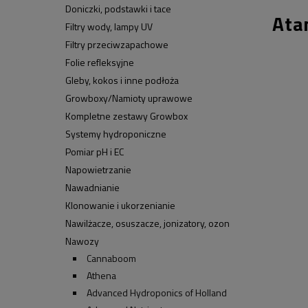
Doniczki, podstawki i tace
Ata
Filtry wody, lampy UV
Filtry przeciwzapachowe
Folie refleksyjne
Gleby, kokos i inne podłoża
Growboxy/Namioty uprawowe
Kompletne zestawy Growbox
Systemy hydroponiczne
Pomiar pH i EC
Napowietrzanie
Nawadnianie
Klonowanie i ukorzenianie
Nawilżacze, osuszacze, jonizatory, ozon
Nawozy
Cannaboom
Athena
Advanced Hydroponics of Holland