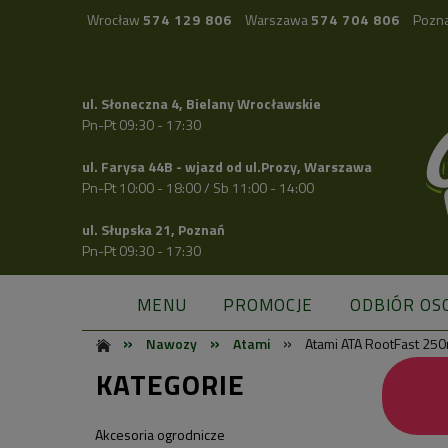
Wrocław
574 129 806
Warszawa
574 704 806
Pozn
ul. Słoneczna 4, Bielany Wrocławskie
Pn-Pt 09:30 - 17:30
ul. Farysa 44B - wjazd od ul.Prozy, Warszawa
Pn-Pt 10:00 - 18:00 / Sb 11:00 - 14:00
ul. Słupska 21, Poznań
Pn-Pt 09:30 - 17:30
MENU
PROMOCJE
ODBIÓR OS
»
»
»
Nawozy
Atami
Atami ATA RootFast 250
KATEGORIE
Akcesoria ogrodnicze