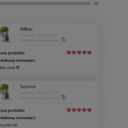
(0)
NilBan
Dodano: 2026-08-04
Opinia zweryfikowana
ena produktu:
datkowy komentarz:
bra cena 😎
Szymon
Dodano: 2026-07-29
Opinia zweryfikowana
ena produktu:
datkowy komentarz:
zystko ok