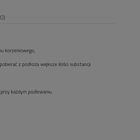
(0)
mu korzeniowego,
i
pobierać z podłoża większe ilości substancji
e przy każdym podlewaniu.