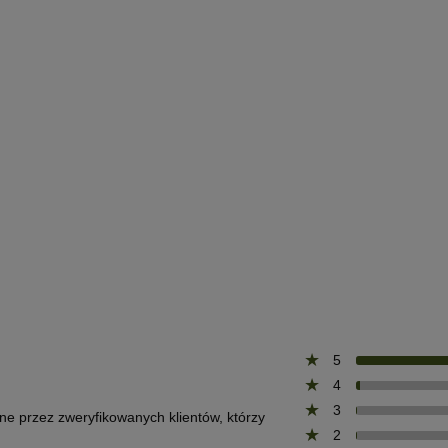
5
4
3
one przez zweryfikowanych klientów, którzy
2