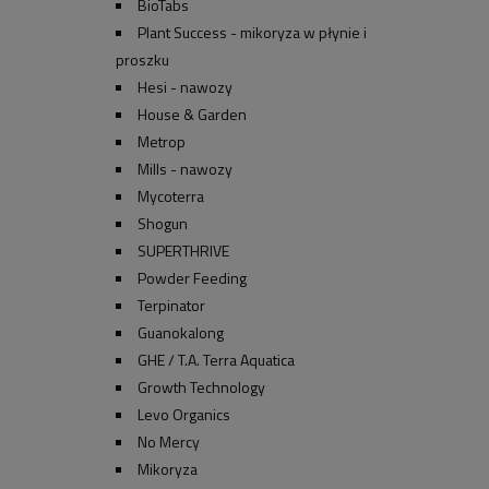
BioTabs
Plant Success - mikoryza w płynie i
proszku
Hesi - nawozy
House & Garden
Metrop
Mills - nawozy
Mycoterra
Shogun
SUPERTHRIVE
Powder Feeding
Terpinator
Guanokalong
GHE / T.A. Terra Aquatica
Growth Technology
Levo Organics
No Mercy
Mikoryza