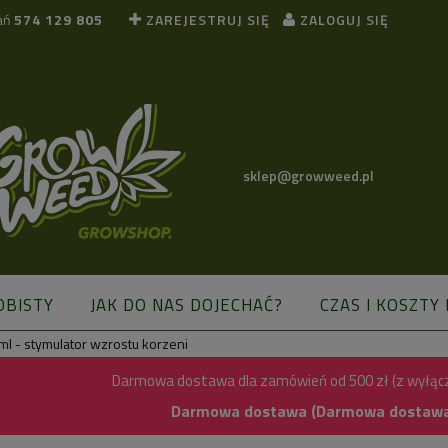
ań
574 129 805
ZAREJESTRUJ SIĘ
ZALOGUJ SIĘ
sklep@growweed.pl
OBISTY
JAK DO NAS DOJECHAĆ?
CZAS I KOSZTY
ml - stymulator wzrostu korzeni
BLOG
Darmowa dostawa dla zamówień od 500 zł (z wyłąc
Darmowa dostawa (Darmowa dostawa) 