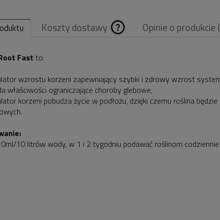
Koszty dostawy
Opinie o produkcie 
roduktu
Cena nie zawiera
Root Fast
to:
ewentualnych
lator wzrostu korzeni zapewniający szybki i zdrowy wzrost syste
kosztów płatnośc
da właściwości ograniczające choroby glebowe,
lator korzeni pobudza życie w podłożu, dzięki czemu roślina będzie 
owych.
anie:
10ml/10 litrów wody, w 1 i 2 tygodniu podawać roślinom codzienni