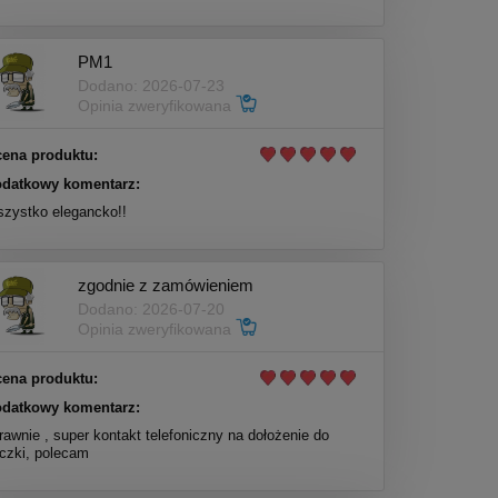
PM1
Dodano: 2026-07-23
Opinia zweryfikowana
ena produktu:
datkowy komentarz:
zystko elegancko!!
zgodnie z zamówieniem
Dodano: 2026-07-20
Opinia zweryfikowana
ena produktu:
datkowy komentarz:
rawnie , super kontakt telefoniczny na dołożenie do
czki, polecam