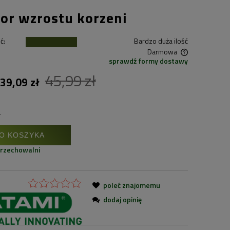
or wzrostu korzeni
ć:
Bardzo duża ilość
Darmowa
sprawdź formy dostawy
45,99 zł
Cena nie zawiera ewentualnych kosztów
39,09 zł
płatności
.
O KOSZYKA
przechowalni
poleć znajomemu
dodaj opinię