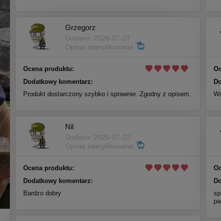
Grzegorz
Dodano: 2026-07-27
Opinia zweryfikowana
Ocena produktu:
Oc
Dodatkowy komentarz:
Do
Produkt dostarczony szybko i sprawnie. Zgodny z opisem.
Ws
Nil
Dodano: 2026-07-22
Opinia zweryfikowana
Ocena produktu:
Oc
Dodatkowy komentarz:
Do
Bardzo dobry
sp
pa