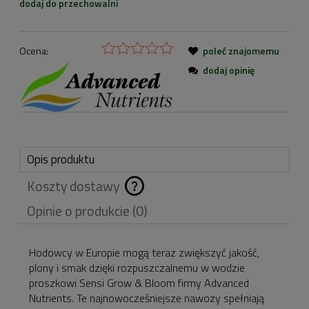
dodaj do przechowalni
Ocena:
poleć znajomemu
dodaj opinię
Opis produktu
Koszty dostawy
Cena nie zawiera
Opinie o produkcie (0)
ewentualnych kosztów
płatności
Hodowcy w Europie mogą teraz zwiększyć jakość,
plony i smak dzięki rozpuszczalnemu w wodzie
proszkowi Sensi Grow & Bloom firmy Advanced
Nutrients. Te najnowocześniejsze nawozy spełniają