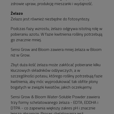
zdrowie upraw, produkcję mieszanki i wydajność.
Żelazo
Żelazo jest również niezbędne do fotosyntezy.
Podczas fazy wzrostu, żelazo odgrywa istotną rolę w
pobieraniu azotu. W fazie kwitnienia rośliny potrzebują
go znacznie mniej.
Sensi Grow and Bloom zawiera mniej żelaza w Bloom
niż w Grow.
Zbyt duża ilość żelaza może zakłócać pobieranie kilku
kluczowych składników odżywczych, a w
szczególności potasu, którego rośliny potrzebują fazie
kwitnienia, aby móc wyprodukować tak obfite plony
bogatych w związki kwiatów, jakich oczekujemy.
Sensi Grow & Bloom Water-Soluble Powder
zawiera
trzy formy schelatowanego żelaza
- EDTA, EDDHA i
DTPA - co zapewnia większy zakres pH i znacznie
lepszą absorpcję. Proces
chelatowania jest