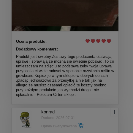
Ocena produktu:
Dodatkowy komentarz:
Produkt jest świetny.Zestawy tego producenta ułatwiają
uprawe i sprawiają że mozna się świetnie pobawić .To co
umieszczam na zdjęciu to podstawa żeby twoja uprawa
przynosila ci wiele radosci w sposobie rozwijania roślin w
growboxie.Kupisz je w tym sklepie w dobrych cenach
,placąc jednorazowo za przesyłkę a nie tak jak na
allegro że musisz czasami opłacić te koszty osobno
przy każdym produkcie ,co wychodzi drogo i nie
opłacalnie . Polecam Ci ten sklep .
konrad
Dodano: 2026-07-31
Opinia zweryfikowana