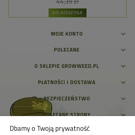
44,39 zł
DO KOSZYKA
MOJE KONTO
POLECANE
O SKLEPIE GROWWEED.PL
PŁATNOŚCI I DOSTAWA
BEZPIECZEŃSTWO
POLECANE STRONY
Dbamy o Twoją prywatność