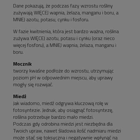
Dane pokazują, że podczas fazy
wzrostu
rośliny
zużywają
WIĘCEJ wapnia, żelaza, manganu i boru, a
MNIEJ azotu, potasu, cynku i fosforu.
W fazie
kwitnienia
, która jest bardzo ważna, roślina
zużywa
WIĘCEJ azotu, potasu i cynku (oraz nieco
więcej fosforu), a MNIEJ wapnia, żelaza, manganu i
boru.
Mocznik
tworzy kwaśne podłoże do wzrostu, utrzymując
poziom pH w odpowiednim miejscu, aby uprawy
mogły się rozwijać.
Miedź
Jak wiadomo, miedź odgrywa kluczową rolę w
fotosyntezie. Jednak, aby osiągnąć fotosyntezę,
roślina potrzebuje bardzo mało miedzi.
Podczas gdy odrobina miedzi jest niezbędna dla
Twoich upraw, nawet śladowa ilość nadmiaru miedzi
może stać się toksyczna i negatywnie wpłynąć na