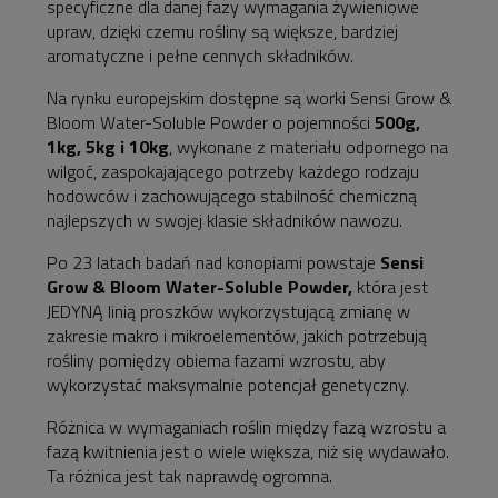
specyficzne dla danej fazy wymagania żywieniowe
upraw, dzięki czemu rośliny są większe, bardziej
aromatyczne i pełne cennych składników.
Na rynku europejskim dostępne są worki Sensi Grow &
Bloom Water-Soluble Powder o pojemności
500g,
1kg, 5kg i 10kg
,
wykonane z materiału odpornego na
wilgoć
, zaspokajającego potrzeby każdego rodzaju
hodowców i zachowującego stabilność chemiczną
najlepszych w swojej klasie składników nawozu.
Po 23 latach badań nad konopiami powstaje
Sensi
Grow & Bloom Water-Soluble Powder,
która jest
JEDYNĄ linią proszków wykorzystującą zmianę w
zakresie makro i mikroelementów, jakich potrzebują
rośliny pomiędzy obiema fazami wzrostu
, aby
wykorzystać maksymalnie potencjał genetyczny.
Różnica w wymaganiach roślin między fazą wzrostu a
fazą kwitnienia jest o wiele większa, niż się wydawało.
Ta różnica jest tak naprawdę ogromna.