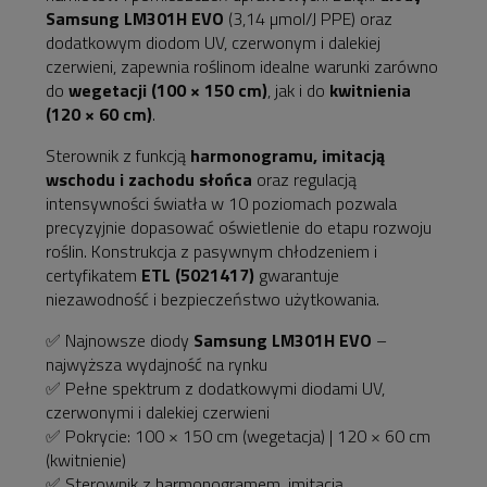
Samsung LM301H EVO
(3,14 µmol/J PPE) oraz
dodatkowym diodom UV, czerwonym i dalekiej
czerwieni, zapewnia roślinom idealne warunki zarówno
do
wegetacji (100 × 150 cm)
, jak i do
kwitnienia
(120 × 60 cm)
.
Sterownik z funkcją
harmonogramu, imitacją
wschodu i zachodu słońca
oraz regulacją
intensywności światła w 10 poziomach pozwala
precyzyjnie dopasować oświetlenie do etapu rozwoju
roślin. Konstrukcja z pasywnym chłodzeniem i
certyfikatem
ETL (5021417)
gwarantuje
niezawodność i bezpieczeństwo użytkowania.
✅ Najnowsze diody
Samsung LM301H EVO
–
najwyższa wydajność na rynku
✅ Pełne spektrum z dodatkowymi diodami UV,
czerwonymi i dalekiej czerwieni
✅ Pokrycie: 100 × 150 cm (wegetacja) | 120 × 60 cm
(kwitnienie)
✅ Sterownik z harmonogramem, imitacją