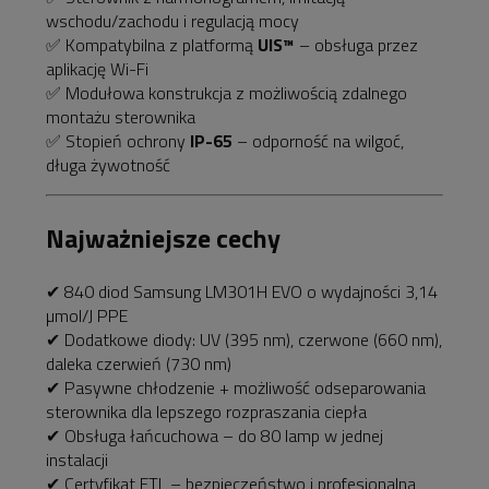
wschodu/zachodu i regulacją mocy
✅ Kompatybilna z platformą
UIS™
– obsługa przez
aplikację Wi-Fi
✅ Modułowa konstrukcja z możliwością zdalnego
montażu sterownika
✅ Stopień ochrony
IP-65
– odporność na wilgoć,
długa żywotność
Najważniejsze cechy
✔ 840 diod Samsung LM301H EVO o wydajności 3,14
µmol/J PPE
✔ Dodatkowe diody: UV (395 nm), czerwone (660 nm),
daleka czerwień (730 nm)
✔ Pasywne chłodzenie + możliwość odseparowania
sterownika dla lepszego rozpraszania ciepła
✔ Obsługa łańcuchowa – do 80 lamp w jednej
instalacji
✔ Certyfikat ETL – bezpieczeństwo i profesjonalna