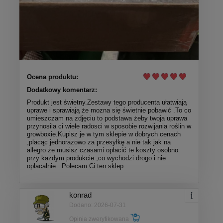
Ocena produktu:
Dodatkowy komentarz:
Produkt jest świetny.Zestawy tego producenta ułatwiają
uprawe i sprawiają że mozna się świetnie pobawić .To co
umieszczam na zdjęciu to podstawa żeby twoja uprawa
przynosila ci wiele radosci w sposobie rozwijania roślin w
growboxie.Kupisz je w tym sklepie w dobrych cenach
,placąc jednorazowo za przesyłkę a nie tak jak na
allegro że musisz czasami opłacić te koszty osobno
przy każdym produkcie ,co wychodzi drogo i nie
opłacalnie . Polecam Ci ten sklep .
konrad
Dodano: 2026-07-31
Opinia zweryfikowana