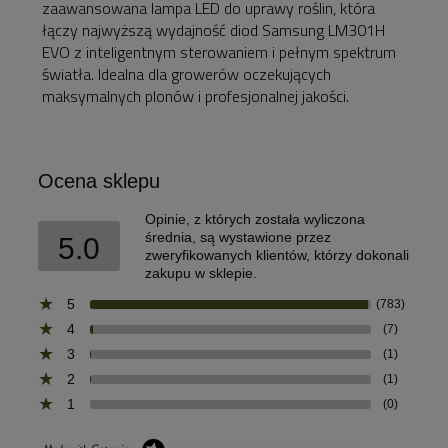
zaawansowana lampa LED do uprawy roślin, która
łączy najwyższą wydajność diod Samsung LM301H
EVO z inteligentnym sterowaniem i pełnym spektrum
światła. Idealna dla growerów oczekujących
maksymalnych plonów i profesjonalnej jakości.
Ocena sklepu
Opinie, z których została wyliczona
średnia, są wystawione przez
5.0
zweryfikowanych klientów, którzy dokonali
zakupu w sklepie.
5
(783)
4
(7)
3
(1)
2
(1)
1
(0)