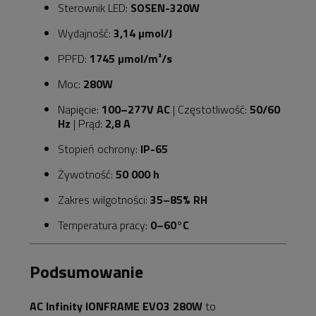
Sterownik LED:
SOSEN-320W
Wydajność:
3,14 µmol/J
PPFD:
1745 µmol/m²/s
Moc:
280W
Napięcie:
100–277V AC
| Częstotliwość:
50/60
Hz
| Prąd:
2,8 A
Stopień ochrony:
IP-65
Żywotność:
50 000 h
Zakres wilgotności:
35–85% RH
Temperatura pracy:
0–60°C
Podsumowanie
AC Infinity IONFRAME EVO3 280W
to