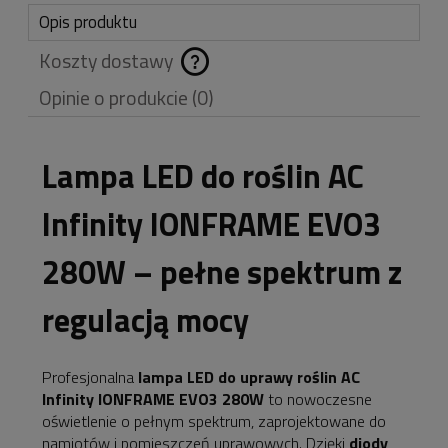
Opis produktu
Koszty dostawy
Cena nie zawiera
Opinie o produkcie (0)
ewentualnych kosztów
płatności
Lampa LED do roślin AC
Infinity IONFRAME EVO3
280W – pełne spektrum z
regulacją mocy
Profesjonalna
lampa LED do uprawy roślin AC
Infinity IONFRAME EVO3 280W
to nowoczesne
oświetlenie o pełnym spektrum, zaprojektowane do
namiotów i pomieszczeń uprawowych. Dzięki
diody