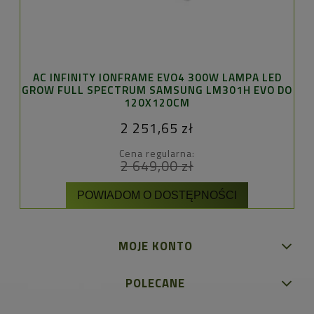
AC INFINITY IONFRAME EVO4 300W LAMPA LED
GROW FULL SPECTRUM SAMSUNG LM301H EVO DO
12
120X120CM
Z 
2 251,65 zł
Cena regularna:
2 649,00 zł
POWIADOM O DOSTĘPNOŚCI
MOJE KONTO
POLECANE