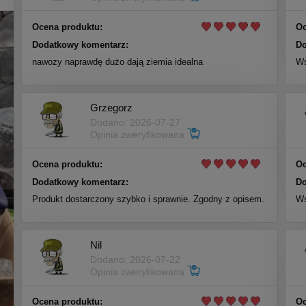
Ocena produktu:
Oc
Dodatkowy komentarz:
Do
nawozy naprawdę dużo dają ziemia idealna
Ws
Grzegorz
Dodano: 2026-07-27
Opinia zweryfikowana
Ocena produktu:
Oc
Dodatkowy komentarz:
Do
Produkt dostarczony szybko i sprawnie. Zgodny z opisem.
Ws
Nil
Dodano: 2026-07-22
Opinia zweryfikowana
Ocena produktu:
Oc