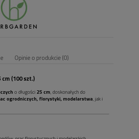
ne
Opinie o produkcie (0)
 cm (100 szt.)
iczych
o długości
25 cm
, doskonałych do
i
ac ogrodniczych, florystyki, modelarstwa
, jak i
 pędów, prac florystycznych i modelarskich