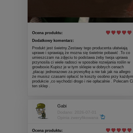
Ocena produktu:
Dodatkowy komentarz:
Produkt jest świetny.Zestawy tego producenta ułatwiają
uprawe i sprawiają że mozna się świetnie pobawić .To co
umieszczam na zdjęciu to podstawa żeby twoja uprawa
przynosila ci wiele radosci w sposobie rozwijania roślin w
growboxie.Kupisz je w tym sklepie w dobrych cenach
,placąc jednorazowo za przesyłkę a nie tak jak na allegro
że musisz czasami opłacić te koszty osobno przy każdy
produkcie ,co wychodzi drogo i nie opłacalnie . Polecam C
ten sklep .
Gabi
Dodano: 2026-07-01
Opinia zweryfikowana
Ocena produktu: