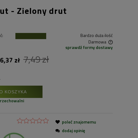
ut - Zielony drut
ć:
Bardzo duża ilość
Darmowa
sprawdź formy dostawy
7,49 zł
Cena nie zawiera ewentualnych kosztów
6,37 zł
płatności
.
O KOSZYKA
przechowalni
poleć znajomemu
dodaj opinię