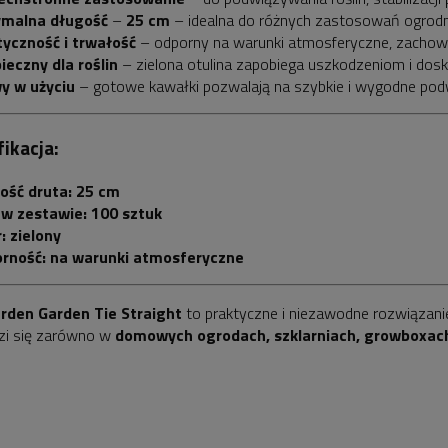
malna długość
–
25 cm
– idealna do różnych zastosowań ogrod
tyczność i trwałość
– odporny na warunki atmosferyczne, zachowu
ieczny dla roślin
– zielona otulina zapobiega uszkodzeniom i dosko
y w użyciu
– gotowe kawałki pozwalają na szybkie i wygodne po
ikacja:
ość druta:
25 cm
ć w zestawie:
100 sztuk
:
zielony
rność:
na warunki atmosferyczne
rden Garden Tie Straight
to praktyczne i niezawodne rozwiązani
zi się zarówno w
domowych ogrodach, szklarniach, growboxach, 