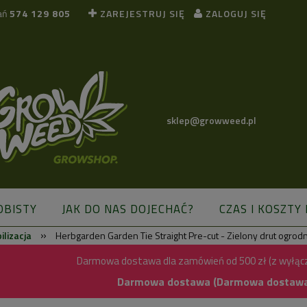
ań
574 129 805
ZAREJESTRUJ SIĘ
ZALOGUJ SIĘ
sklep@growweed.pl
OBISTY
JAK DO NAS DOJECHAĆ?
CZAS I KOSZTY
»
ilizacja
Herbgarden Garden Tie Straight Pre-cut - Zielony drut ogro
BLOG
Darmowa dostawa dla zamówień od 500 zł (z wyłąc
Darmowa dostawa (Darmowa dostawa) 