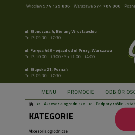
Wrocław
574 129 806
Warszawa
574 704 806
Pozn
ul. Słoneczna 4, Bielany Wrocławskie
Pn-Pt 09:30 - 17:30
ul. Farysa 44B - wjazd od ul.Prozy, Warszawa
Pn-Pt 10:00 - 18:00 / Sb 11:00 - 14:00
ul. Słupska 21, Poznań
Pn-Pt 09:30 - 17:30
MENU
PROMOCJE
ODBIÓR OS
»
»
Akcesoria ogrodnicze
Podpory roślin - stab
KATEGORIE
Akcesoria ogrodnicze