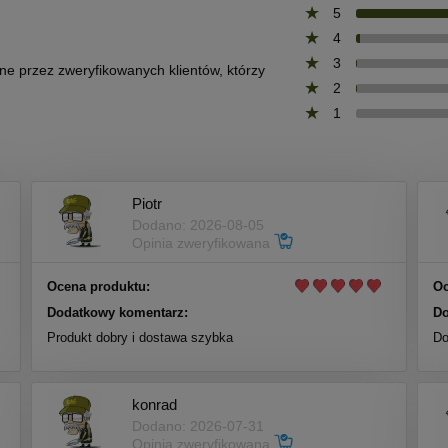
5
4
3
one przez zweryfikowanych klientów, którzy
2
1
Piotr
Dodano: 2026-08-05
Opinia zweryfikowana
Ocena produktu:
Oc
Dodatkowy komentarz:
Do
Produkt dobry i dostawa szybka
Do
konrad
Dodano: 2026-07-31
Opinia zweryfikowana