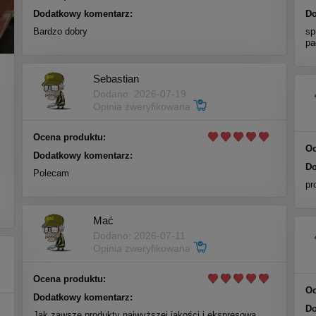
Dodatkowy komentarz:
Do
Bardzo dobry
sp
pa
Sebastian
Dodano: 2026-07-19
Opinia zweryfikowana
Ocena produktu:
Oc
Dodatkowy komentarz:
Do
Polecam
m
pr
i
Mać
Dodano: 2026-07-11
Opinia zweryfikowana
Ocena produktu:
Oc
Dodatkowy komentarz:
Do
Jak zawsze produkty najwyższej jakości i ekspresowa