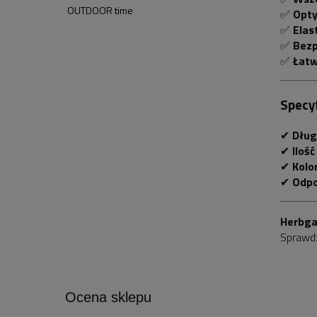
OUTDOOR time
✅
Opty
✅
Elas
✅
Bezp
✅
Łatw
Specyf
✔
Dług
✔
Iloś
✔
Kolor
✔
Odpo
Herbga
Sprawd
Ocena sklepu