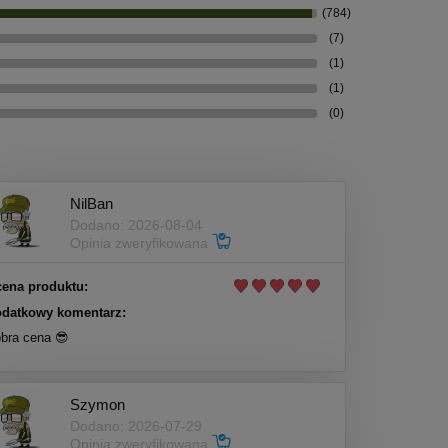
(784)
(7)
(1)
(1)
(0)
NilBan
Dodano: 2026-08-04
Opinia zweryfikowana
ena produktu:
datkowy komentarz:
bra cena 😎
Szymon
Dodano: 2026-07-29
Opinia zweryfikowana