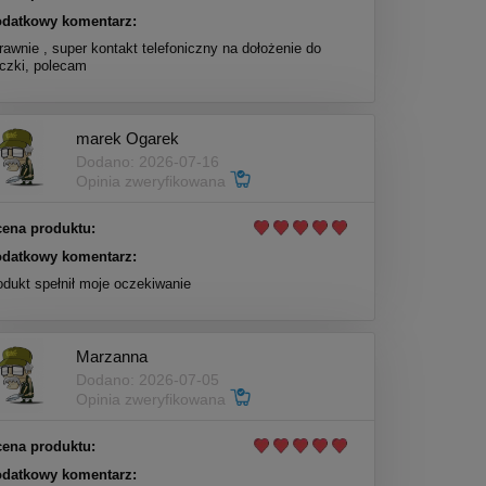
datkowy komentarz:
rawnie , super kontakt telefoniczny na dołożenie do
czki, polecam
marek Ogarek
Dodano: 2026-07-16
Opinia zweryfikowana
ena produktu:
datkowy komentarz:
odukt spełnił moje oczekiwanie
Marzanna
Dodano: 2026-07-05
Opinia zweryfikowana
ena produktu:
datkowy komentarz: