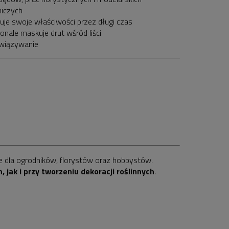
niczych
je swoje właściwości przez długi czas
nale maskuje drut wśród liści
dwiązywanie
e dla ogrodników, florystów oraz hobbystów.
jak i przy tworzeniu dekoracji roślinnych
.