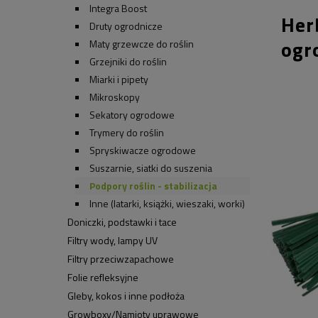
Integra Boost
Her
Druty ogrodnicze
ogr
Maty grzewcze do roślin
Grzejniki do roślin
Miarki i pipety
Mikroskopy
Sekatory ogrodowe
Trymery do roślin
Spryskiwacze ogrodowe
Suszarnie, siatki do suszenia
Podpory roślin - stabilizacja
Inne (latarki, książki, wieszaki, worki)
Doniczki, podstawki i tace
Filtry wody, lampy UV
Filtry przeciwzapachowe
Folie refleksyjne
Gleby, kokos i inne podłoża
Growboxy/Namioty uprawowe