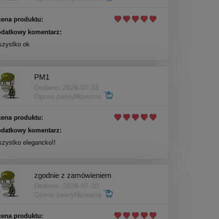
ena produktu:
datkowy komentarz:
zystko ok
PM1
Dodano: 2026-07-23
Opinia zweryfikowana
ena produktu:
datkowy komentarz:
zystko elegancko!!
zgodnie z zamówieniem
Dodano: 2026-07-20
Opinia zweryfikowana
ena produktu: